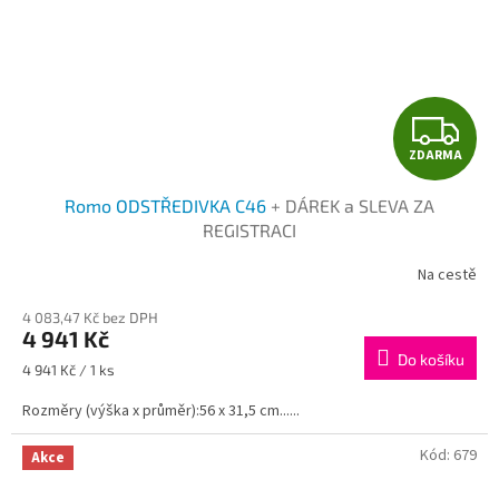
Z
ZDARMA
D
Romo ODSTŘEDIVKA C46
+ DÁREK a SLEVA ZA
A
REGISTRACI
R
Na cestě
M
4 083,47 Kč bez DPH
4 941 Kč
A
Do košíku
Měrná
4 941 Kč / 1 ks
cena:
Rozměry (výška x průměr):56 x 31,5 cm......
Kód:
679
Akce