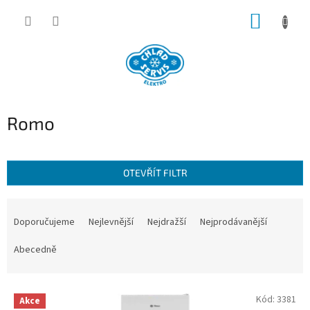
Přejít
NÁKUP
na
obsah
KOŠÍK
Romo
OTEVŘÍT FILTR
Ř
a
Doporučujeme
Nejlevnější
Nejdražší
Nejprodávanější
z
e
Abecedně
n
í
V
p
Kód:
3381
Akce
ý