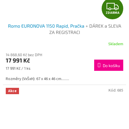
Z
ZDARMA
D
Romo EURONOVA 1150 Rapid, Pračka
+ DÁREK a SLEVA
A
ZA REGISTRACI
R
Skladem
M
14 868,60 Kč bez DPH
17 991 Kč
A
Do košíku
Měrná
17 991 Kč / 1 ks
cena:
Rozměry (VxŠxH): 67 x 46 x 46 cm.........
Kód:
685
Akce