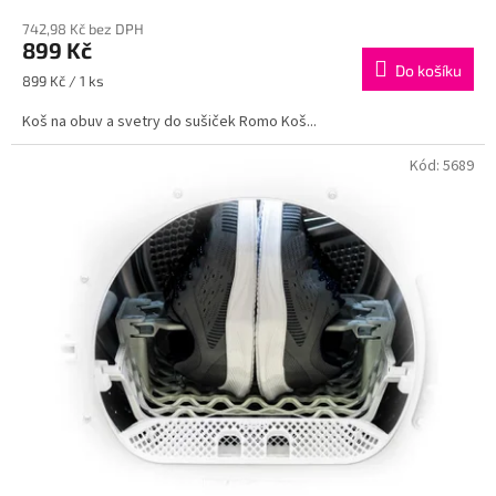
742,98 Kč bez DPH
899 Kč
Do košíku
Měrná
899 Kč / 1 ks
cena:
Koš na obuv a svetry do sušiček Romo Koš...
Kód:
5689