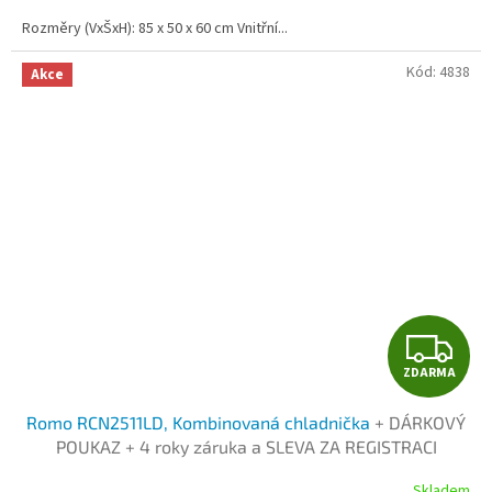
cena:
Rozměry (VxŠxH): 85 x 50 x 60 cm Vnitřní...
Kód:
4838
Akce
Z
ZDARMA
D
Romo RCN2511LD, Kombinovaná chladnička
+ DÁRKOVÝ
A
POUKAZ + 4 roky záruka a SLEVA ZA REGISTRACI
R
Skladem