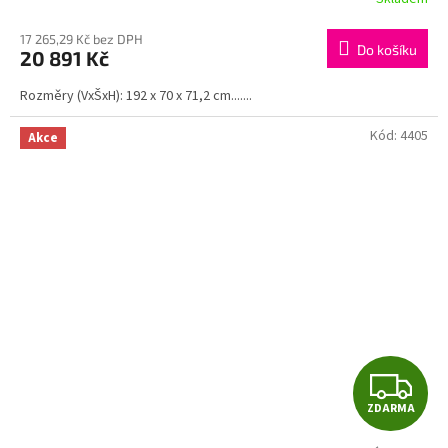
M
17 265,29 Kč bez DPH
Do košíku
20 891 Kč
A
Rozměry (VxŠxH): 192 x 70 x 71,2 cm.......
Kód:
4405
Akce
Z
ZDARMA
D