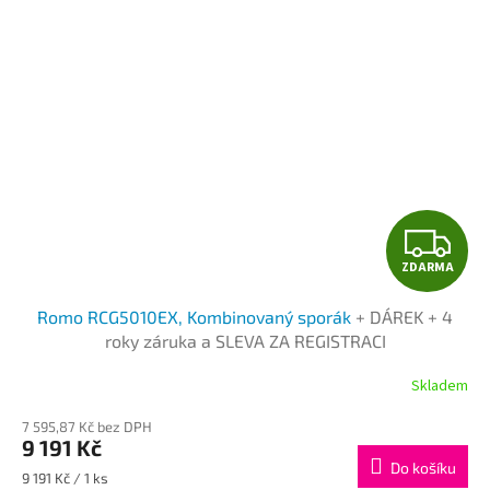
Z
ZDARMA
D
Romo RCG5010EX, Kombinovaný sporák
+ DÁREK + 4
A
roky záruka a SLEVA ZA REGISTRACI
R
Skladem
M
7 595,87 Kč bez DPH
9 191 Kč
A
Do košíku
Měrná
9 191 Kč / 1 ks