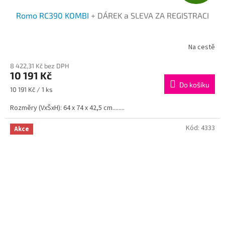
D
Romo RC390 KOMBI
+ DÁREK a SLEVA ZA REGISTRACI
A
R
Na cestě
M
8 422,31 Kč bez DPH
10 191 Kč
A
Do košíku
Měrná
10 191 Kč / 1 ks
cena:
Rozměry (VxŠxH): 64 x 74 x 42,5 cm........
Kód:
4333
Akce