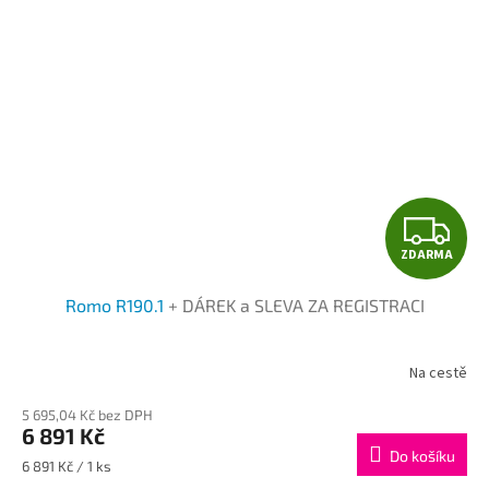
Z
ZDARMA
D
Romo R190.1
+ DÁREK a SLEVA ZA REGISTRACI
A
R
Na cestě
M
5 695,04 Kč bez DPH
6 891 Kč
A
Do košíku
Měrná
6 891 Kč / 1 ks
cena: