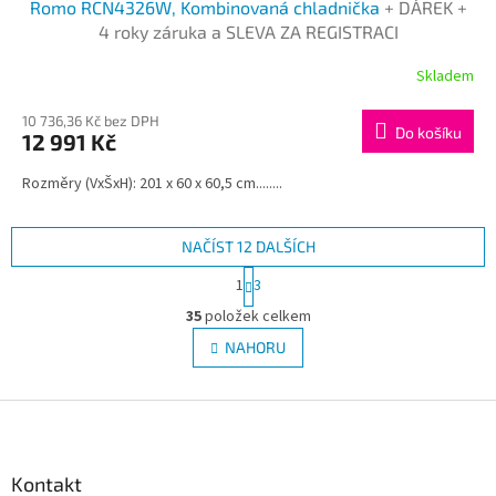
Romo RCN4326W, Kombinovaná chladnička
+ DÁREK +
A
4 roky záruka a SLEVA ZA REGISTRACI
R
Skladem
M
10 736,36 Kč bez DPH
Do košíku
12 991 Kč
A
Rozměry (VxŠxH): 201 x 60 x 60,5 cm........
NAČÍST 12 DALŠÍCH
S
1
3
t
O
r
35
položek celkem
v
á
l
NAHORU
n
á
k
d
o
v
Z
a
á
c
á
n
í
p
í
p
a
Kontakt
r