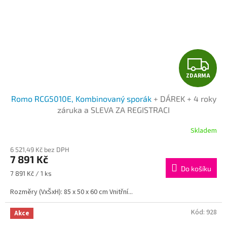
Z
ZDARMA
D
Romo RCG5010E, Kombinovaný sporák
+ DÁREK + 4 roky
A
záruka a SLEVA ZA REGISTRACI
R
Skladem
M
6 521,49 Kč bez DPH
7 891 Kč
A
Do košíku
Měrná
7 891 Kč / 1 ks
cena:
Rozměry (VxŠxH): 85 x 50 x 60 cm Vnitřní...
Kód:
928
Akce