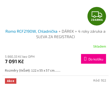
Z
ZDARMA
D
Romo RCF2190W, Chladnička
+ DÁREK + 4 roky záruka a
A
SLEVA ZA REGISTRACI
R
Skladem
M
5 860,33 Kč bez DPH
Do košíku
7 091 Kč
A
Rozměry (VxŠxH): 122 x 55 x 57 cm........
Kód:
922
Akce