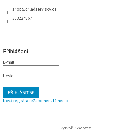
t
v
shop
@
chladserviskv.cz
í
k
y
353224867
v
ý
p
i
s
Přihlášení
u
E-mail
Heslo
PŘIHLÁSIT SE
Nová registrace
Zapomenuté heslo
Vytvořil Shoptet