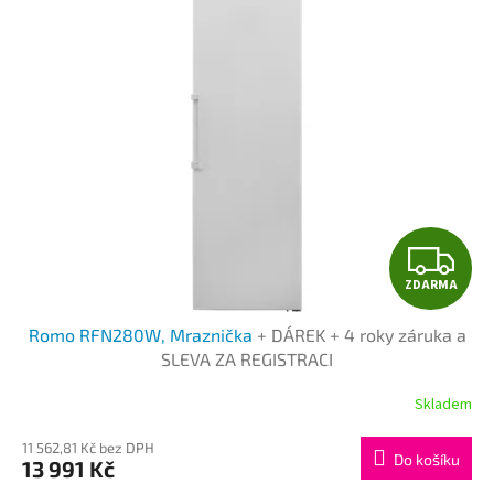
r
p
o
i
d
s
u
p
k
r
t
o
ů
d
u
k
t
Z
ů
ZDARMA
D
Romo RFN280W, Mraznička
+ DÁREK + 4 roky záruka a
A
SLEVA ZA REGISTRACI
R
Skladem
M
11 562,81 Kč bez DPH
Do košíku
13 991 Kč
A