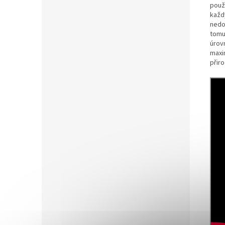
použ
každ
nedo
tomu
úrov
maxi
přiro