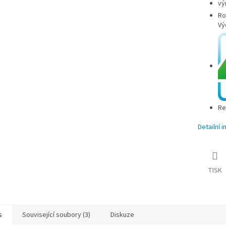
vý
Ro
A
Vý
Re
Detailní 
TISK
s
Související soubory (3)
Diskuze