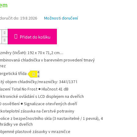
dem
oručit do:
19.8.2026
Možnosti doručení
Přidat do košíku
změry (VxŠxH): 192 x 70 x 71,2 cm....
mbinovaná chladnička v barevném provedení tmavý
rez
ergetická třída
stý objem chladničky/mrazničky: 344 l/137 l
lazení Total No Frost ● Hlučnost 41 dB
ektronické ovládání s LCD displejem na dveřích
D osvětlení ● Signalizace otevřených dveří
zkoteplotní zásuvka na čerstvé potraviny
police z bezpečnostního skla (3 nastavitelné / 1 pevná), 4
ihrádky ve dveřích
objemné plastové zásuvky v mrazničce