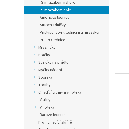
a
S mrazákem nahoře
n
S mrazákem dole
e
Americké lednice
l
Autochladničky
Příslušenství k lednicím a mrazákům
RETRO lednice
Mrazničky
Pračky
Sušičky na prádlo
Myčky nádobí
Sporáky
Trouby
Chladící vitríny a vinotéky
Vitríny
Vinotéky
Barové lednice
Profi chladící skříně