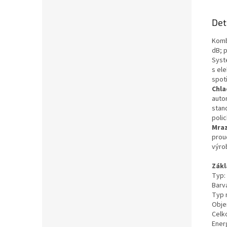
Det
Kombi
dB; 
Syst
s el
spot
Chla
auto
stan
polic
Mraz
prou
výro
Zákl
Typ:
Barv
Typ 
Obje
Celk
Energ