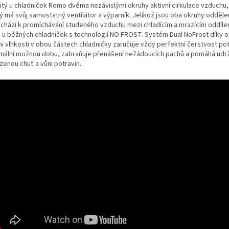
itý u chladniček Romo dvěma nezávislými okruhy aktivní cirkulace vzduchu,
ý má svůj samostatný ventilátor a výparník. Jelikož jsou oba okruhy odděle
chází k promíchávání studeného vzduchu mezi chladícím a mrazícím oddílem
 u běžných chladniček s technologií NO FROST. Systém Dual NoFrost díky o
ni vlhkosti v obou částech chladničky zaručuje vždy perfektní čerstvost po
mální možnou dobu, zabraňuje přenášení nežádoucích pachů a pomáhá udr
zenou chuť a vůni potravin.