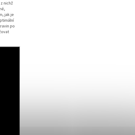
 z nichž
né,
, jak je
ptimální
travin po
žovat