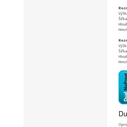
Roz
Výšk
Šířka
Hlou
Hmot
Rozm
Výšk
Šířka
Hlou
Hmot
Du
Opro