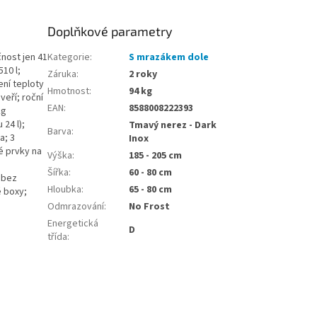
Doplňkové parametry
čnost jen 41
Kategorie
:
S mrazákem dole
10 l;
Záruka
:
2 roky
ní teploty
Hmotnost
:
94 kg
veří; roční
EAN
:
8588008222393
kg
24 l);
Tmavý nerez - Dark
Barva
:
a; 3
Inox
é prvky na
Výška
:
185 - 205 cm
Šířka
:
60 - 80 cm
ž bez
Hloubka
:
65 - 80 cm
é boxy;
Odmrazování
:
No Frost
Energetická
D
třída
: