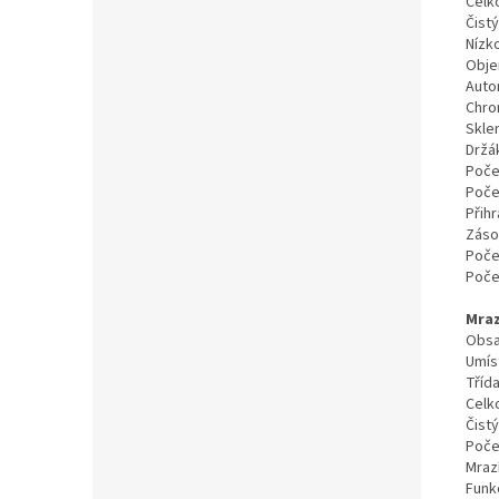
Celko
Čistý
Nízk
Obje
Auto
Chro
Skle
Držák
Poče
Poče
Přih
Zásob
Poče
Poče
Mraz
Obsa
Umíst
Tříd
Celk
Čist
Počet
Mrazí
Funk