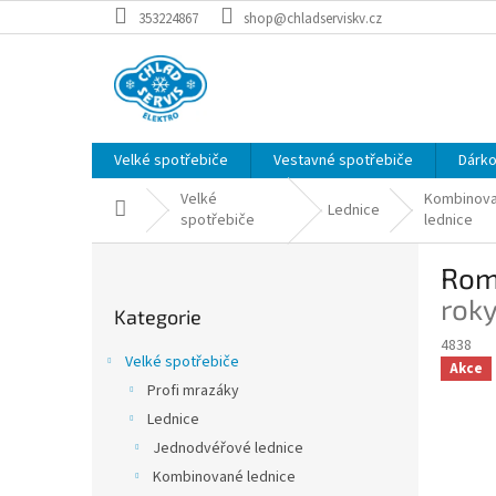
Přejít
353224867
shop@chladserviskv.cz
na
obsah
Velké spotřebiče
Vestavné spotřebiče
Dárk
Velké
Kombinov
Domů
Lednice
spotřebiče
lednice
P
Rom
o
Přeskočit
s
rok
Kategorie
kategorie
t
4838
r
Velké spotřebiče
Akce
a
Profi mrazáky
n
Lednice
n
í
Jednodvéřové lednice
p
Kombinované lednice