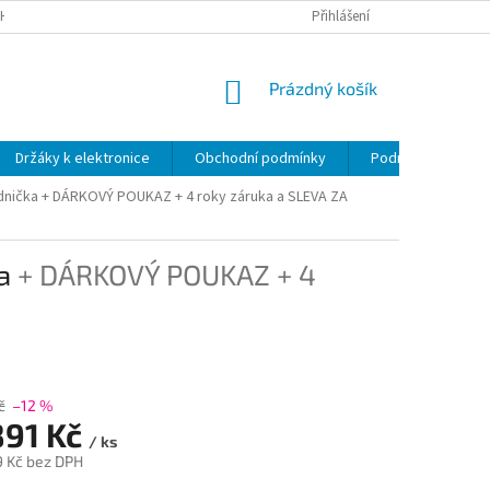
H ÚDAJŮ
Přihlášení
NÁKUPNÍ
Prázdný košík
KOŠÍK
Držáky k elektronice
Obchodní podmínky
Podmínky ochrany
dnička
+ DÁRKOVÝ POUKAZ + 4 roky záruka a SLEVA ZA
ka
+ DÁRKOVÝ POUKAZ + 4
č
–12 %
891 Kč
/ ks
9 Kč bez DPH