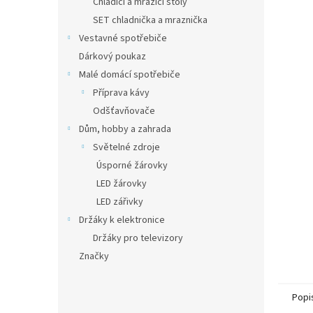
Chladící a mrazící stoly
SET chladnička a mraznička
Vestavné spotřebiče
Dárkový poukaz
Malé domácí spotřebiče
Příprava kávy
Odšťavňovače
Dům, hobby a zahrada
Světelné zdroje
Úsporné žárovky
LED žárovky
LED zářivky
Držáky k elektronice
Držáky pro televizory
Značky
Popi