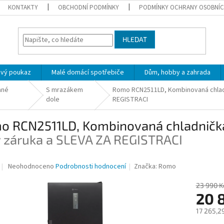
KONTAKTY
OBCHODNÍ PODMÍNKY
PODMÍNKY OCHRANY OSOBNÍC
HLEDAT
ový poukaz
Malé domácí spotřebiče
Dům, hobby a zahrada
ané
S mrazákem
Romo RCN2511LD, Kombinovaná chla
dole
REGISTRACI
o RCN2511LD, Kombinovaná chladnič
y záruka a SLEVA ZA REGISTRACI
Průměrné
Neohodnoceno
Podrobnosti hodnocení
Značka:
Romo
hodnocení
produktu
23 990 K
je
20 
0,0
17 265,2
z
5