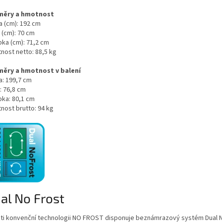
měry a hmotnost
a (cm):
192 cm
 (cm):
70 cm
bka (cm):
71,2 cm
nost netto:
88,5 kg
ěry a hmotnost v balení
a:
199,7 cm
:
76,8 cm
bka:
80,1 cm
nost brutto:
94 kg
al No Frost
ti konvenční technologii NO FROST disponuje beznámrazový systém Dual