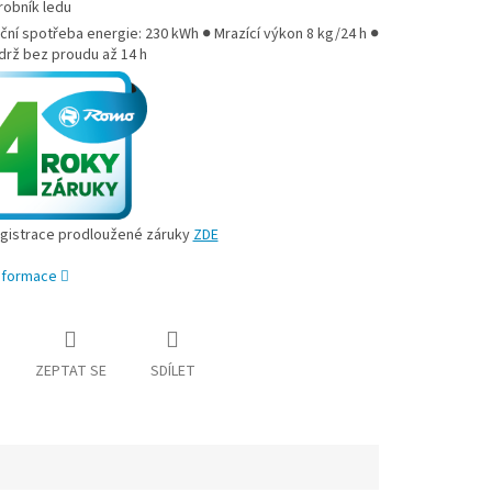
robník ledu
ční spotřeba energie: 230 kWh ● Mrazící výkon 8 kg/24 h ●
drž bez proudu až 14 h
gistrace prodloužené záruky
ZDE
informace
ZEPTAT SE
SDÍLET