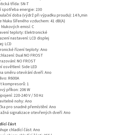
tická třída:
SN-T
í spotřeba energie:
230
ulační doba (výdrž při výpadku proudu):
14 h,min
e hluku šířeného vzduchem:
41 dB(A)
 hlukových emisí:
C
avení teploty:
Elektronické
azení nastavení:
LCD displej
ej:
LCD
ronické řízení teploty:
Ano
chlazení:
Dual NO FROST
azování:
NO FROST
ní osvětlení:
Side LED
a směru otevírání dveří:
Ano
ivo:
R600A
t kompresorů:
1
ový příkon:
206 W
řipojení:
220-240 V / 50 Hz
avitelné nohy:
Ano
čka pro snadné přemístění:
Ano
ražná signalizace otevřených dveří:
Ano
dící část
uje chladící část:
Ano