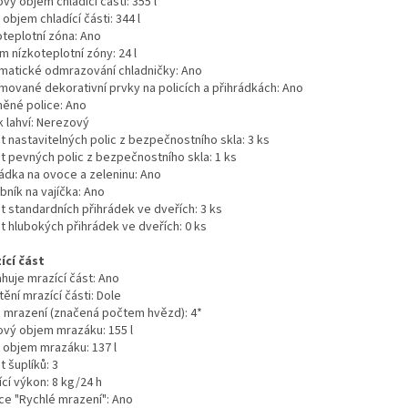
vý objem chladící části:
355 l
 objem chladící části:
344 l
oteplotní zóna:
Ano
m nízkoteplotní zóny:
24 l
matické odmrazování chladničky:
Ano
mované dekorativní prvky na policích a přihrádkách:
Ano
něné police:
Ano
 lahví:
Nerezový
t nastavitelných polic z bezpečnostního skla:
3 ks
t pevných polic z bezpečnostního skla:
1 ks
rádka na ovoce a zeleninu:
Ano
ník na vajíčka:
Ano
t standardních přihrádek ve dveřích:
3 ks
t hlubokých přihrádek ve dveřích:
0 ks
ící část
huje mrazící část:
Ano
ění mrazící části:
Dole
a mrazení (značená počtem hvězd):
4*
ový objem mrazáku:
155 l
ý objem mrazáku:
137 l
 šuplíků:
3
cí výkon:
8 kg/24 h
ce "Rychlé mrazení":
Ano