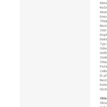
Klima
Ročn
Akum
Emis
Třída
Nast
Zobr
Displ
Elekt
Typ 
Odmr
Vnitř
Změn
Chlad
Poče
Celk
El. p
Nast
Kole
Výst
Chla
Obsah