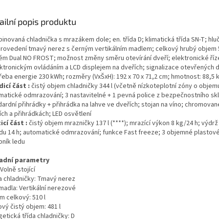
ailní popis produktu
novaná chladnička s mrazákem dole; en. třída D; klimatická třída SN-T; hlu
provedení tmavý nerez s černým vertikálním madlem; celkový hrubý objem 5
ém Dual NO FROST; možnost změny směru otevírání dveří; elektronické říze
ektronickým ovládáním a LCD displejem na dveřích; signalizace otevřených d
řeba energie 230 kWh; rozměry (VxŠxH): 192 x 70 x 71,2 cm; hmotnost: 88,5 
dicí část :
čistý objem chladničky 344 l (včetně nízkoteplotní zóny o objemu 
matické odmrazování; 3 nastavitelné + 1 pevná police z bezpečnostního skl
dardní přihrádky + přihrádka na lahve ve dveřích; stojan na víno; chromovan
ích a přihrádkách; LED osvětlení
icí část :
čistý objem mrazničky 137 l (****); mrazící výkon 8 kg/24 h; výdr
du 14 h; automatické odmrazování; funkce Fast freeze; 3 objemné plastov
bník ledu
adní parametry
Volně stojící
a chladničky:
Tmavý nerez
madla:
Vertikální nerezové
m celkový:
510 l
ový čistý objem:
481 l
etická třída chladničky:
D