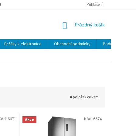
H ÚDAJŮ
Přihlášení
NÁKUPNÍ
Prázdný košík
KOŠÍK
Držáky k elektronice
Obchodní podmínky
Podmínky ochrany
4
položek celkem
Kód:
6671
Kód:
6674
Akce