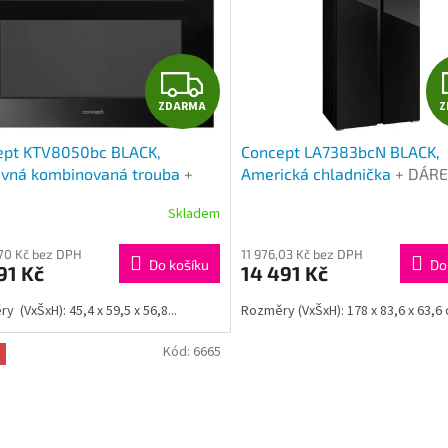
Z
ZDARMA
Z
D
ept KTV8050bc BLACK,
Concept LA7383bcN BLACK,
A
avná kombinovaná trouba
+
Americká chladnička
+ DÁRE
K a SLEVA ZA REGISTRACI
let záruka na motor a SLEVA
R
Skladem
REGISTRACI
M
,70 Kč bez DPH
11 976,03 Kč bez DPH
Do košíku
Do
91 Kč
14 491 Kč
A
 (VxŠxH): 45,4 x 59,5 x 56,8...
Rozměry (VxŠxH): 178 x 83,6 x 63,6 
Kód:
6665