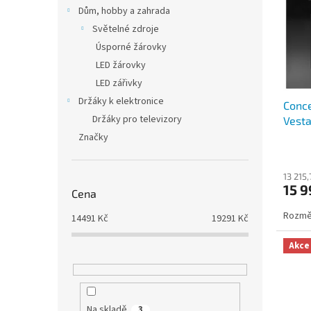
i
r
n
Dům, hobby a zahrada
s
o
e
Světelné zdroje
p
d
l
r
u
Úsporné žárovky
o
k
LED žárovky
d
t
LED zářivky
u
ů
Držáky k elektronice
Conc
k
Držáky pro televizory
Vest
t
DÁRE
ů
Značky
13 215
15 9
Cena
Rozměry
14491
Kč
19291
Kč
Akce
Na skladě
3