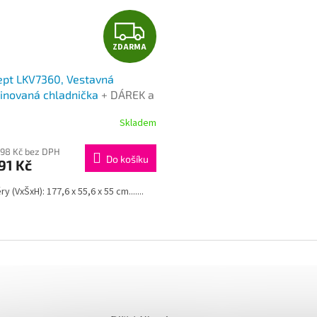
Z
ZDARMA
D
ept LKV7360, Vestavná
A
inovaná chladnička
+ DÁREK a
A ZA REGISTRACI
R
Skladem
M
,98 Kč bez DPH
Do košíku
91 Kč
A
 (VxŠxH): 177,6 x 55,6 x 55 cm.......
O
v
l
á
d
a
c