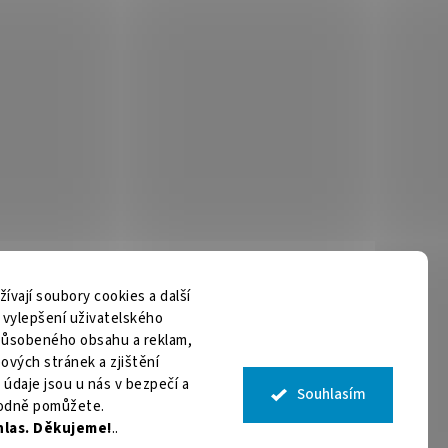
vají soubory cookies a další
m vylepšení uživatelského
způsobeného obsahu a reklam,
ových stránek a zjištění
 údaje jsou u nás v bezpečí a
Souhlasím
odně pomůžete.
hlas. Děkujeme!
..