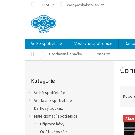
Přejít
353224867
shop@chladserviskv.cz
na
obsah
Velké spotřebiče
Vestavné spotřebiče
Dárk
Domů
Prodávané značky
Concept
P
Con
o
Přeskočit
s
Kategorie
kategorie
t
Ř
r
Velké spotřebiče
a
a
Dopor
Vestavné spotřebiče
z
n
Dárkový poukaz
e
n
V
n
í
Malé domácí spotřebiče
Akce
ý
í
p
Příprava kávy
p
p
a
Odšťavňovače