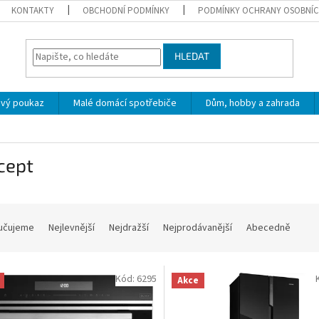
KONTAKTY
OBCHODNÍ PODMÍNKY
PODMÍNKY OCHRANY OSOBNÍC
HLEDAT
ový poukaz
Malé domácí spotřebiče
Dům, hobby a zahrada
cept
učujeme
Nejlevnější
Nejdražší
Nejprodávanější
Abecedně
Kód:
6295
Akce