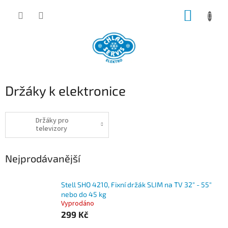
Přejít
NÁKUP
na
obsah
KOŠÍK
Držáky k elektronice
Držáky pro
televizory
Nejprodávanější
Stell SHO 4210, Fixní držák SLIM na TV 32" - 55"
nebo do 45 kg
Vyprodáno
299 Kč