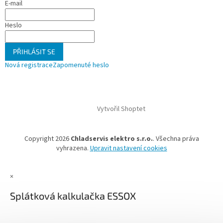
E-mail
s
u
Heslo
PŘIHLÁSIT SE
Nová registrace
Zapomenuté heslo
Vytvořil Shoptet
Copyright 2026
Chladservis elektro s.r.o.
. Všechna práva
vyhrazena.
Upravit nastavení cookies
×
Splátková kalkulačka ESSOX