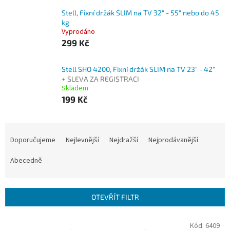
Stell, Fixní držák SLIM na TV 32" - 55" nebo do 45
kg
Vyprodáno
299 Kč
Stell SHO 4200, Fixní držák SLIM na TV 23" - 42"
+ SLEVA ZA REGISTRACI
Skladem
199 Kč
Ř
a
Doporučujeme
Nejlevnější
Nejdražší
Nejprodávanější
z
e
Abecedně
n
í
p
OTEVŘÍT FILTR
r
o
V
Kód:
6409
d