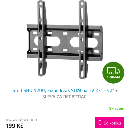
ý
u
p
k
i
t
s
ů
p
r
o
d
u
k
t
Z
ů
ZDARMA
D
Stell SHO 4200, Fixní držák SLIM na TV 23" - 42"
+
A
SLEVA ZA REGISTRACI
R
Skladem
M
164,46 Kč bez DPH
Do košíku
199 Kč