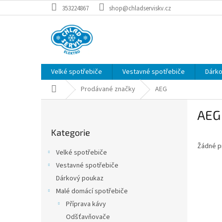
Přejít
353224867
shop@chladserviskv.cz
na
obsah
Velké spotřebiče
Vestavné spotřebiče
Dárk
Domů
Prodávané značky
AEG
P
AEG
o
Přeskočit
s
Kategorie
kategorie
t
Žádné p
r
Velké spotřebiče
a
Vestavné spotřebiče
n
Dárkový poukaz
n
í
Malé domácí spotřebiče
p
Příprava kávy
a
Odšťavňovače