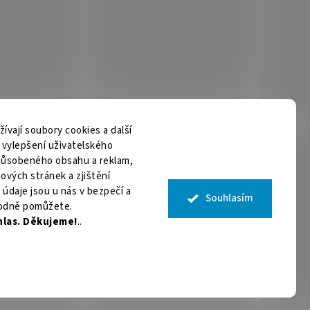
vají soubory cookies a další
m vylepšení uživatelského
způsobeného obsahu a reklam,
ových stránek a zjištění
 údaje jsou u nás v bezpečí a
Souhlasím
odně pomůžete.
hlas. Děkujeme!
..