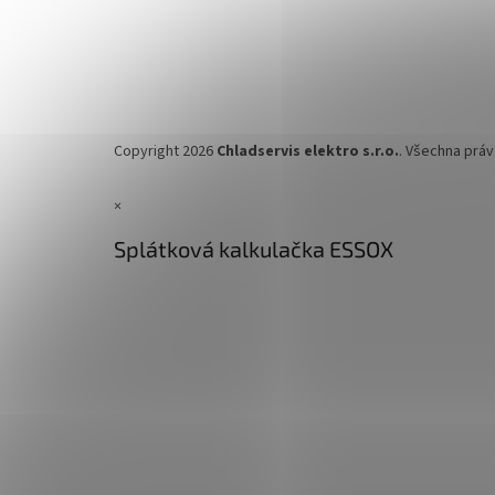
Copyright 2026
Chladservis elektro s.r.o.
. Všechna prá
×
Splátková kalkulačka ESSOX