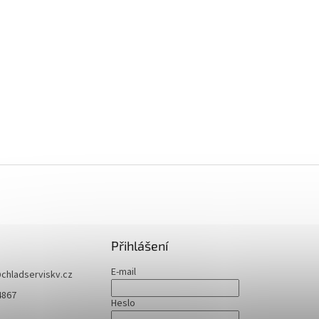
Přihlášení
E-mail
@
chladserviskv.cz
4867
Heslo