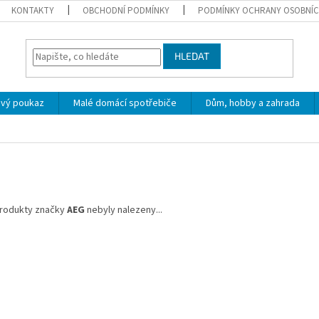
KONTAKTY
OBCHODNÍ PODMÍNKY
PODMÍNKY OCHRANY OSOBNÍC
HLEDAT
ový poukaz
Malé domácí spotřebiče
Dům, hobby a zahrada
rodukty značky
AEG
nebyly nalezeny...