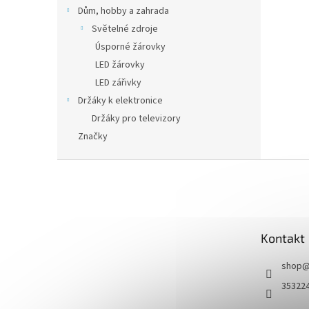
n
Dům, hobby a zahrada
e
Světelné zdroje
l
Úsporné žárovky
LED žárovky
LED zářivky
Držáky k elektronice
Držáky pro televizory
Značky
Z
á
p
a
t
Kontakt
í
shop
35322