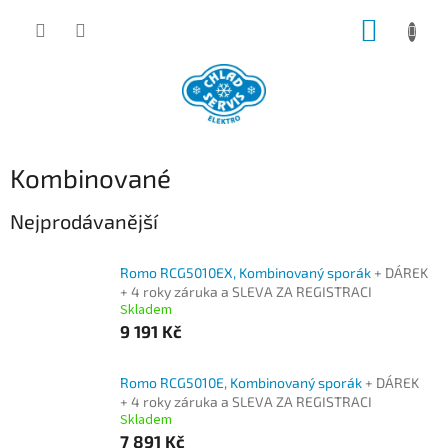
Přejít
NÁKUP
na
obsah
KOŠÍK
Kombinované
Nejprodávanější
Romo RCG5010EX, Kombinovaný sporák
+ DÁREK
+ 4 roky záruka a SLEVA ZA REGISTRACI
Skladem
9 191 Kč
Romo RCG5010E, Kombinovaný sporák
+ DÁREK
+ 4 roky záruka a SLEVA ZA REGISTRACI
Skladem
7 891 Kč