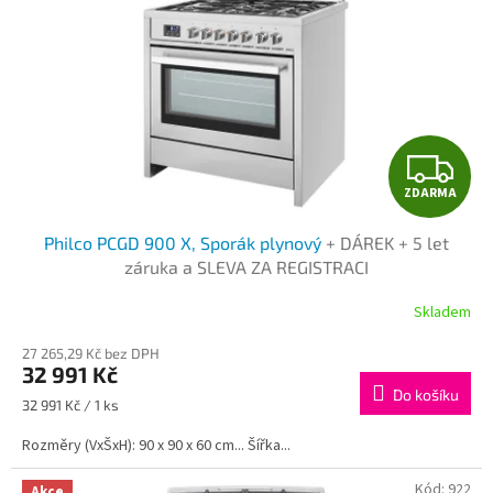
p
r
o
d
u
k
t
Z
ů
ZDARMA
D
Philco PCGD 900 X, Sporák plynový
+ DÁREK + 5 let
A
záruka a SLEVA ZA REGISTRACI
R
Skladem
M
27 265,29 Kč bez DPH
32 991 Kč
A
Do košíku
Měrná
32 991 Kč / 1 ks
cena:
Rozměry (VxŠxH): 90 x 90 x 60 cm... Šířka...
Kód:
922
Akce