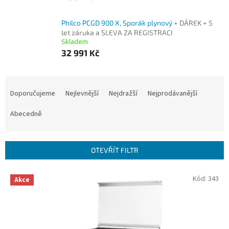
Philco PCGD 900 X, Sporák plynový
+ DÁREK + 5
let záruka a SLEVA ZA REGISTRACI
Skladem
32 991 Kč
Ř
a
Doporučujeme
Nejlevnější
Nejdražší
Nejprodávanější
z
e
Abecedně
n
í
p
OTEVŘÍT FILTR
r
o
V
Kód:
343
Akce
d
ý
u
p
k
i
t
s
ů