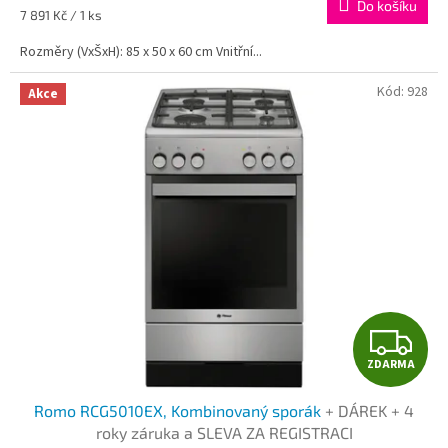
A
Do košíku
Měrná
7 891 Kč / 1 ks
cena:
Rozměry (VxŠxH): 85 x 50 x 60 cm Vnitřní...
Kód:
928
Akce
Z
ZDARMA
D
Romo RCG5010EX, Kombinovaný sporák
+ DÁREK + 4
A
roky záruka a SLEVA ZA REGISTRACI