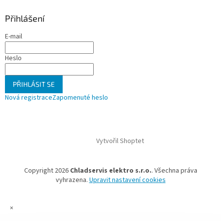
v
ý
Přihlášení
p
i
E-mail
s
u
Heslo
PŘIHLÁSIT SE
Nová registrace
Zapomenuté heslo
Vytvořil Shoptet
Copyright 2026
Chladservis elektro s.r.o.
. Všechna práva
vyhrazena.
Upravit nastavení cookies
×