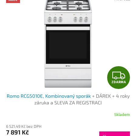
Z
ZDARMA
D
Romo RCG5010E, Kombinovaný sporák
+ DÁREK + 4 roky
A
záruka a SLEVA ZA REGISTRACI
R
Skladem
M
6 521,49 Kč bez DPH
7 891 Kč