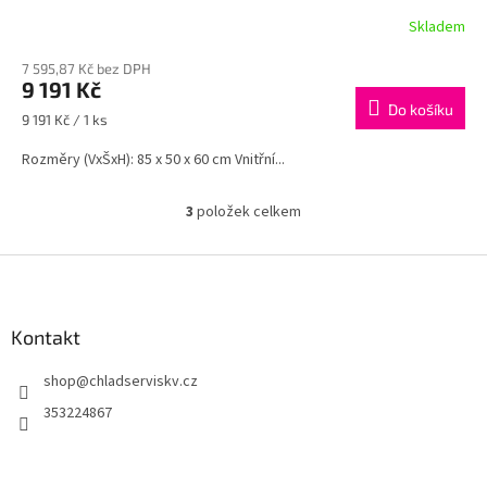
R
Skladem
M
7 595,87 Kč bez DPH
9 191 Kč
A
Do košíku
Měrná
9 191 Kč / 1 ks
cena:
Rozměry (VxŠxH): 85 x 50 x 60 cm Vnitřní...
3
položek celkem
O
v
l
Z
á
á
d
p
a
a
Kontakt
c
t
í
shop
@
chladserviskv.cz
í
p
r
353224867
v
k
y