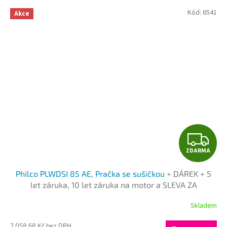
Kód:
6541
Akce
Z
ZDARMA
D
Philco PLWDSI 85 AE, Pračka se sušičkou
+ DÁREK + 5
A
let záruka, 10 let záruka na motor a SLEVA ZA
REGISTRACI
R
Skladem
M
7 058,68 Kč bez DPH