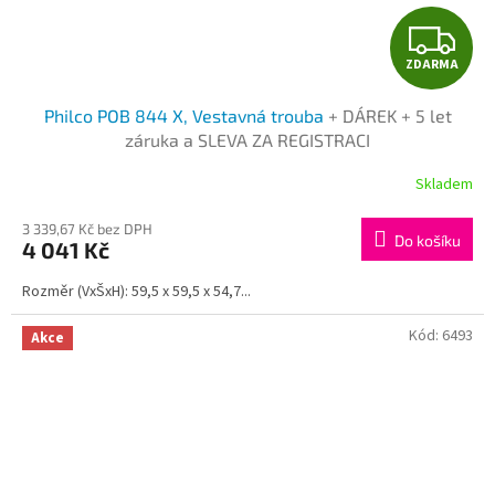
Z
ZDARMA
D
Philco POB 844 X, Vestavná trouba
+ DÁREK + 5 let
A
záruka a SLEVA ZA REGISTRACI
R
Skladem
M
3 339,67 Kč bez DPH
Do košíku
4 041 Kč
A
Rozměr (VxŠxH): 59,5 x 59,5 x 54,7...
Kód:
6493
Akce