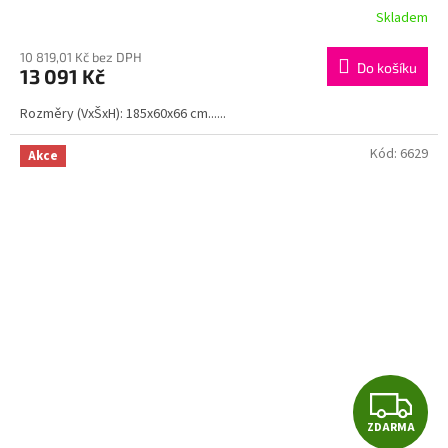
R
Skladem
M
10 819,01 Kč bez DPH
Do košíku
13 091 Kč
A
Rozměry (VxŠxH): 185x60x66 cm......
Kód:
6629
Akce
Z
ZDARMA
D