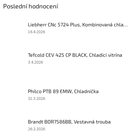
Poslední hodnocení
Liebherr CNc 5724 Plus, Kombinovaná chladnička
Hodnocení
16.4.2026
produktu
je
3
Tefcold CEV 425 CP BLACK, Chladící vitrína
z
5
Hodnocení
3.4.2026
hvězdiček.
produktu
je
5
z
Philco PTB 89 EMW, Chladnička
5
hvězdiček.
Hodnocení
31.3.2026
produktu
je
5
Brandt BOR7586BB, Vestavná trouba
z
5
Hodnocení
26.2.2026
hvězdiček.
produktu