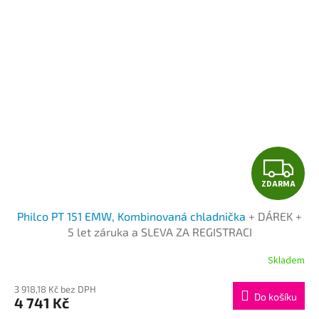
Z
ZDARMA
D
Philco PT 151 EMW, Kombinovaná chladnička
+ DÁREK +
A
5 let záruka a SLEVA ZA REGISTRACI
R
Skladem
M
3 918,18 Kč bez DPH
Do košíku
4 741 Kč
A