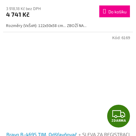
M
3 918,18 Kč bez DPH
Do košíku
4 741 Kč
A
Rozměry (VxŠxH): 122x50x58 cm... ZBOŽÍ NA...
Kód:
6169
Z
ZDARMA
D
Bravo B-4695 TIM, Odšťavňovač
+ SLEVA ZA REGISTRACI