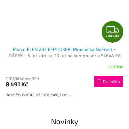
Z
ZDARMA
D
Philco PCFN 233 EFPI JOKER, Mraznička NoFrost
+
A
DÁREK + 5 let záruka, 10 let na kompresor a SLEVA ZA
REGISTRACI
R
Skladem
M
7 017,36 Kč bez DPH
Do košíku
8 491 Kč
A
Rozměry (VxŠxH): 85,3x98,6x60,5 cm.......
Novinky