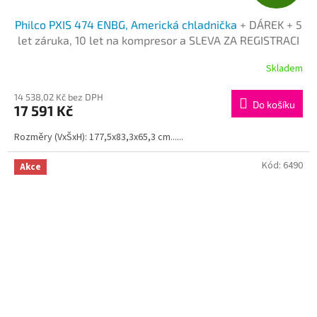
D
Philco PXIS 474 ENBG, Americká chladnička
+ DÁREK + 5
A
let záruka, 10 let na kompresor a SLEVA ZA REGISTRACI
R
Skladem
M
14 538,02 Kč bez DPH
Do košíku
17 591 Kč
A
Rozměry (VxŠxH): 177,5x83,3x65,3 cm......
Kód:
6490
Akce