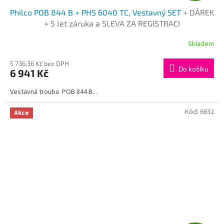
Philco POB 844 B + PHS 6040 TC, Vestavný SET
+ DÁREK
A
+ 5 let záruka a SLEVA ZA REGISTRACI
R
Skladem
M
5 736,36 Kč bez DPH
Do košíku
6 941 Kč
A
Vestavná trouba POB 844 B...
Kód:
6632
Akce