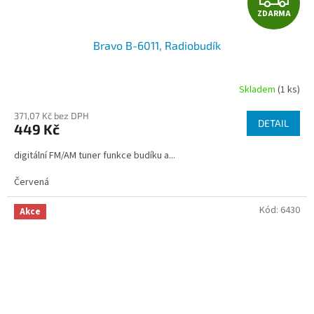
ZDARMA
D
Bravo B-6011, Radiobudík
A
R
Skladem
(1 ks)
M
371,07 Kč bez DPH
DETAIL
449 Kč
A
digitální FM/AM tuner funkce budíku a...
Červená
Kód:
6430
Akce