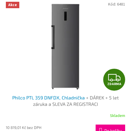
Kód:
6481
Akce
Z
ZDARMA
D
Philco PTL 359 DNFDX, Chladnička
+ DÁREK + 5 let
A
záruka a SLEVA ZA REGISTRACI
R
Skladem
M
10 819,01 Kč bez DPH
Do košíku