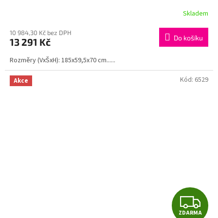
SLEVA ZA REGISTRACI
R
Skladem
M
10 984,30 Kč bez DPH
Do košíku
13 291 Kč
A
Rozměry (VxŠxH): 185x59,5x70 cm......
Kód:
6529
Akce
Z
ZDARMA