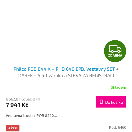
Z
ZDARMA
D
Philco POB 844 X + PHD 640 EPB, Vestavný SET
+
A
DÁREK + 5 let záruka a SLEVA ZA REGISTRACI
R
Skladem
M
6 562,81 Kč bez DPH
Do košíku
7 941 Kč
A
Vestavná trouba POB 844 X...
Kód:
6460
Akce