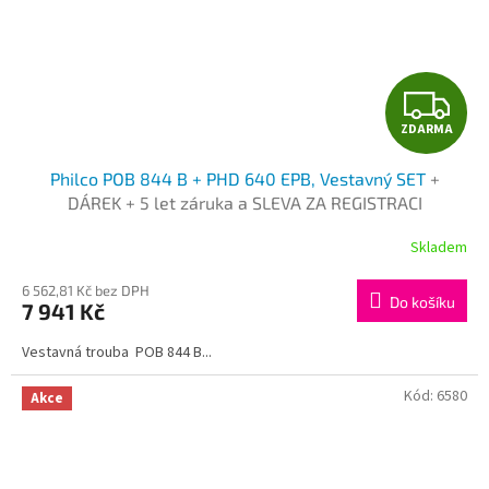
Z
ZDARMA
D
Philco POB 844 B + PHD 640 EPB, Vestavný SET
+
A
DÁREK + 5 let záruka a SLEVA ZA REGISTRACI
R
Skladem
M
6 562,81 Kč bez DPH
Do košíku
7 941 Kč
A
Vestavná trouba POB 844 B...
Kód:
6580
Akce