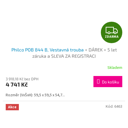
Z
ZDARMA
D
Philco POB 844 B, Vestavná trouba
+ DÁREK + 5 let
A
záruka a SLEVA ZA REGISTRACI
R
Skladem
M
3 918,18 Kč bez DPH
Do košíku
4 741 Kč
A
Rozměr (VxŠxH): 59,5 x 59,5 x 54,7...
Kód:
6463
Akce