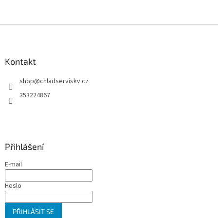
je
5
z
Z
5
á
hvězdiček.
p
a
Kontakt
t
shop
@
chladserviskv.cz
í
353224867
Přihlášení
E-mail
Heslo
PŘIHLÁSIT SE