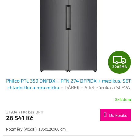
Z
ZDARMA
D
Philco PTL 359 DNFDX + PFN 274 DFPIDX + mezikus, SET
A
chladnička a mraznička
+ DÁREK + 5 let záruka a SLEVA
ZA REGISTRACI
R
Skladem
M
21 934,71 Kč bez DPH
Do košíku
26 541 Kč
A
Rozměry (VxŠxH): 185x120x66 cm...