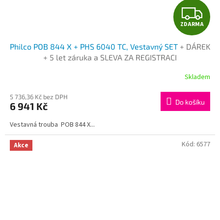
Z
ZDARMA
D
Philco POB 844 X + PHS 6040 TC, Vestavný SET
+ DÁREK
A
+ 5 let záruka a SLEVA ZA REGISTRACI
R
Skladem
M
5 736,36 Kč bez DPH
Do košíku
6 941 Kč
A
Vestavná trouba POB 844 X...
Kód:
6577
Akce