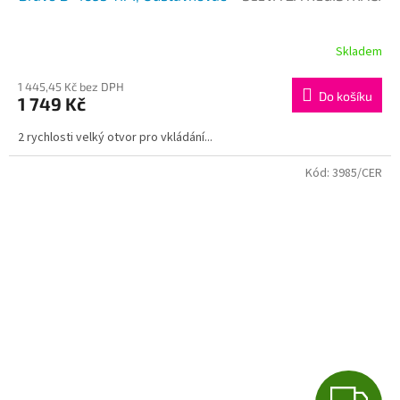
A
R
Skladem
M
1 445,45 Kč bez DPH
Do košíku
1 749 Kč
A
2 rychlosti velký otvor pro vkládání...
Kód:
3985/CER
Z