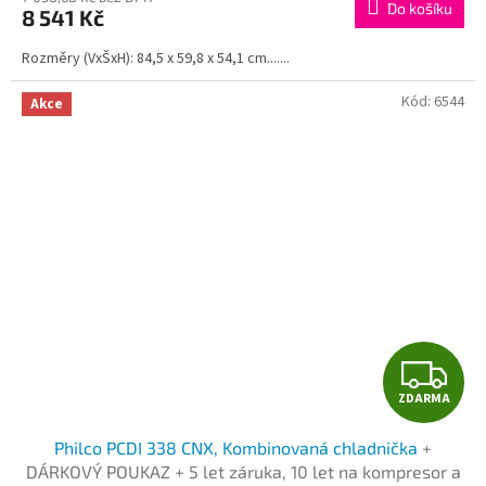
Do košíku
8 541 Kč
A
Rozměry (VxŠxH): 84,5 x 59,8 x 54,1 cm.......
Kód:
6544
Akce
Z
ZDARMA
D
Philco PCDI 338 CNX, Kombinovaná chladnička
+
A
DÁRKOVÝ POUKAZ + 5 let záruka, 10 let na kompresor a