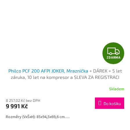
Z
ZDARMA
D
Philco PCF 200 AFPI JOKER, Mraznička
+ DÁREK + 5 let
A
záruka, 10 let na kompresor a SLEVA ZA REGISTRACI
R
Skladem
M
8 257,02 Kč bez DPH
Do košíku
9 991 Kč
A
Rozměry (VxŠxH): 85x94,5x69,6 cm......