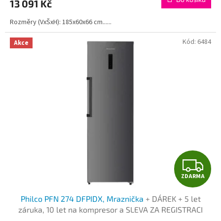
13 091 Kč
A
Rozměry (VxŠxH): 185x60x66 cm......
Kód:
6484
Akce
Z
ZDARMA
D
Philco PFN 274 DFPIDX, Mraznička
+ DÁREK + 5 let
A
záruka, 10 let na kompresor a SLEVA ZA REGISTRACI