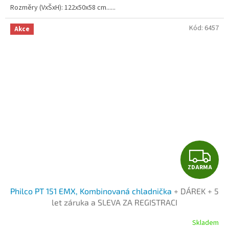
Rozměry (VxŠxH): 122x50x58 cm......
Kód:
6457
Akce
Z
ZDARMA
D
Philco PT 151 EMX, Kombinovaná chladnička
+ DÁREK + 5
A
let záruka a SLEVA ZA REGISTRACI
R
Skladem