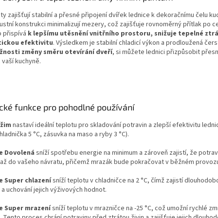
nty zajišťují stabilní a přesné připojení dvířek lednice k dekoračnímu čelu ku
ustní konstrukci minimalizují mezery, což zajišťuje rovnoměrný přítlak po
o přispívá
k lepšímu utěsnění vnitřního prostoru, snižuje tepelné ztrá
ickou efektivitu
. Výsledkem je stabilní chladicí výkon a prodloužená čers
nosti změny směru otevírání dveří
, si můžete lednici přizpůsobit přes
 vaší kuchyně.
ické funkce pro pohodlné používání
ežim
nastaví ideální teplotu pro skladování potravin a zlepší efektivitu ledn
chladnička 5 °C, zásuvka na maso a ryby 3 °C).
e Dovolená
sníží spotřebu energie na minimum a zároveň zajistí, že potra
 až do vašeho návratu, přičemž mrazák bude pokračovat v běžném provoz
e Super chlazení
sníží teplotu v chladničce na 2 °C, čímž zajistí dlouhodo
 a uchování jejich výživových hodnot.
e Super mrazení
sníží teplotu v mrazničce na -25 °C, což umožní rychlé z
. Tento proces chrání potraviny před ztrátou živin a zajišťuje jejich dlouho