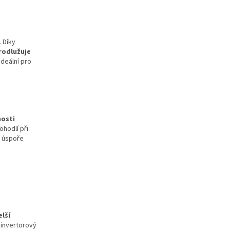
. Díky
rodlužuje
 Ideální pro
nosti
ohodlí při
k úspoře
elší
 invertorový