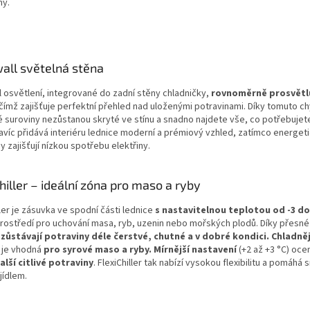
ný.
all světelná stěna
l osvětlení, integrované do zadní stěny chladničky,
rovnoměrně prosvětl
 čímž zajišťuje perfektní přehled nad uloženými potravinami. Díky tomuto c
 suroviny nezůstanou skryté ve stínu a snadno najdete vše, co potřebujet
avíc přidává interiéru lednice moderní a prémiový vzhled, zatímco energet
y zajišťují nízkou spotřebu elektřiny.
hiller – ideální zóna pro maso a ryby
ller je zásuvka ve spodní části lednice
s nastavitelnou teplotou od -3 do
prostředí pro uchování masa, ryb, uzenin nebo mořských plodů. Díky přesné
zůstávají potraviny déle čerstvé, chutné a v dobré kondici. Chladně
) je vhodná
pro syrové maso a ryby. Mírnější nastavení
(+2 až +3 °C) oce
alší citlivé potraviny
. FlexiChiller tak nabízí vysokou flexibilitu a pomáhá 
 jídlem.