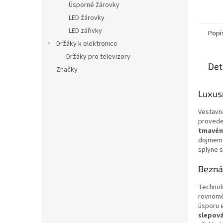
Úsporné žárovky
LED žárovky
LED zářivky
Popi
Držáky k elektronice
Držáky pro televizory
Det
Značky
Luxus
Vestavn
proved
tmavém
dojmem. 
splyne 
Bezná
Technol
rovnomě
úsporu e
slepová