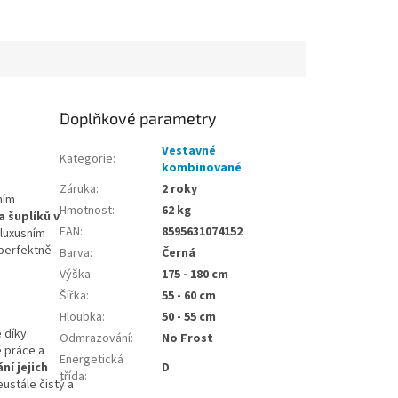
Doplňkové parametry
Vestavné
Kategorie
:
kombinované
Záruka
:
2 roky
ním
Hmotnost
:
62 kg
a šuplíků v
EAN
:
8595631074152
 luxusním
 perfektně
Barva
:
Černá
Výška
:
175 - 180 cm
Šířka
:
55 - 60 cm
Hloubka
:
50 - 55 cm
e
díky
Odmrazování
:
No Frost
 práce a
Energetická
í jejich
D
třída
:
eustále čistý a