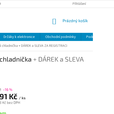
H ÚDAJŮ
Přihlášení
NÁKUPNÍ
Prázdný košík
KOŠÍK
Držáky k elektronice
Obchodní podmínky
Podmínky ochrany
á chladnička
+ DÁREK a SLEVA ZA REGISTRACI
chladnička
+ DÁREK a SLEVA
č
–16 %
291 Kč
/ ks
8 Kč bez DPH
dem