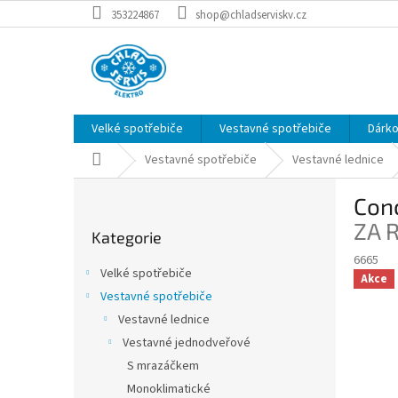
Přejít
353224867
shop@chladserviskv.cz
na
obsah
Velké spotřebiče
Vestavné spotřebiče
Dárk
Domů
Vestavné spotřebiče
Vestavné lednice
P
Con
o
Přeskočit
s
ZA 
Kategorie
kategorie
t
6665
r
Velké spotřebiče
Akce
a
Vestavné spotřebiče
n
Vestavné lednice
n
í
Vestavné jednodveřové
p
S mrazáčkem
a
Monoklimatické