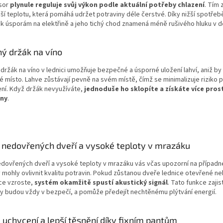
sor
plynule reguluje svůj výkon podle aktuální potřeby chlazení
. Tím 
jší teplotu, která pomáhá udržet potraviny déle čerstvé. Díky nižší spotřeb
 k úsporám na elektřině a jeho tichý chod znamená méně rušivého hluku v 
ý držák na víno
držák na víno v lednici umožňuje bezpečné a úsporné uložení lahví, aniž by 
 místo. Lahve zůstávají pevně na svém místě, čímž se minimalizuje riziko 
ní. Když držák nevyužíváte,
jednoduše ho sklopíte a získáte více pros
iny
.
 nedovřených dveří a vysoké teploty v mrazáku
edovřených dveří a vysoké teploty v mrazáku vás včas upozorní na případ
 mohly ovlivnit kvalitu potravin. Pokud zůstanou dveře lednice otevřené ne
ce vzroste,
systém okamžitě spustí akustický signál
. Tato funkce zajis
y budou vždy v bezpečí, a pomůže předejít nechtěnému plýtvání energií.
uchycení a lepší těsnění díky fixním pantům