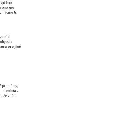
zajišťuje
ě energie
domácnosti.
zabíral
pohybu a
toru pro jiné
né problémy,
bo teplota v
tí, že vaše