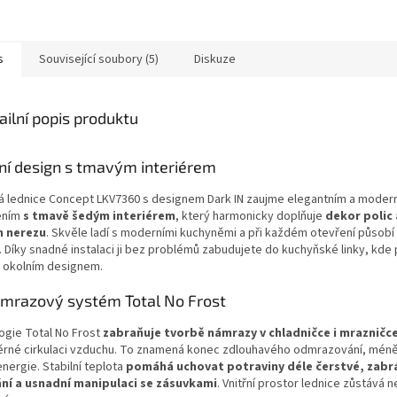
A
s
Související soubory (5)
Diskuze
ailní popis produktu
ní design s tmavým interiérem
á lednice Concept LKV7360 s designem Dark IN zaujme elegantním a moder
ením
s tmavě šedým interiérem
, který harmonicky doplňuje
dekor polic 
 nerezu
. Skvěle ladí s moderními kuchyněmi a při každém otevření působí
Díky snadné instalaci ji bez problémů zabudujete do kuchyňské linky, kde
s okolním designem.
mrazový systém Total No Frost
ogie Total No Frost
zabraňuje tvorbě námrazy v chladničce i mrazničc
rné cirkulaci vzduchu. To znamená konec zdlouhavého odmrazování, méně
nergie. Stabilní teplota
pomáhá uchovat potraviny déle čerstvé, zabrán
ní a usnadní manipulaci se zásuvkami
. Vnitřní prostor lednice zůstává n