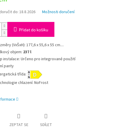
oručit do:
18.8.2026
Možnosti doručení
Přidat do košíku
změry (VxŠxH): 177,6 x 55,6 x 55 cm....
lkový objem:
237 l
p instalace: Určeno pro integrované použití
xní panty
ergetická třída:
chnologie chlazení: NoFrost
informace
ZEPTAT SE
SDÍLET