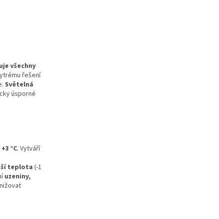
uje všechny
hytrému řešení
e.
Světelná
icky úsporné
 +3 °C
. Vytváří
jší teplota
(-1
ní
uzeniny,
snižovat