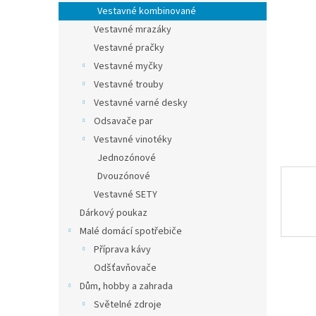
n
Vestavné kombinované
e
Vestavné mrazáky
l
Vestavné pračky
Vestavné myčky
Vestavné trouby
Vestavné varné desky
Odsavače par
Vestavné vinotéky
Jednozónové
Dvouzónové
Vestavné SETY
Dárkový poukaz
Malé domácí spotřebiče
Příprava kávy
Odšťavňovače
Dům, hobby a zahrada
Světelné zdroje