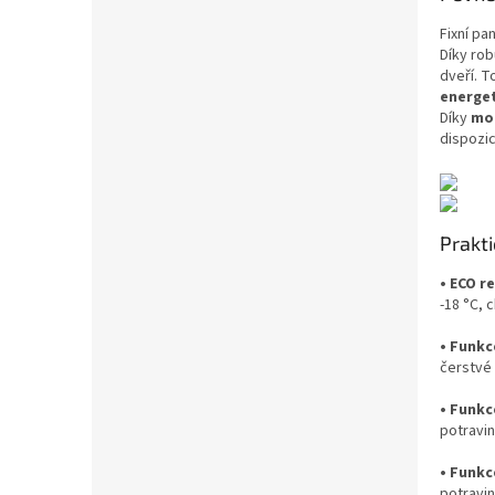
Fixní pa
Díky rob
dveří. T
energet
Díky
mož
dispozic
Prakt
• ECO r
-18 °C, 
• Funkc
čerstvé
• Funkc
potravin
• Funkc
potravin