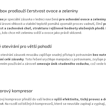
box prodlouží čerstvost ovoce a zeleniny
Box
je speciální zásuvka v lednici navržená
pro uchování ovoce a zeleniny
í úrovni vlhkosti a stabilní teplotě pomáhá zpomalit proces vadnutí, čímž
p
st a zachovává chuť, strukturu i výživové hodnoty uložených plodů
.
 kdo chce mít zeleninu svěží a ovoce jako právě sklizené.
 otevírání pro větší pohodlí
otevírání zásuvek mrazáku zajišťuje snadný přístup k potravinám
bez nut
ní celé zásuvky
. Toto řešení urychluje manipulaci s potravinami, zvyšuje p
nním používání a zároveň
omezuje únik studeného vzduchu
, což vede 
torový kompresor
ový kompresor přináší do vaší lednice
vyšší efektivitu, tichý provoz a d
ost
. Na rozdíl od běžných kompresorů, které se neustále zapínají a vypínají,