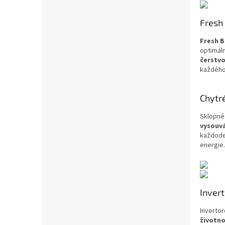
Fresh 
Fresh 
optimáln
čerstvo
každého,
Chytré
Sklopné 
vysouvá
každode
energie.
Inver
Invertor
životn