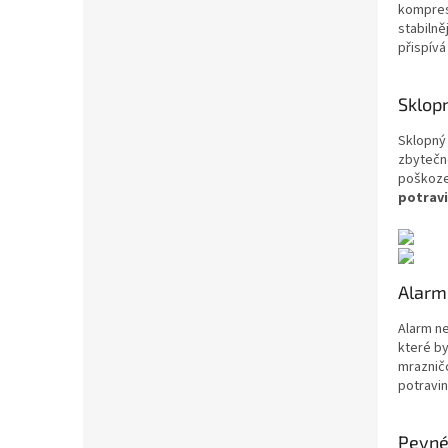
kompre
stabilně
přispívá
Sklopn
Sklopný 
zbytečné
poškoze
potrav
Alarm
Alarm n
které by
mraznič
potravin
Pevné 