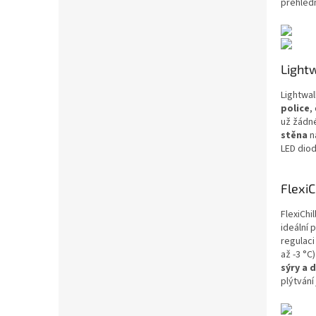
přehled
Lightw
Lightwal
police
,
už žádné
stěna
n
LED diod
FlexiC
FlexiChi
ideální 
regulaci
až -3 °C
sýry a d
plýtvání