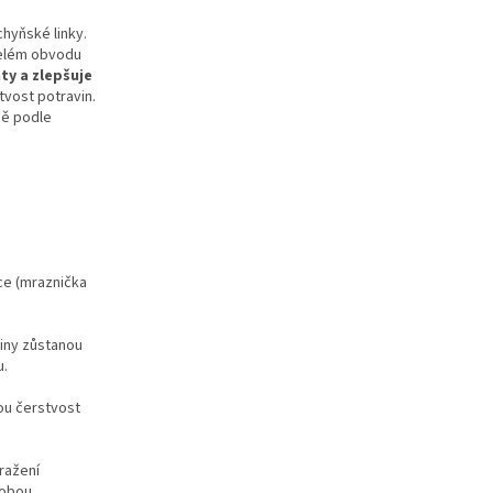
chyňské linky.
 celém obvodu
ty a zlepšuje
tvost potravin.
ně podle
ice (mraznička
viny zůstanou
u.
bou čerstvost
mražení
dobou