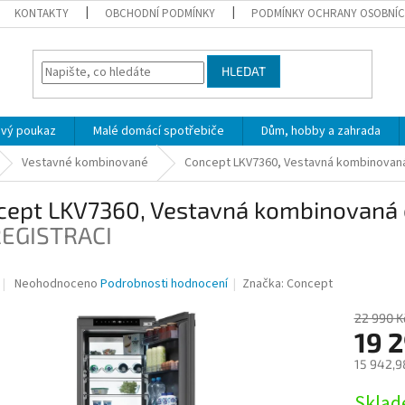
KONTAKTY
OBCHODNÍ PODMÍNKY
PODMÍNKY OCHRANY OSOBNÍC
HLEDAT
ový poukaz
Malé domácí spotřebiče
Dům, hobby a zahrada
Vestavné kombinované
Concept LKV7360, Vestavná kombinovan
cept LKV7360, Vestavná kombinovaná 
REGISTRACI
Průměrné
Neohodnoceno
Podrobnosti hodnocení
Značka:
Concept
hodnocení
produktu
22 990 K
je
19 
0,0
15 942,9
z
5
Měrná
Skla
hvězdiček.