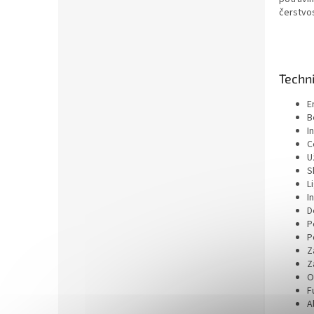
čerstvos
Techn
E
B
I
C
U
S
L
I
D
P
P
Z
Z
O
F
A