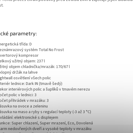
t.
ické parametry:
nergetická třída: D
eznámrazový systém Total No Frost
nvertorový kompresor
elkový užitný objem: 237 l
žitný objem chladnička/mrazák: 170/67 l
klopný držák na lahve
ightwall osvětlení všech polic
nteriér lednice: Dark IN (tmavě šedý)
ekor interiérových polic a šuplíků v tmavém nerezu
očet polic v lednici: 3
očet přihrádek v mrazáku: 3
ásuvka na ovoce a zeleninu
ásuvka na maso a ryby s regulací teploty (-3 až 3 °C)
vládání: elektronické s displejem
unkce: Super chlazení, Super mrazení, Eco, Dovolená
larm nedovřených dveří a vysoké teploty v mrazáku