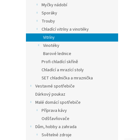
n
Myčky nádobí
e
Sporáky
l
Trouby
Chladící vitríny a vinotéky
Vitríny
Vinotéky
Barové lednice
Profi chladící skříně
Chladící a mrazící stoly
SET chladnička a mraznička
Vestavné spotřebiče
Dárkový poukaz
Malé domácí spotřebiče
Příprava kávy
Odšťavňovače
Dům, hobby a zahrada
Světelné zdroje