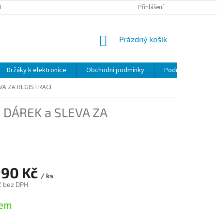
H ÚDAJŮ
Přihlášení
NÁKUPNÍ
Prázdný košík
KOŠÍK
Držáky k elektronice
Obchodní podmínky
Podmínky ochrany
EVA ZA REGISTRACI
 DÁREK a SLEVA ZA
990 Kč
/ ks
č bez DPH
dem