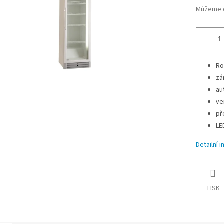
Můžeme d
Ro
zá
au
ve
př
LE
Detailní 
TISK