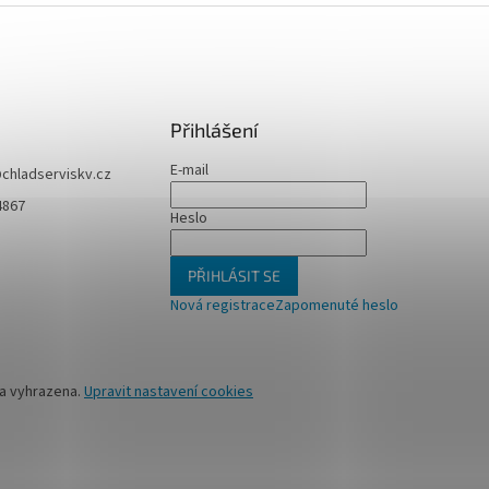
Přihlášení
E-mail
@
chladserviskv.cz
4867
Heslo
PŘIHLÁSIT SE
Nová registrace
Zapomenuté heslo
va vyhrazena.
Upravit nastavení cookies