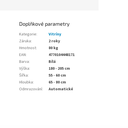
Doplňkové parametry
Kategorie
:
Vitríny
Záruka
:
2 roky
Hmotnost
:
80 kg
EAN
:
4770104448171
Barva
:
Bílá
Výška
:
180 - 205 cm
Šířka
:
55 - 60 cm
Hloubka
:
65 - 80 cm
Odmrazování
:
Automatické