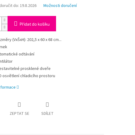
oručit do:
19.8.2026
Možnosti doručení
Přidat do košíku
změry (VxŠxH): 202,5 x 60 x 68 cm...
mek
tomatické odtávání
ntilátor
estavitelné prosklené dveře
D osvětlení chladicího prostoru
informace
ZEPTAT SE
SDÍLET