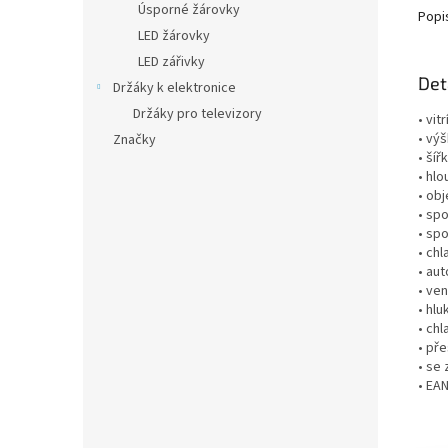
Úsporné žárovky
Popi
LED žárovky
LED zářivky
Det
Držáky k elektronice
Držáky pro televizory
• vitr
• vý
Značky
• šíř
• hl
• obj
• sp
• sp
• chl
• au
• ven
• hlu
• ch
• př
• se
• EA