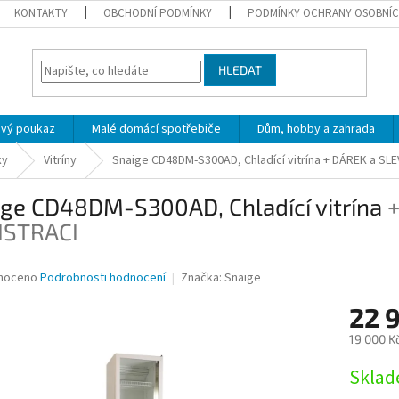
KONTAKTY
OBCHODNÍ PODMÍNKY
PODMÍNKY OCHRANY OSOBNÍC
HLEDAT
ový poukaz
Malé domácí spotřebiče
Dům, hobby a zahrada
ky
Vitríny
Snaige CD48DM-S300AD, Chladící vitrína
+ DÁREK a SL
ige CD48DM-S300AD, Chladící vitrína
+
ISTRACI
né
noceno
Podrobnosti hodnocení
Značka:
Snaige
ní
22 
u
19 000 K
Měrná
Skla
cena:
ek.