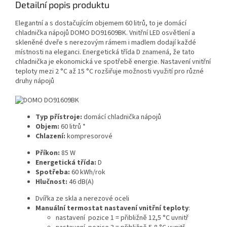
Detailní popis produktu
Elegantní a s dostačujícím objemem 60 litrů, to je domácí
chladnička nápojů DOMO DO91609BK. Vnitřní LED osvětlení a
skleněné dveře s nerezovým rámem i madlem dodají každé
místnosti na eleganci. Energetická třída D znamená, že tato
chladnička je ekonomická ve spotřebě energie. Nastavení vnitřní
teploty mezi 2 °C až 15 °C rozšiřuje možnosti využití pro různé
druhy nápojů
Typ přístroje:
domácí chladnička nápojů
Objem:
60 litrů *
Chlazení:
kompresorové
Příkon:
85 W
Energetická třída:
D
Spotřeba:
60 kWh/rok
Hlučnost:
46 dB(A)
Dvířka ze skla a nerezové oceli
Manuální termostat nastavení vnitřní teploty
:
nastavení pozice 1 = přibližně 12,5 °C uvnitř