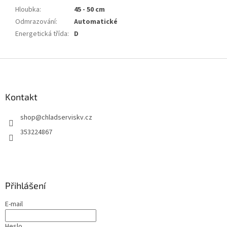
Hloubka
:
45 - 50 cm
Odmrazování
:
Automatické
Energetická třída
:
D
Z
á
p
a
Kontakt
t
shop
@
chladserviskv.cz
í
353224867
Přihlášení
E-mail
Heslo