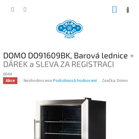
Přejít
NÁKUP
na
obsah
KOŠÍK
DOMO DO91609BK, Barová lednice
+
DÁREK a SLEVA ZA REGISTRACI
6644
Průměrné
Neohodnoceno
Podrobnosti hodnocení
Značka:
Domo
Akce
hodnocení
produktu
je
0,0
z
5
hvězdiček.