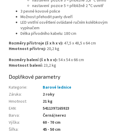
nastavení pozice 3 = přibližně 5,8 °C uvnitř
nastavení pozice 5 = přibližně 2 °C uvnitř
3 pevné kovové police
Možnost přehodit panty dveří
LED vnitřní osvětlení ovládané ručním kolébkovým
vypínačem
Délka přívodního kabelu: 180 cm
Rozměry přístroje (š x h x v):
47,5 x 48,5 x 64 cm
Hmotnost přístroj:
20,2 kg
Rozměry balení (š x h x v):
54 x 54 x 66 cm
Hmotnost balení:
23,2 kg
Doplňkové parametry
Kategorie
:
Barové lednice
Záruka
:
2 roky
Hmotnost
:
21 kg
EAN
:
5411397165923
Barva
:
Černá/nerez
Výška
:
60 - 70 cm
Šířka
:
45 - 50 cm