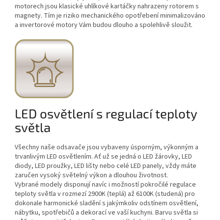
motorech jsou klasické uhlíkové kartáčky nahrazeny rotorem s
magnety. Tím je riziko mechanického opotřebení minimalizováno
a invertorové motory Vám budou dlouho a spolehlivě sloužit.
LED osvětlení s regulací teploty
světla
Všechny naše odsavače jsou vybaveny úsporným, výkonným a
trvanlivým LED osvětlením. Ať už se jedná o LED žárovky, LED
diody, LED proužky, LED lišty nebo celé LED panely, vždy máte
zaručen vysoký světelný výkon a dlouhou životnost.
Vybrané modely disponují navíc i možností pokročilé regulace
teploty světla v rozmezí 2900K (teplá) až 6100K (studená) pro
dokonale harmonické sladění s jakýmkoliv odstínem osvětlení,
nábytku, spotřebičů a dekorací ve vaší kuchyni. Barvu světla si