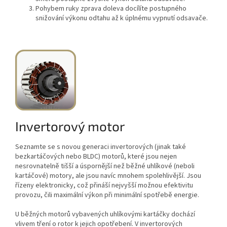
Pohybem ruky zprava doleva docílíte postupného
snižování výkonu odtahu až k úplnému vypnutí odsavače.
Invertorový motor
Seznamte se s novou generaci invertorových (jinak také
bezkartáčových nebo BLDC) motorů, které jsou nejen
nesrovnatelně tišší a úspornější než běžné uhlíkové (neboli
kartáčové) motory, ale jsou navíc mnohem spolehlivější. Jsou
řízeny elektronicky, což přináší nejvyšší možnou efektivitu
provozu, čili maximální výkon při minimální spotřebě energie.
U běžných motorů vybavených uhlíkovými kartáčky dochází
vlivem tření o rotor k jejich opotřebení. V invertorových