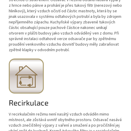
z hrnce nebo pánve a prohání je přes tukový filtr (nerezový nebo
hliníkový), který vzduch očistí od částic mastnoty, která by se
jinak usazovala v systému odtahových potrubí a byla by zdrojem
nepříjemného zápachu. Kuchyňské výpary zbavené tukových
částic obsahující pouze pachové částice nakonec unikají
otvorem v plášti budovy jako vzduch odváděný ven z domu. Při
správné instalaci odtahové verze odsavače par by zpětnému
proudění venkovního vzduchu dovnitř budovy měly zabraňovat
zpětné klapky v odvodním potrubí.
Recirkulace
V recirkulačním režimu není nasátý vzduch odváděn mimo
místnost, ale zůstává uvnitř obytného prostoru. Odsavač nasává
vzduch znečištěný výpary z vaření a smažení a po pročištění jej