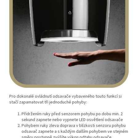
Pro dokonalé ovládnutí odsavače vybaveného touto funkcí si
stačí zapamatovat tři jednoduché pohyby:
Přidržením ruky před senzorem pohybu po dobu min. 2
sekund zapnete nebo vypnete LED osvětlení odsavače
Pohybem ruky zleva doprava v blízkosti senzoru pohybu
odsavač zapnete a s každým dalším pohybem ve stejném
směru postupně zvýšíte výkon odtahu odsavače.