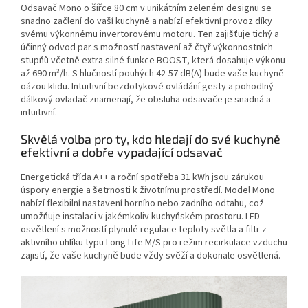
Odsavač Mono o šířce 80 cm v unikátním zeleném designu se
snadno začlení do vaší kuchyně a nabízí efektivní provoz díky
svému výkonnému invertorovému motoru. Ten zajišťuje tichý a
účinný odvod par s možností nastavení až čtyř výkonnostních
stupňů včetně extra silné funkce BOOST, která dosahuje výkonu
až 690 m³/h. S hlučností pouhých 42-57 dB(A) bude vaše kuchyně
oázou klidu. Intuitivní bezdotykové ovládání gesty a pohodlný
dálkový ovladač znamenají, že obsluha odsavače je snadná a
intuitivní.
Skvělá volba pro ty, kdo hledají do své kuchyně
efektivní a dobře vypadající odsavač
Energetická třída A++ a roční spotřeba 31 kWh jsou zárukou
úspory energie a šetrnosti k životnímu prostředí. Model Mono
nabízí flexibilní nastavení horního nebo zadního odtahu, což
umožňuje instalaci v jakémkoliv kuchyňském prostoru. LED
osvětlení s možností plynulé regulace teploty světla a filtr z
aktivního uhlíku typu Long Life M/S pro režim recirkulace vzduchu
zajistí, že vaše kuchyně bude vždy svěží a dokonale osvětlená.