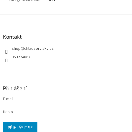
Energetická třída
:
A++
Z
á
p
a
Kontakt
t
shop
@
chladserviskv.cz
í
353224867
Přihlášení
E-mail
Heslo
PŘIHLÁSIT SE