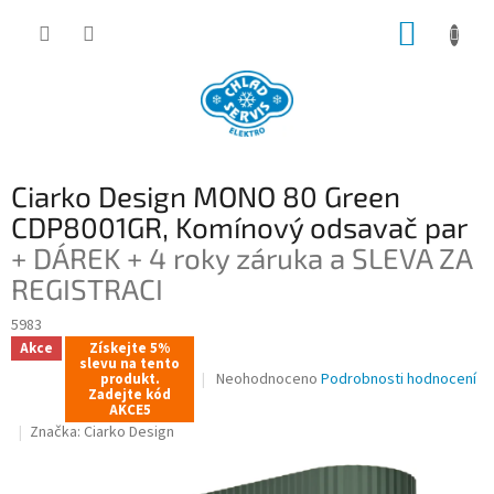
Přejít
NÁKUP
na
obsah
KOŠÍK
Ciarko Design MONO 80 Green
CDP8001GR, Komínový odsavač par
+ DÁREK + 4 roky záruka a SLEVA ZA
REGISTRACI
5983
Akce
Získejte 5%
slevu na tento
Průměrné
Neohodnoceno
Podrobnosti hodnocení
produkt.
Zadejte kód
hodnocení
AKCE5
produktu
Značka:
Ciarko Design
je
0,0
z