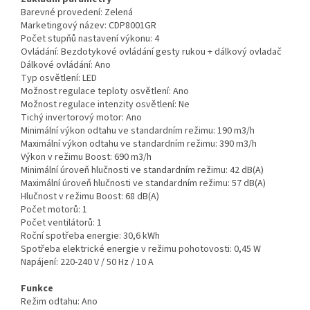
Barevné provedení:
Zelená
Marketingový název:
CDP8001GR
Počet stupňů nastavení výkonu:
4
Ovládání:
Bezdotykové ovládání gesty rukou + dálkový ovladač
Dálkové ovládání:
Ano
Typ osvětlení:
LED
Možnost regulace teploty osvětlení:
Ano
Možnost regulace intenzity osvětlení:
Ne
Tichý invertorový motor:
Ano
Minimální výkon odtahu ve standardním režimu:
190 m3/h
Maximální výkon odtahu ve standardním režimu:
390 m3/h
Výkon v režimu Boost:
690 m3/h
Minimální úroveň hlučnosti ve standardním režimu:
42 dB(A)
Maximální úroveň hlučnosti ve standardním režimu:
57 dB(A)
Hlučnost v režimu Boost:
68 dB(A)
Počet motorů:
1
Počet ventilátorů:
1
Roční spotřeba energie:
30,6 kWh
Spotřeba elektrické energie v režimu pohotovosti:
0,45 W
Napájení:
220-240 V / 50 Hz / 10 A
Funkce
Režim odtahu:
Ano