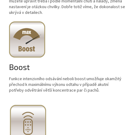
můžete upravit třeba i podle momentální chuti a nálady, změna
nastavení je otázkou chvilky. Dobře totiž víme, že dokonalost se
ukrývá v detailech.
Boost
Funkce intenzivního odsávání neboli boost umožňuje okamžitý
přechod k maximálnímu výkonu odtahu v případě akutní
potřeby odvětrání větší koncentrace par či pachů.