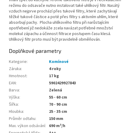
vhání zpět do kuchyně. Kromě tukového filtru je v recirkulačním
režimu do odsavače nutno instalovat také uhlíkový filtr. Nasátý
vzduch nejprve prochází přes tukové filtry, které zachytávají
těžké tukové částice a poté přes filtry s aktivním uhlím, které
absorbují pachy. Plocha uhlíkového filtru při narůstajícím
opotřebení již nedokáže zcela navázat potřebné množství
molekul zápachu a účinnost filtrace postupem času klesá.
Uhlíkový filtr proto musí být pravidelně obměňován.
Doplňkové parametry
Kategorie
:
Komínové
Záruka
:
4 roky
Hmotnost
:
17 kg
EAN
:
5902429927843
Barva
:
Zelená
Výška
:
55 - 60 cm
Šířka
:
70 - 90 cm
Hloubka
:
25 - 35 cm
Průměr odtahu
:
150 mm
Max. výkon odsávání
:
690 m³/h