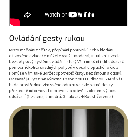
Ovládání gesty rukou
Místo mačkání tlačítek, přepínání posuvníků nebo hledání
dálkového ovladače můžete využít moderní, intuitivní a zcela
bezdotykový systém ovládání, který Vám umožní řídit odsavač
pomocí několika snadných pohybů v dosahu optického čidla.
Pomůže Vám také udržet spotřebič čistý, bez šmouh a otisků.
Odsavač je vybaven výraznou barevnou LED diodou, která Vás
bude prostřednictvím svého odrazu ve skle varné desky
přehledně informovat o provozu a právě zvoleném výkonu
odsávání (1-zelená; 2-modrá; 3-fialová; 4/Boost-červená).