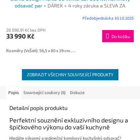
A
odsavač par
+ DÁREK + 4 roky záruka a SLEVA ZA
REGISTRACI
R
Předobjednávka 30.10.2025
M
28 090,91 Kč bez DPH
33 990 Kč
Do košíku
A
Rozměry (VxŠxH): 56,5 x 80 x 29 cm......
ZOBRAZIT VŠECHNY SOUVISEJÍCÍ PRODUKTY
Popis
Související soubory (6)
Diskuze
Detailní popis produktu
Perfektní souznění exkluzivního designu a
špičkového výkonu do vaší kuchyně
Hledáte výkonný a jedinečný komínový kuchyňský odsavač?