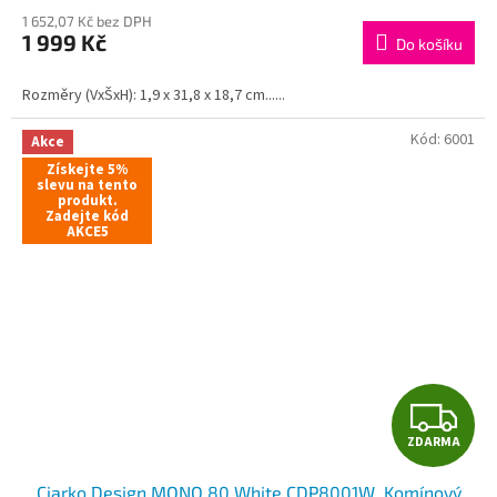
M
1 652,07 Kč bez DPH
1 999 Kč
Do košíku
A
Rozměry (VxŠxH): 1,9 x 31,8 x 18,7 cm......
Kód:
6001
Akce
Získejte 5%
slevu na tento
produkt.
Zadejte kód
AKCE5
Z
ZDARMA
D
Ciarko Design MONO 80 White CDP8001W, Komínový