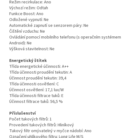
Režim recirkulace:
Ano
Výchozí režim:
Odtah
Funkce Boost:
Ano
Odložené vypnutí:
Ne
Automatické zapnutí se senzorem páry:
Ne
Čištění vzduchu:
Ne
Ovládání pomocí mobilního telefonu (s operačním systémem
Android):
Ne
Výšková stavitelnost:
Ne
Energetický štítek
Třída energetické účinnosti:
A++
Třída účinnosti proudění tekutin:
A
Účinnost proudění tekutin:
39,4
Třída účinnosti osvětlení:
C
Účinnost osvětlení:
17,1 lux/W
Třída účinnosti filtrace tuků:
E
Účinnost filtrace tuků:
56,5 %
Příslušenství
Počet tukových filtrů:
1
Provedení tukových filtrů:
Hliníkový
Tukový filtr omývatelný v myčce nádobí:
Ano
Označení uhlíkového filtru:
Long Life M/S