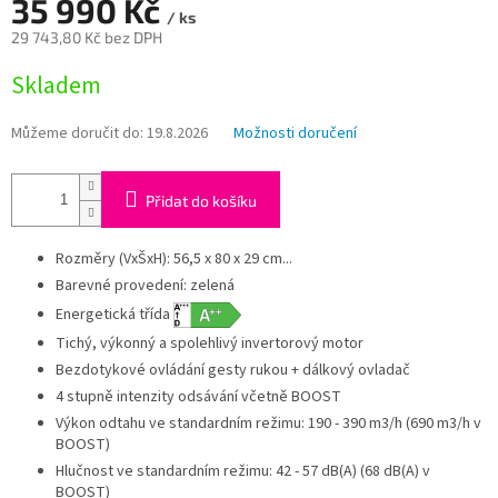
A
35 990 Kč
/ ks
29 743,80 Kč bez DPH
Měrná
Skladem
cena:
Můžeme doručit do:
19.8.2026
Možnosti doručení
Přidat do košíku
Rozměry (VxŠxH): 56,5 x 80 x 29 cm...
Barevné provedení: zelená
Energetická třída
Tichý, výkonný a spolehlivý invertorový motor
Bezdotykové ovládání gesty rukou + dálkový ovladač
4 stupně intenzity odsávání včetně BOOST
Výkon odtahu ve standardním režimu: 190 - 390 m3/h (690 m3/h v
BOOST)
Hlučnost ve standardním režimu: 42 - 57 dB(A) (68 dB(A) v
BOOST)