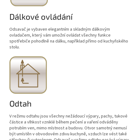
Dálkové ovládání
Odsavač je vybaven elegantním a skladným dálkovým
ovladačem, který vám umožní ovládat všechny funkce
spotřebiče pohodlně na dálku, například přímo od kuchyňského
stolu.
Odtah
V režimu odtahu jsou všechny nežádoucí výpary, pachy, tukové
částice a vlhkost vzniklé během pečení a vaření odváděny
potrubím ven, mimo místnost a budovu. Otvor samotný nemusí
být umístěn v obvodovém zdivu kuchyně, vzduch lze vést také
střechou či suterénem. Odsavač v režimu odtahu nasává výpary