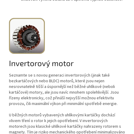
Invertorový motor
Seznamte se s novou generaci invertorových (jinak také
bezkartáčových nebo BLDC) motorů, které jsou nejen
nesrovnatelně tišší a úspornější než běžné uhlíkové (neboli
kartáčové) motory, ale jsou navíc mnohem spolehlivější. Jsou
řízeny elektronicky, což přináší nejvyšší možnou efektivitu
provozu, čili maximální výkon při minimální spotřebě energie.
U běžných motorů vybavených uhlíkovými kartáčky dochází
vlivem tření o rotor k jejich opotřebení. V invertorových
motorech jsou klasické uhlíkové kartáčky nahrazeny rotorem s
magnety. Tím je riziko mechanického opotřebení minimalizováno