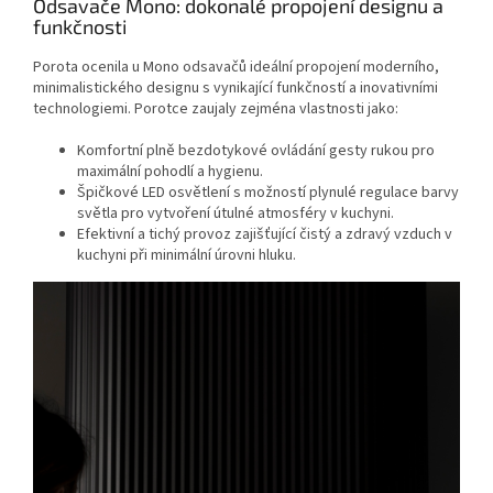
Odsavače Mono: dokonalé propojení designu a
funkčnosti
Porota ocenila u Mono odsavačů ideální propojení moderního,
minimalistického designu s vynikající funkčností a inovativními
technologiemi. Porotce zaujaly zejména vlastnosti jako:
Komfortní plně bezdotykové ovládání gesty rukou pro
maximální pohodlí a hygienu.
Špičkové LED osvětlení s možností plynulé regulace barvy
světla pro vytvoření útulné atmosféry v kuchyni.
Efektivní a tichý provoz zajišťující čistý a zdravý vzduch v
kuchyni při minimální úrovni hluku.