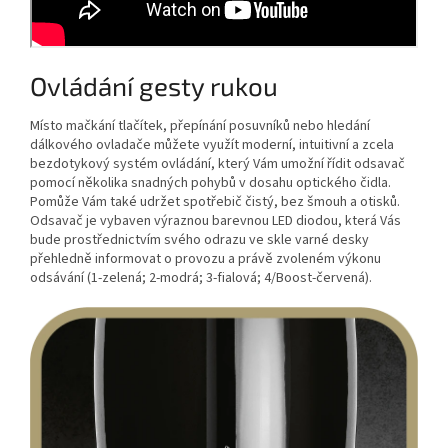
Ovládání gesty rukou
Místo mačkání tlačítek, přepínání posuvníků nebo hledání
dálkového ovladače můžete využít moderní, intuitivní a zcela
bezdotykový systém ovládání, který Vám umožní řídit odsavač
pomocí několika snadných pohybů v dosahu optického čidla.
Pomůže Vám také udržet spotřebič čistý, bez šmouh a otisků.
Odsavač je vybaven výraznou barevnou LED diodou, která Vás
bude prostřednictvím svého odrazu ve skle varné desky
přehledně informovat o provozu a právě zvoleném výkonu
odsávání (1-zelená; 2-modrá; 3-fialová; 4/Boost-červená).