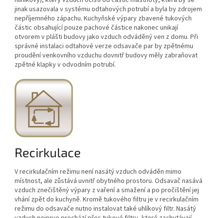
jinak usazovala v systému odtahových potrubí a byla by zdrojem
nepříjemného zápachu. Kuchyňské výpary zbavené tukových
částic obsahující pouze pachové částice nakonec unikají
otvorem v plášti budovy jako vzduch odváděný ven z domu. Při
správné instalaci odtahové verze odsavače par by zpětnému
proudění venkovního vzduchu dovnitř budovy měly zabraňovat
zpětné klapky v odvodním potrubí.
Recirkulace
V recirkulačním režimu není nasátý vzduch odváděn mimo
místnost, ale zůstává uvnitř obytného prostoru. Odsavač nasává
vzduch znečištěný výpary z vaření a smažení a po pročištění jej
vhání zpět do kuchyně. Kromě tukového filtru je v recirkulačním
režimu do odsavače nutno instalovat také uhlíkový filtr. Nasátý