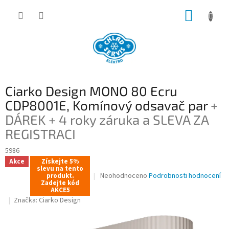
Přejít
NÁKUP
na
obsah
KOŠÍK
Ciarko Design MONO 80 Ecru
CDP8001E, Komínový odsavač par
+
DÁREK + 4 roky záruka a SLEVA ZA
REGISTRACI
5986
Akce
Získejte 5%
slevu na tento
Průměrné
Neohodnoceno
Podrobnosti hodnocení
produkt.
Zadejte kód
hodnocení
AKCE5
produktu
Značka:
Ciarko Design
je
0,0
z