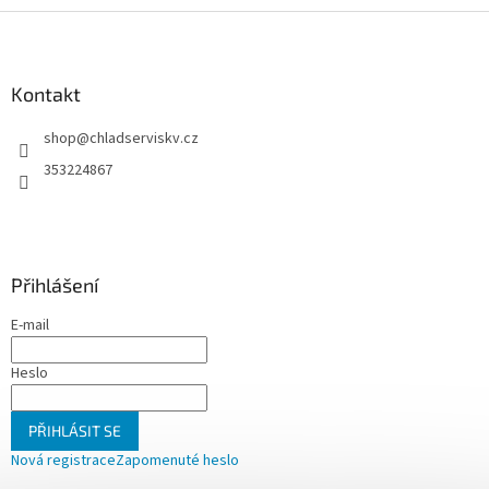
Z
á
p
a
Kontakt
t
shop
@
chladserviskv.cz
í
353224867
Přihlášení
E-mail
Heslo
PŘIHLÁSIT SE
Nová registrace
Zapomenuté heslo