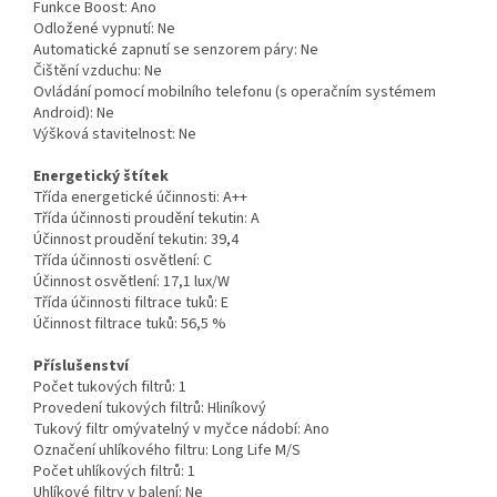
Funkce Boost:
Ano
Odložené vypnutí:
Ne
Automatické zapnutí se senzorem páry:
Ne
Čištění vzduchu:
Ne
Ovládání pomocí mobilního telefonu (s operačním systémem
Android):
Ne
Výšková stavitelnost:
Ne
Energetický štítek
Třída energetické účinnosti:
A++
Třída účinnosti proudění tekutin:
A
Účinnost proudění tekutin:
39,4
Třída účinnosti osvětlení:
C
Účinnost osvětlení:
17,1 lux/W
Třída účinnosti filtrace tuků:
E
Účinnost filtrace tuků:
56,5 %
Příslušenství
Počet tukových filtrů:
1
Provedení tukových filtrů:
Hliníkový
Tukový filtr omývatelný v myčce nádobí:
Ano
Označení uhlíkového filtru:
Long Life M/S
Počet uhlíkových filtrů:
1
Uhlíkové filtry v balení:
Ne