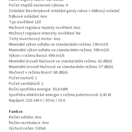
Počet stupňů nastavení výkonu:
4
Ovládání:
Bezdotykové ovládání gesty rukou + dálkový ovladač
Dálkové ovládání:
Ano
Typ osvětlení:
LED
Možnost regulace teploty osvětlení:
Ano
Možnost regulace intenzity osvětlení:
Ne
Tichý invertorový motor:
Ano
Minimální výkon odtahu ve standardním režimu:
190 m3/h
Maximální výkon odtahu ve standardním režimu:
390 m3/h
Výkon v režimu Boost:
690 m3/h
Minimální úroveň hlučnosti ve standardním režimu:
42 dB(A)
Maximální úroveň hlučnosti ve standardním režimu:
57 dB(A)
Hlučnost v režimu Boost:
68 dB(A)
Počet motorů:
1
Počet ventilátorů:
1
Roční spotřeba energie:
30,6 kWh
Spotřeba elektrické energie v režimu pohotovosti:
0,45 W
Napájení:
220-240 V / 50 Hz / 10 A
Funkce
Režim odtahu:
Ano
Režim recirkulace:
Ano
Výchozí režim:
Odtah