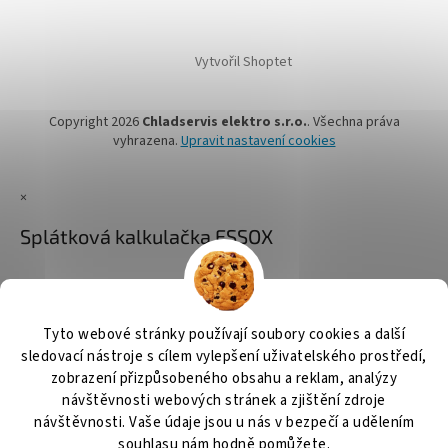
Vytvořil Shoptet
Copyright 2026
Chladservis elektro s.r.o.
. Všechna práva
vyhrazena.
Upravit nastavení cookies
×
Splátková kalkulačka ESSOX
Tyto webové stránky používají soubory cookies a další
sledovací nástroje s cílem vylepšení uživatelského prostředí,
zobrazení přizpůsobeného obsahu a reklam, analýzy
návštěvnosti webových stránek a zjištění zdroje
návštěvnosti. Vaše údaje jsou u nás v bezpečí a udělením
souhlasu nám hodně pomůžete.