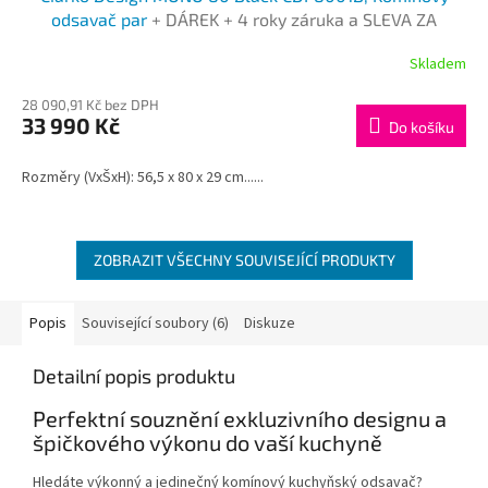
A
odsavač par
+ DÁREK + 4 roky záruka a SLEVA ZA
REGISTRACI
R
Skladem
M
28 090,91 Kč bez DPH
33 990 Kč
Do košíku
A
Rozměry (VxŠxH): 56,5 x 80 x 29 cm......
ZOBRAZIT VŠECHNY SOUVISEJÍCÍ PRODUKTY
Popis
Související soubory (6)
Diskuze
Detailní popis produktu
Perfektní souznění exkluzivního designu a
špičkového výkonu do vaší kuchyně
Hledáte výkonný a jedinečný komínový kuchyňský odsavač?