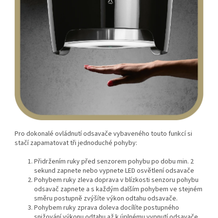
Pro dokonalé ovládnutí odsavače vybaveného touto funkcí si
stačí zapamatovat tři jednoduché pohyby:
Přidržením ruky před senzorem pohybu po dobu min. 2
sekund zapnete nebo vypnete LED osvětlení odsavače
Pohybem ruky zleva doprava v blízkosti senzoru pohybu
odsavač zapnete a s každým dalším pohybem ve stejném
směru postupně zvýšíte výkon odtahu odsavače.
Pohybem ruky zprava doleva docílíte postupného
snižování výkonu odtahu až k úplnému vypnutí odsavače.