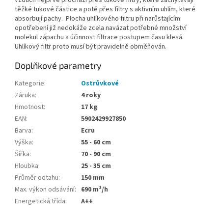
vzduch nejprve prochází přes tukové filtry, které zachytávají
těžké tukové částice a poté přes filtry s aktivním uhlím, které
absorbují pachy. Plocha uhlíkového filtru při narůstajícím
opotřebení již nedokáže zcela navázat potřebné množství
molekul zápachu a účinnost filtrace postupem času klesá.
Uhlíkový filtr proto musí být pravidelně obměňován.
Doplňkové parametry
Kategorie
:
Ostrůvkové
Záruka
:
4 roky
Hmotnost
:
17 kg
EAN
:
5902429927850
Barva
:
Ecru
Výška
:
55 - 60 cm
Šířka
:
70 - 90 cm
Hloubka
:
25 - 35 cm
Průměr odtahu
:
150 mm
Max. výkon odsávání
:
690 m³/h
Energetická třída
:
A++