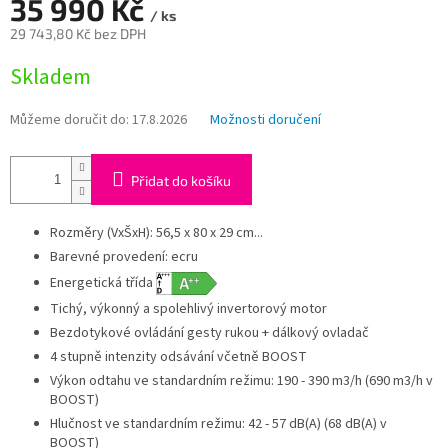
A
35 990 Kč
/ ks
29 743,80 Kč bez DPH
Měrná
Skladem
cena:
Můžeme doručit do:
17.8.2026
Možnosti doručení
Přidat do košíku
Rozměry (VxŠxH): 56,5 x 80 x 29 cm...
Barevné provedení: ecru
Energetická třída
Tichý, výkonný a spolehlivý invertorový motor
Bezdotykové ovládání gesty rukou + dálkový ovladač
4 stupně intenzity odsávání včetně BOOST
Výkon odtahu ve standardním režimu: 190 - 390 m3/h (690 m3/h v
BOOST)
Hlučnost ve standardním režimu: 42 - 57 dB(A) (68 dB(A) v
BOOST)