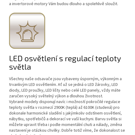
a invertorové motory Vám budou dlouho a spolehlivě sloužit.
LED osvětlení s regulací teploty
světla
Všechny naše odsavače jsou vybaveny úsporným, výkonným a
trvanlivým LED osvětlením. Ať už se jedná o LED žárovky, LED
diody, LED proužky, LED lišty nebo celé LED panely, vždy máte
zaručen vysoký světelný výkon a dlouhou životnost.
Vybrané modely disponují navíc i možností pokročilé regulace
teploty světla v rozmezí 2900K (teplá) až 6100K (studená) pro
dokonale harmonické sladění s jakýmkoliv odstínem osvětlení,
nábytku, spotřebičů a dekorací ve vaší kuchyni. Barvu světla si
můžete upravit třeba i podle momentální chuti a nálady, změna
nastavení je otázkou chvilky. Dobře totiž víme, že dokonalost se