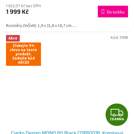
M
1 652,07 Kč bez DPH
1 999 Kč
Do košíku
A
Rozměry (VxŠxH): 1,9 x 31,8 x 18,7 cm......
Kód:
5998
Akce
Získejte 5%
slevu na tento
produkt.
Zadejte kód
AKCE5
Z
ZDARMA
D
Ciarko Design MONO 80 Black CDP8001B, Komínový