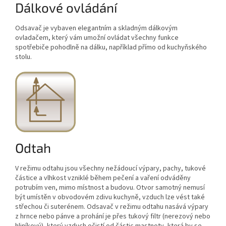
Dálkové ovládání
Odsavač je vybaven elegantním a skladným dálkovým
ovladačem, který vám umožní ovládat všechny funkce
spotřebiče pohodlně na dálku, například přímo od kuchyňského
stolu.
Odtah
V režimu odtahu jsou všechny nežádoucí výpary, pachy, tukové
částice a vlhkost vzniklé během pečení a vaření odváděny
potrubím ven, mimo místnost a budovu. Otvor samotný nemusí
být umístěn v obvodovém zdivu kuchyně, vzduch lze vést také
střechou či suterénem. Odsavač v režimu odtahu nasává výpary
z hrnce nebo pánve a prohání je přes tukový filtr (nerezový nebo
hliníkový), který vzduch očistí od částic mastnoty, která by se