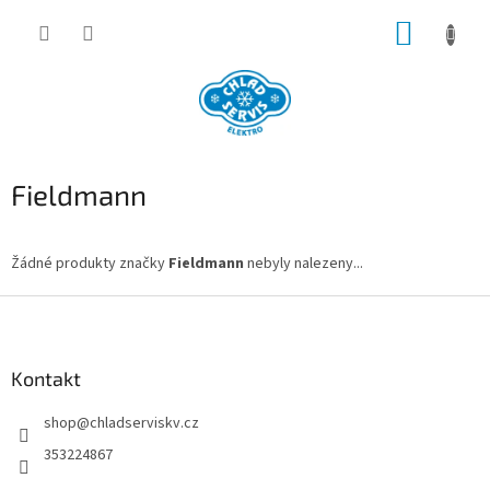
Přejít
NÁKUP
na
obsah
KOŠÍK
Fieldmann
Žádné produkty značky
Fieldmann
nebyly nalezeny...
Z
á
p
a
Kontakt
t
shop
@
chladserviskv.cz
í
353224867