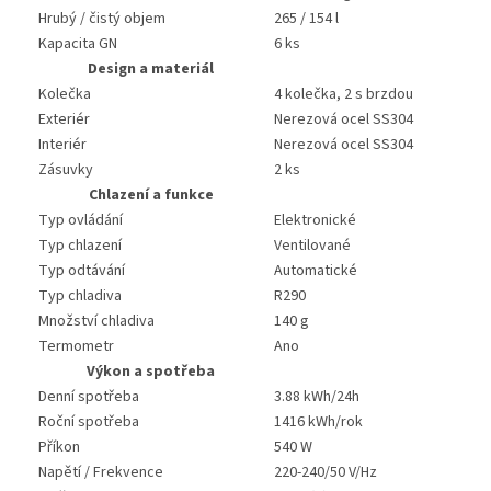
Hrubý / čistý objem
265 / 154 l
Kapacita GN
6 ks
Design a materiál
Kolečka
4 kolečka, 2 s brzdou
Exteriér
Nerezová ocel SS304
Interiér
Nerezová ocel SS304
Zásuvky
2 ks
Chlazení a funkce
Typ ovládání
Elektronické
Typ chlazení
Ventilované
Typ odtávání
Automatické
Typ chladiva
R290
Množství chladiva
140 g
Termometr
Ano
Výkon a spotřeba
Denní spotřeba
3.88 kWh/24h
Roční spotřeba
1416 kWh/rok
Příkon
540 W
Napětí / Frekvence
220-240/50 V/Hz