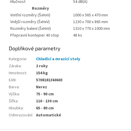
Hlučnost
54 dB(A)
Rozměry
Vnitřní rozměry (ŠxHxV)
1000 x 565 x 470 mm
Vnější rozměry (ŠxHxV)
1230 x 700 x 865 mm
Rozměry balení (ŠxHxV)
1310 x 770 x 1000 mm
Přepravní kontejner 40 stop
48 ks
Doplňkové parametry
Kategorie
:
Chladící a mrazící stoly
Záruka
:
2 roky
Hmotnost
:
154 kg
EAN
:
5708181360603
Barva
:
Nerez
Výška
:
75 - 90 cm
Šířka
:
110 - 130 cm
Hloubka
:
65 - 80 cm
Odmrazování
:
Automatické