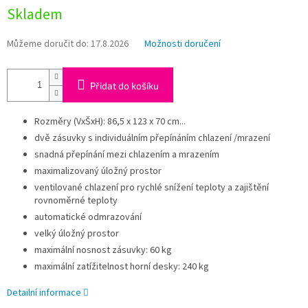
Měrná
Skladem
cena:
Můžeme doručit do:
17.8.2026
Možnosti doručení
Přidat do košíku
Rozměry (VxŠxH): 86,5 x 123 x 70 cm...
dvě zásuvky s individuálním přepínáním chlazení /mrazení
snadná přepínání mezi chlazením a mrazením
maximalizovaný úložný prostor
ventilované chlazení pro rychlé snížení teploty a zajištění
rovnoměrné teploty
automatické odmrazování
velký úložný prostor
maximální nosnost zásuvky: 60 kg
maximální zatížitelnost horní desky: 240 kg
Detailní informace