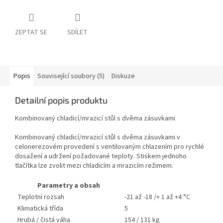
ZEPTAT SE
SDÍLET
Popis
Související soubory (5)
Diskuze
Detailní popis produktu
Kombinovaný chladicí/mrazicí stůl s dvěma zásuvkami
Kombinovaný chladicí/mrazicí stůl s dvěma zásuvkami v
celonerezovém provedení s ventilovaným chlazením pro rychlé
dosažení a udržení požadované teploty. Stiskem jednoho
tlačítka lze zvolit mezi chladicím a mrazicím režimem.
Parametry a obsah
Teplotní rozsah
-21 až -18 /+ 1 až +4 °C
Klimatická třída
5
Hrubá / čistá váha
154 / 131 kg