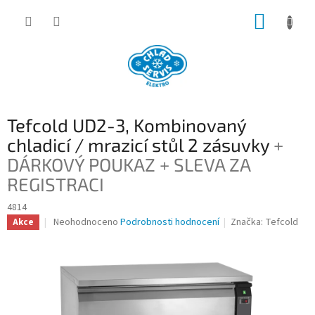
Přejít
NÁKUP
na
obsah
KOŠÍK
Tefcold UD2-3, Kombinovaný
chladicí / mrazicí stůl 2 zásuvky
+
DÁRKOVÝ POUKAZ + SLEVA ZA
REGISTRACI
4814
Průměrné
Neohodnoceno
Podrobnosti hodnocení
Značka:
Tefcold
Akce
hodnocení
produktu
je
0,0
z
5
hvězdiček.