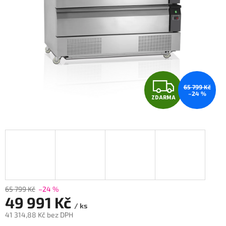
Z
65 799 Kč
–24 %
ZDARMA
D
A
R
M
A
65 799 Kč
–24 %
49 991 Kč
/ ks
41 314,88 Kč bez DPH