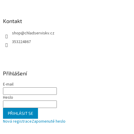
Z
á
p
a
Kontakt
t
shop
@
chladserviskv.cz
í
353224867
Přihlášení
E-mail
Heslo
PŘIHLÁSIT SE
Nová registrace
Zapomenuté heslo