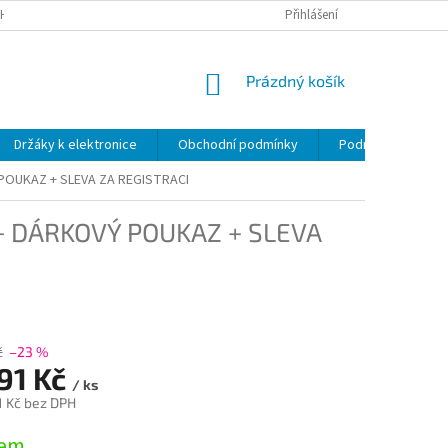
H ÚDAJŮ
Přihlášení
NÁKUPNÍ
Prázdný košík
KOŠÍK
Držáky k elektronice
Obchodní podmínky
Podmínky ochrany
POUKAZ + SLEVA ZA REGISTRACI
+ DÁRKOVÝ POUKAZ + SLEVA
č
–23 %
791 Kč
/ ks
1 Kč bez DPH
dem