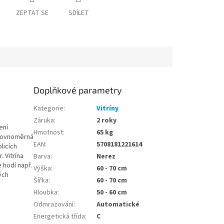
ZEPTAT SE
SDÍLET
Doplňkové parametry
Kategorie
:
Vitríny
Záruka
:
2 roky
ení
Hmotnost
:
65 kg
 rovnoměrná
EAN
:
5708181221614
licích
. Vitrína
Barva
:
Nerez
hodí např.
Výška
:
60 - 70 cm
ých
Šířka
:
60 - 70 cm
Hloubka
:
50 - 60 cm
Odmrazování
:
Automatické
Energetická třída
:
C