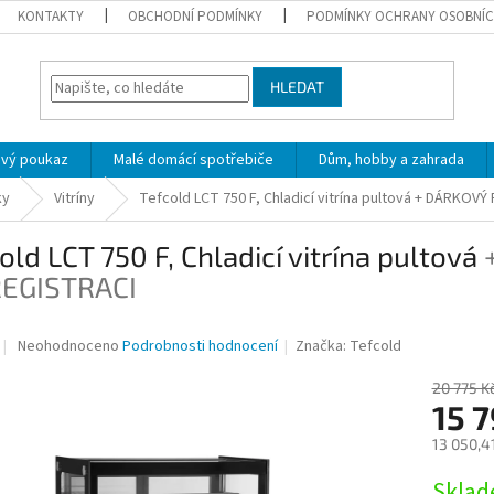
KONTAKTY
OBCHODNÍ PODMÍNKY
PODMÍNKY OCHRANY OSOBNÍC
HLEDAT
ový poukaz
Malé domácí spotřebiče
Dům, hobby a zahrada
ky
Vitríny
Tefcold LCT 750 F, Chladicí vitrína pultová
+ DÁRKOVÝ 
old LCT 750 F, Chladicí vitrína pultová
REGISTRACI
Průměrné
Neohodnoceno
Podrobnosti hodnocení
Značka:
Tefcold
hodnocení
produktu
20 775 K
je
15 
0,0
13 050,4
z
5
Měrná
Skla
hvězdiček.