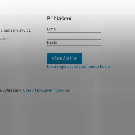
Přihlášení
E-mail
@
chladserviskv.cz
4867
Heslo
PŘIHLÁSIT SE
Nová registrace
Zapomenuté heslo
va vyhrazena.
Upravit nastavení cookies