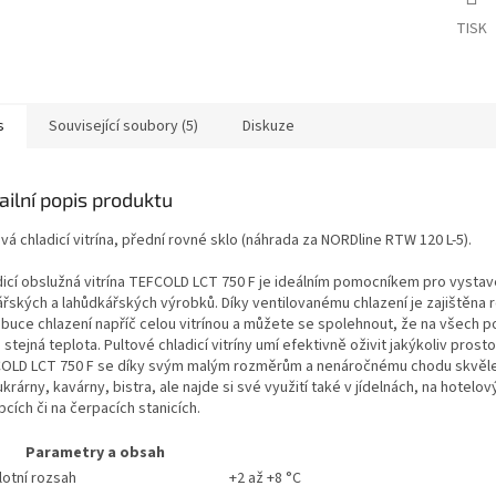
A
TISK
s
Související soubory (5)
Diskuze
ailní popis produktu
vá chladicí vitrína, přední rovné sklo (náhrada za NORDline RTW 120 L-5).
dicí obslužná vitrína TEFCOLD LCT 750 F je ideálním pomocníkem pro vystav
ářských a lahůdkářských výrobků. Díky ventilovanému chlazení je zajištěna
ibuce chlazení napříč celou vitrínou a můžete se spolehnout, že na všech po
stejná teplota. Pultové chladicí vitríny umí efektivně oživit jakýkoliv prostor
OLD LCT 750 F se díky svým malým rozměrům a nenáročnému chodu skvěle 
krárny, kavárny, bistra, ale najde si své využití také v jídelnách, na hotelov
cích či na čerpacích stanicích.
Parametry a obsah
lotní rozsah
+2 až +8 °C