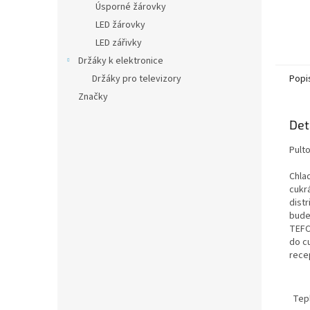
Úsporné žárovky
LED žárovky
LED zářivky
Držáky k elektronice
Držáky pro televizory
Popi
Značky
Det
Pulto
Chla
cukr
distr
bude 
TEFC
do cu
recep
Tep