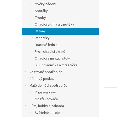
n
Myčky nádobí
e
Sporáky
l
Trouby
Chladící vitríny a vinotéky
Vitríny
Vinotéky
Barové lednice
Profi chladící skříně
Chladící a mrazící stoly
SET chladnička a mraznička
Vestavné spotřebiče
Dárkový poukaz
Malé domácí spotřebiče
Příprava kávy
Odšťavňovače
Dům, hobby a zahrada
Světelné zdroje