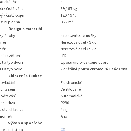
atická třída
3
á / čistá váha
89 / 65 kg
ý / čistý objem
120 / 67 l
avní plocha
0.72 m²
Design a materiál
ky / nohy
4 nastavitelné nožky
riér
Nerezová ocel / Sklo
riér
Nerezová ocel / Sklo
řní osvětlení
LED
t a typ dveří
2 posuvné prosklené dveře
t a typ polic
2 drátěné police chromové + základna
Chlazení a funkce
 ovládání
Elektronické
 chlazení
Ventilované
 odtávání
Automatické
 chladiva
R290
ství chladiva
45 g
mometr
Ano
Výkon a spotřeba
getická třída