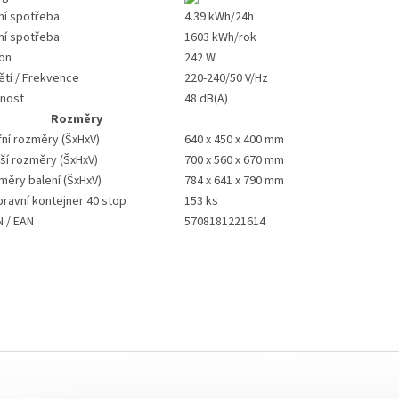
ní spotřeba
4.39 kWh/24h
ní spotřeba
1603 kWh/rok
kon
242 W
ětí / Frekvence
220-240/50 V/Hz
čnost
48 dB(A)
Rozměry
řní rozměry (ŠxHxV)
640 x 450 x 400 mm
ší rozměry (ŠxHxV)
700 x 560 x 670 mm
měry balení (ŠxHxV)
784 x 641 x 790 mm
ravní kontejner 40 stop
153 ks
N / EAN
5708181221614