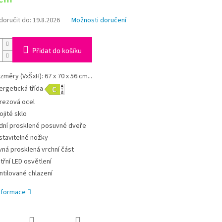
oručit do:
19.8.2026
Možnosti doručení
Přidat do košíku
změry (VxŠxH): 67 x 70 x 56 cm...
ergetická třída
rezová ocel
ojité sklo
dní prosklené posuvné dveře
stavitelné nožky
vná prosklená vrchní část
itřní LED osvětlení
ntilované chlazení
informace