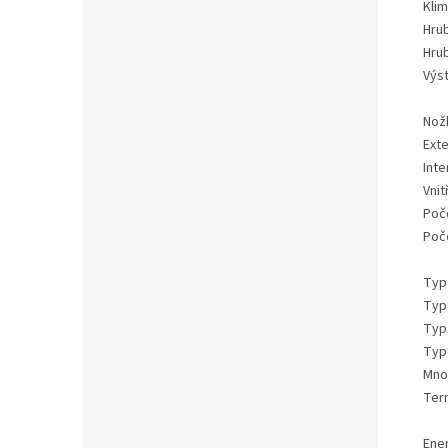
Klim
Hrub
Hrub
Výst
Nož
Exte
Inte
Vnit
Poče
Poče
Typ
Typ
Typ
Typ
Množ
Ter
Ener