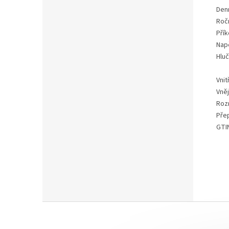
Den
Roč
Pří
Nap
Hlu
Vnit
Vněj
Roz
Přep
GTI
Z
á