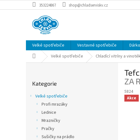
Přejít
353224867
shop@chladserviskv.cz
na
obsah
Velké spotřebiče
Vestavné spotřebiče
Dárk
Domů
Velké spotřebiče
Chladící vitríny a vinoté
P
Tefc
o
Přeskočit
s
ZA 
Kategorie
kategorie
t
5824
r
Velké spotřebiče
Akce
a
Profi mrazáky
n
Lednice
n
í
Mrazničky
p
Pračky
a
Sušičky na prádlo