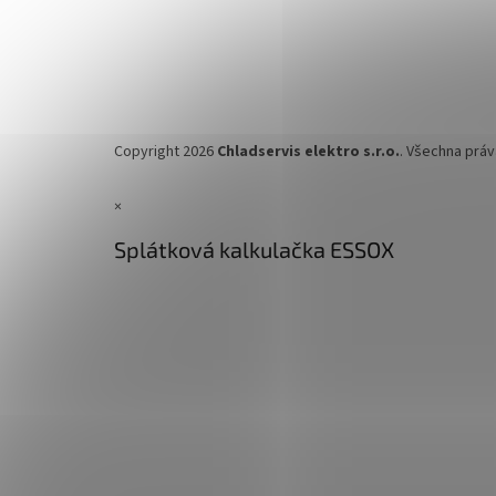
Copyright 2026
Chladservis elektro s.r.o.
. Všechna prá
×
Splátková kalkulačka ESSOX