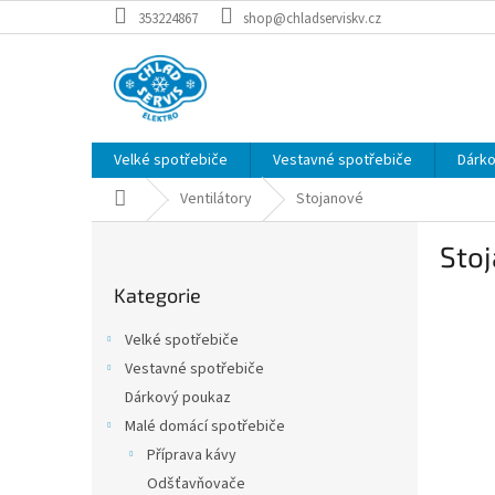
Přejít
353224867
shop@chladserviskv.cz
na
obsah
Velké spotřebiče
Vestavné spotřebiče
Dárk
Domů
Ventilátory
Stojanové
P
Sto
o
Přeskočit
s
Kategorie
kategorie
t
r
Velké spotřebiče
a
Vestavné spotřebiče
n
Dárkový poukaz
n
í
Malé domácí spotřebiče
p
Příprava kávy
a
Odšťavňovače