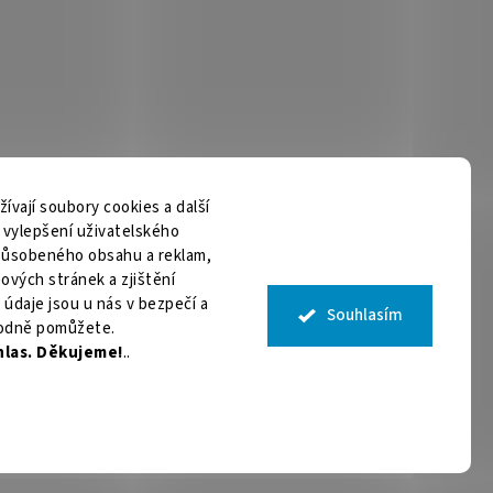
vají soubory cookies a další
m vylepšení uživatelského
způsobeného obsahu a reklam,
ových stránek a zjištění
 údaje jsou u nás v bezpečí a
Souhlasím
odně pomůžete.
hlas. Děkujeme!
..