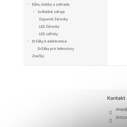
n
Dům, hobby a zahrada
e
Světelné zdroje
l
Úsporné žárovky
LED žárovky
LED zářivky
Držáky k elektronice
Držáky pro televizory
Značky
Z
á
p
a
t
Kontakt
í
shop
35322