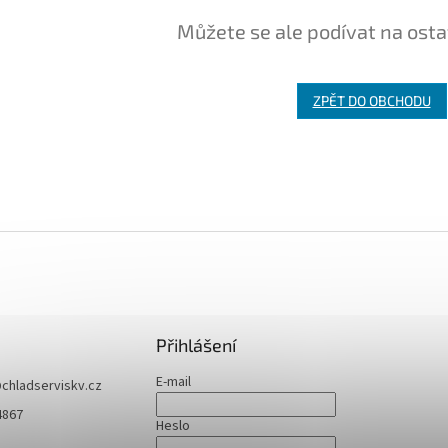
Můžete se ale podívat na osta
ZPĚT DO OBCHODU
Přihlášení
E-mail
@
chladserviskv.cz
4867
Heslo