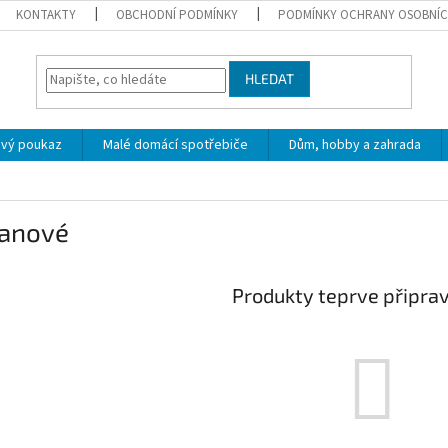
KONTAKTY
OBCHODNÍ PODMÍNKY
PODMÍNKY OCHRANY OSOBNÍC
HLEDAT
ový poukaz
Malé domácí spotřebiče
Dům, hobby a zahrada
janové
Produkty teprve připra