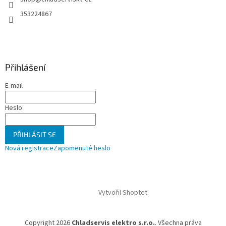
í
353224867
Přihlášení
E-mail
Heslo
PŘIHLÁSIT SE
Nová registrace
Zapomenuté heslo
Vytvořil Shoptet
Copyright 2026
Chladservis elektro s.r.o.
. Všechna práva