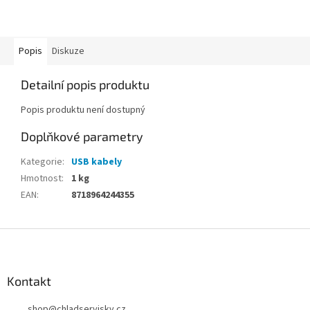
Popis
Diskuze
Detailní popis produktu
Popis produktu není dostupný
Doplňkové parametry
Kategorie
:
USB kabely
Hmotnost
:
1 kg
EAN
:
8718964244355
Z
á
p
a
Kontakt
t
shop
@
chladserviskv.cz