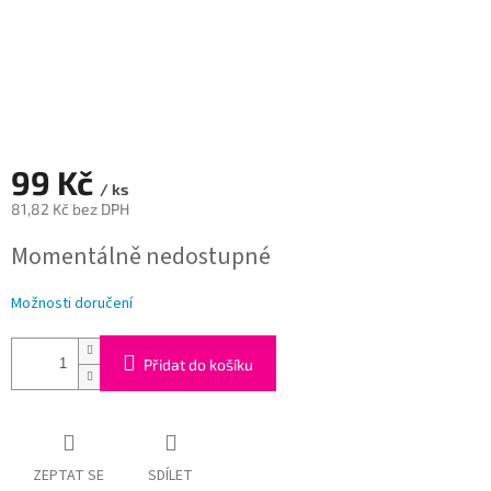
99 Kč
/ ks
81,82 Kč bez DPH
Měrná
Momentálně nedostupné
cena:
Možnosti doručení
Přidat do košíku
ZEPTAT SE
SDÍLET