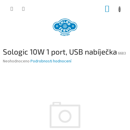
Přejít
NÁKUP
na
obsah
KOŠÍK
Sologic 10W 1 port, USB nabíječka
6683
Průměrné
Neohodnoceno
Podrobnosti hodnocení
hodnocení
produktu
je
0,0
z
5
hvězdiček.