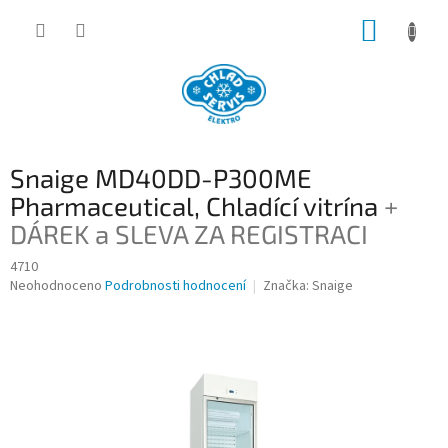
Přejít
NÁKUP
na
obsah
KOŠÍK
Snaige MD40DD-P300ME
Pharmaceutical, Chladící vitrína
+
DÁREK a SLEVA ZA REGISTRACI
4710
Průměrné
Neohodnoceno
Podrobnosti hodnocení
Značka:
Snaige
hodnocení
produktu
je
0,0
z
5
hvězdiček.