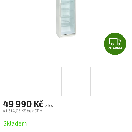
Z
ZDARMA
D
A
R
M
A
49 990 Kč
/ ks
41 314,05 Kč bez DPH
Měrná
Skladem
cena: