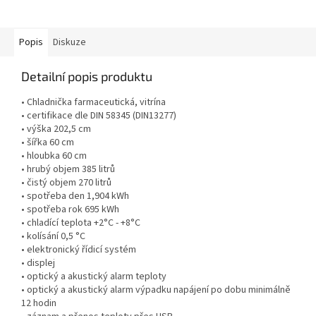
Popis
Diskuze
Detailní popis produktu
• Chladnička farmaceutická, vitrína
• certifikace dle DIN 58345 (DIN13277)
• výška 202,5 cm
• šířka 60 cm
• hloubka 60 cm
• hrubý objem 385 litrů
• čistý objem 270 litrů
• spotřeba den 1,904 kWh
• spotřeba rok 695 kWh
• chladící teplota +2°C - +8°C
• kolísání 0,5 °C
• elektronický řídicí systém
• displej
• optický a akustický alarm teploty
• optický a akustický alarm výpadku napájení po dobu minimálně
12 hodin