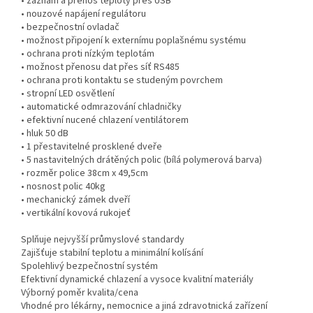
• záznam a přenos teploty přes USB
• nouzové napájení regulátoru
• bezpečnostní ovladač
• možnost připojení k externímu poplašnému systému
• ochrana proti nízkým teplotám
• možnost přenosu dat přes síť RS485
• ochrana proti kontaktu se studeným povrchem
• stropní LED osvětlení
• automatické odmrazování chladničky
• efektivní nucené chlazení ventilátorem
• hluk 50 dB
• 1 přestavitelné prosklené dveře
• 5 nastavitelných drátěných polic (bílá polymerová barva)
• rozměr police 38cm x 49,5cm
• nosnost polic 40kg
• mechanický zámek dveří
• vertikální kovová rukojeť
Splňuje nejvyšší průmyslové standardy
Zajišťuje stabilní teplotu a minimální kolísání
Spolehlivý bezpečnostní systém
Efektivní dynamické chlazení a vysoce kvalitní materiály
Výborný poměr kvalita/cena
Vhodné pro lékárny, nemocnice a jiná zdravotnická zařízení