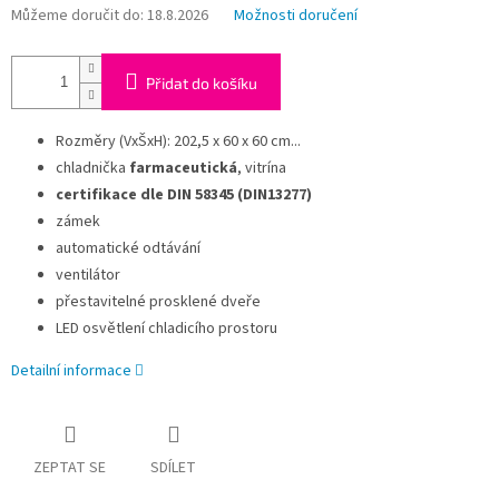
Můžeme doručit do:
18.8.2026
Možnosti doručení
Přidat do košíku
Rozměry (VxŠxH): 202,5 x 60 x 60 cm...
chladnička
farmaceutická
, vitrína
certifikace dle DIN 58345 (DIN13277)
zámek
automatické odtávání
ventilátor
přestavitelné prosklené dveře
LED osvětlení chladicího prostoru
Detailní informace
ZEPTAT SE
SDÍLET