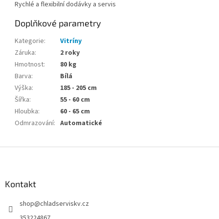
Rychlé a flexibilní dodávky a servis
Doplňkové parametry
Kategorie
:
Vitríny
Záruka
:
2 roky
Hmotnost
:
80 kg
Barva
:
Bílá
Výška
:
185 - 205 cm
Šířka
:
55 - 60 cm
Hloubka
:
60 - 65 cm
Odmrazování
:
Automatické
Z
á
p
a
Kontakt
t
shop
@
chladserviskv.cz
í
353224867