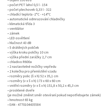
• objem 350 litrů
• počet PET lahví 0,5 l - 154
• počet plechovek 0,33 l - 322
• chladící teplota -2°C - +14°C
• automatické odmrazování chladničky
• klimatická třída 3
• ventilátor
• zámek
• LED osvětlení
• hlučnost 43 dB
• 5 drátěných poliček
• výška kroku poličky 10 cm
• výška přední zarážky 2,7 cm
• chladivo R600a
• 2 nastavitelné nožičky vepředu
• 2 kolečka pro přemístění vzadu
• rozměry polic (š x h) 52 x 35,1 cm
• rozměry (v x š x h) 173 x 60 x 60 cm
• vnitřní rozměry (v x š x h) 151,8 x 50,2 x 45,3 cm
• prosklené dveře
(je možné změnit směr otevíraní pokud nepotřebujete zámek)
• hmotnost 65 kg
• EAN - 4770104435584