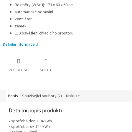
Rozměry (VxŠxH): 173 x 60 x 60 cm...
automatické odtávání
ventilátor
zámek
LED osvětlení chladicího prostoru
Detailní informace
ZEPTAT SE
SDÍLET
Popis
Související soubory (2)
Diskuze
Detailní popis produktu
• spotřeba den 2,04 kWh
• spotřeba rok 744 kWh