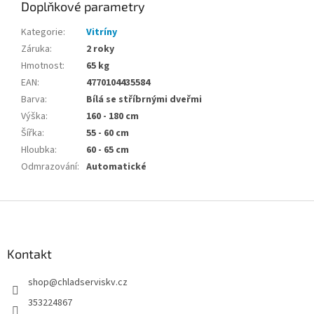
Doplňkové parametry
Kategorie
:
Vitríny
Záruka
:
2 roky
Hmotnost
:
65 kg
EAN
:
4770104435584
Barva
:
Bílá se stříbrnými dveřmi
Výška
:
160 - 180 cm
Šířka
:
55 - 60 cm
Hloubka
:
60 - 65 cm
Odmrazování
:
Automatické
Z
á
p
a
Kontakt
t
shop
@
chladserviskv.cz
í
353224867