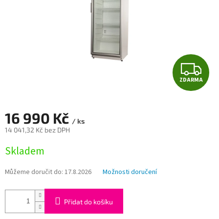
Z
ZDARMA
D
A
16 990 Kč
/ ks
R
14 041,32 Kč bez DPH
Měrná
M
Skladem
cena:
A
Můžeme doručit do:
17.8.2026
Možnosti doručení
Přidat do košíku