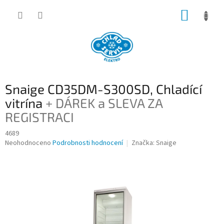
Přejít
NÁKUP
na
obsah
KOŠÍK
Snaige CD35DM-S300SD, Chladící
vitrína
+ DÁREK a SLEVA ZA
REGISTRACI
4689
Průměrné
Neohodnoceno
Podrobnosti hodnocení
Značka:
Snaige
hodnocení
produktu
je
0,0
z
5
hvězdiček.