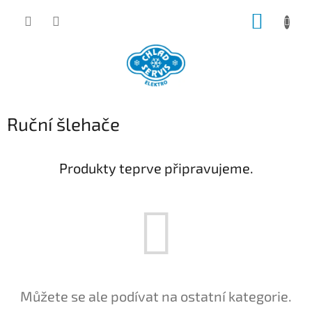
Přejít
NÁKUP
na
obsah
KOŠÍK
Ruční šlehače
Produkty teprve připravujeme.
Můžete se ale podívat na ostatní kategorie.