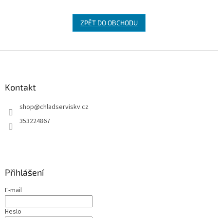
ZPĚT DO OBCHODU
Z
á
p
a
Kontakt
t
shop
@
chladserviskv.cz
í
353224867
Přihlášení
E-mail
Heslo