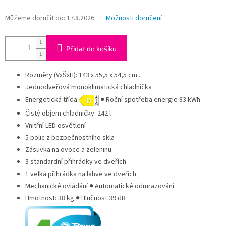
Můžeme doručit do:
17.8.2026
Možnosti doručení
Přidat do košíku
Rozměry (VxŠxH): 143 x 55,5 x 54,5 cm...
Jednodveřová monoklimatická chladnička
Energetická třída
● Roční spotřeba energie 83 kWh
Čistý objem chladničky: 242 l
Vnitřní LED osvětlení
5 polic z bezpečnostního skla
Zásuvka na ovoce a zeleninu
3 standardní přihrádky ve dveřích
1 velká přihrádka na lahve ve dveřích
Mechanické ovládání ● Automatické odmrazování
Hmotnost: 38 kg ● Hlučnost 39 dB