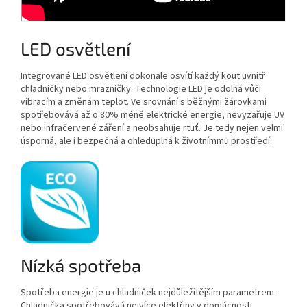
LED osvětlení
Integrované LED osvětlení dokonale osvítí každý kout uvnitř
chladničky nebo mrazničky. Technologie LED je odolná vůči
vibracím a změnám teplot. Ve srovnání s běžnými žárovkami
spotřebovává až o 80% méně elektrické energie, nevyzařuje UV
nebo infračervené záření a neobsahuje rtuť. Je tedy nejen velmi
úsporná, ale i bezpečná a ohleduplná k životnímmu prostředí.
Nízká spotřeba
Spotřeba energie je u chladniček nejdůležitějším parametrem.
Chladnička spotřebovává nejvíce elektřiny v domácnosti,