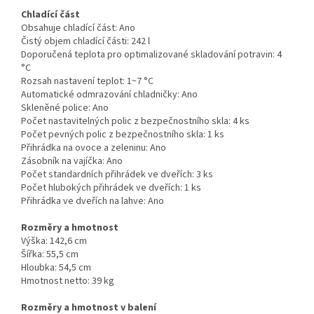
Chladící část
Obsahuje chladící část:
Ano
Čistý objem chladící části:
242 l
Doporučená teplota pro optimalizované skladování potravin:
4
°C
Rozsah nastavení teplot:
1~7 °C
Automatické odmrazování chladničky:
Ano
Skleněné police:
Ano
Počet nastavitelných polic z bezpečnostního skla:
4 ks
Počet pevných polic z bezpečnostního skla:
1 ks
Přihrádka na ovoce a zeleninu:
Ano
Zásobník na vajíčka:
Ano
Počet standardních přihrádek ve dveřích:
3 ks
Počet hlubokých přihrádek ve dveřích:
1 ks
Přihrádka ve dveřích na lahve:
Ano
Rozměry a hmotnost
Výška:
142,6 cm
Šířka:
55,5 cm
Hloubka:
54,5 cm
Hmotnost netto:
39 kg
Rozměry a hmotnost v balení