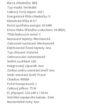
Barva chladničky:
Bílá
Typ madla:
Vertikální
Celkový čistý objem:
242 l
Energetická třída chladničky:
D
Klimatická třída:
N-ST
Roční spotřeba energie:
83 kWh
Emise hluku šířeného vzduchem:
39 dB(A)
Třída hlukových emisí:
C
Nastavení teploty:
Mechanické
Zobrazení nastavení:
Mechanické
Elektronické řízení teploty:
Ano
Typ chlazení:
Statické
Odmrazování:
Automatické
Vnitřní osvětlení:
LED
Integrovaný výparník:
Ano
Změna směru otevírání dveří:
Ano
Směr otevírání dveří:
Pravé
Chladivo:
R600A
Počet kompresorů:
1
Celkový příkon:
75 W
El. připojení:
220-240 V / 50 Hz
Umístění napájecího kabelu :
Dole
Nastavitelné nohy:
Ano