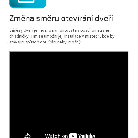
Změna směru otevírání dveří
Závěsy dveří je možno namontovat na opačnou stranu
chladničky. Tím se umožní její instalace v místech, kde by
stávající způsob otevírání nebyl možný