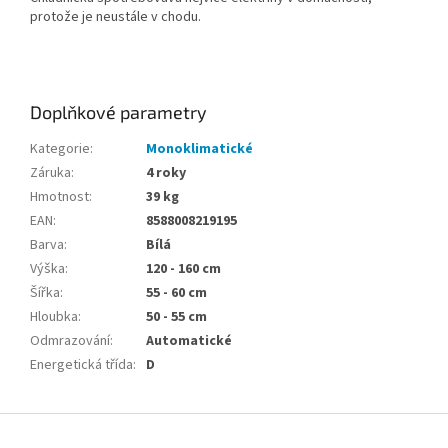
protože je neustále v chodu.
Doplňkové parametry
Kategorie
:
Monoklimatické
Záruka
:
4 roky
Hmotnost
:
39 kg
EAN
:
8588008219195
Barva
:
Bílá
Výška
:
120 - 160 cm
Šířka
:
55 - 60 cm
Hloubka
:
50 - 55 cm
Odmrazování
:
Automatické
Energetická třída
:
D
Z
á