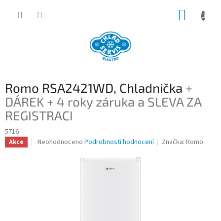
Přejít
NÁKUP
na
obsah
KOŠÍK
Romo RSA2421WD, Chladnička
+
DÁREK + 4 roky záruka a SLEVA ZA
REGISTRACI
5716
Průměrné
Neohodnoceno
Podrobnosti hodnocení
Značka:
Romo
Akce
hodnocení
produktu
je
0,0
z
5
hvězdiček.