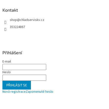
p
a
Kontakt
t
shop
@
chladserviskv.cz
í
353224867
Přihlášení
E-mail
Heslo
PŘIHLÁSIT SE
Nová registrace
Zapomenuté heslo