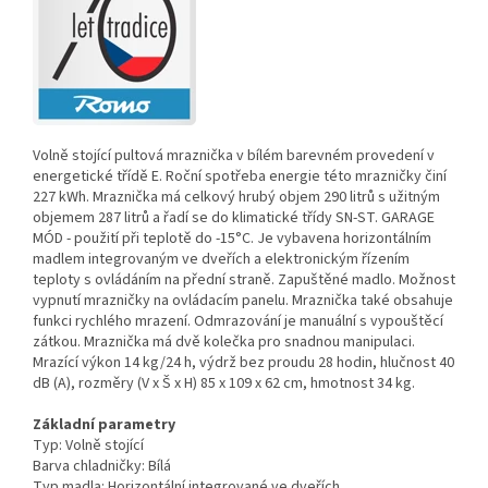
Volně stojící pultová mraznička v bílém barevném provedení v
energetické třídě E. Roční spotřeba energie této mrazničky činí
227 kWh. Mraznička má celkový hrubý objem 290 litrů s užitným
objemem 287 litrů a řadí se do klimatické třídy SN-ST. GARAGE
MÓD - použití při teplotě do -15°C. Je vybavena horizontálním
madlem integrovaným ve dveřích a elektronickým řízením
teploty s ovládáním na přední straně. Zapuštěné madlo. Možnost
vypnutí mrazničky na ovládacím panelu. Mraznička také obsahuje
funkci rychlého mrazení. Odmrazování je manuální s vypouštěcí
zátkou. Mraznička má dvě kolečka pro snadnou manipulaci.
Mrazící výkon 14 kg/24 h, výdrž bez proudu 28 hodin, hlučnost 40
dB (A), rozměry (V x Š x H) 85 x 109 x 62 cm, hmotnost 34 kg.
Základní parametry
Typ:
Volně stojící
Barva chladničky:
Bílá
Typ madla:
Horizontální integrované ve dveřích