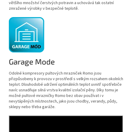
většího množství čerstvých potravin a uchovává tak ostatní
zmražené výrobky v bezpečné teplotě.
Garage Mode
Odolné kompresory pultových mrazniček Romo jsou
přizpůsobeny k provozu v prostředí s velkým rozsahem okolních
teplot. Dlouhodobé udržení optimálních teplot uvnitř spotřebiče
navíc usnadňuje silná vrstva kvalitní izolační pěny. Díky tomu je
možné pultové mrazničky Romo bez obav používat i v
nevytápěných místnostech, jako jsou chodby, verandy, půdy,
sklepy nebo třeba garáže.