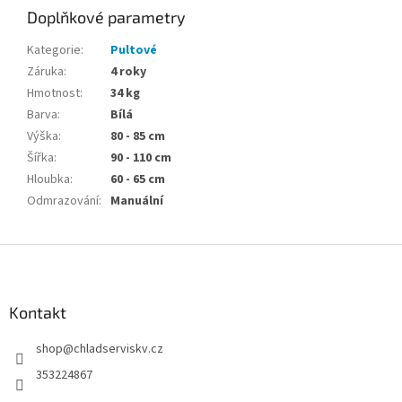
Doplňkové parametry
Kategorie
:
Pultové
Záruka
:
4 roky
Hmotnost
:
34 kg
Barva
:
Bílá
Výška
:
80 - 85 cm
Šířka
:
90 - 110 cm
Hloubka
:
60 - 65 cm
Odmrazování
:
Manuální
Z
á
p
a
Kontakt
t
shop
@
chladserviskv.cz
í
353224867