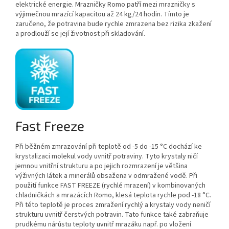
elektrické energie. Mrazničky Romo patří mezi mrazničky s
výjimečnou mrazící kapacitou až 24 kg/24 hodin. Tímto je
zaručeno, že potravina bude rychle zmrazena bez rizika zkažení
a prodlouží se její životnost při skladování.
Fast Freeze
Při běžném zmrazování při teplotě od -5 do -15 °C dochází ke
krystalizaci molekul vody uvnitř potraviny. Tyto krystaly ničí
jemnou vnitřní strukturu a po jejich rozmrazení je většina
výživných látek a minerálů obsažena v odmražené vodě. Při
použití funkce FAST FREEZE (rychlé mrazení) v kombinovaných
chladničkách a mrazácích Romo, klesá teplota rychle pod -18 °C.
Při této teplotě je proces zmražení rychlý a krystaly vody neničí
strukturu uvnitř čerstvých potravin. Tato funkce také zabraňuje
prudkému nárůstu teploty uvnitř mrazáku např. po vložení