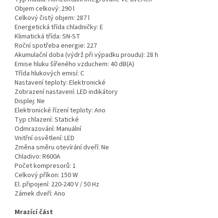
Objem celkový:
290 l
Celkový čistý objem:
287 l
Energetická třída chladničky:
E
Klimatická třída:
SN-ST
Roční spotřeba energie:
227
Akumulační doba (výdrž při výpadku proudu):
28 h
Emise hluku šířeného vzduchem:
40 dB(A)
Třída hlukových emisí:
C
Nastavení teploty:
Elektronické
Zobrazení nastavení:
LED indikátory
Displej:
Ne
Elektronické řízení teploty:
Ano
Typ chlazení:
Statické
Odmrazování:
Manuální
Vnitřní osvětlení:
LED
Změna směru otevírání dveří:
Ne
Chladivo:
R600A
Počet kompresorů:
1
Celkový příkon:
150 W
El. připojení:
220-240 V / 50 Hz
Zámek dveří:
Ano
Mrazící část