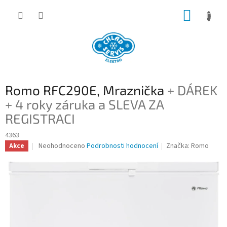
Přejít
NÁKUP
na
obsah
KOŠÍK
Romo RFC290E, Mraznička
+ DÁREK
+ 4 roky záruka a SLEVA ZA
REGISTRACI
4363
Průměrné
Neohodnoceno
Podrobnosti hodnocení
Značka:
Romo
Akce
hodnocení
produktu
je
0,0
z
5
hvězdiček.