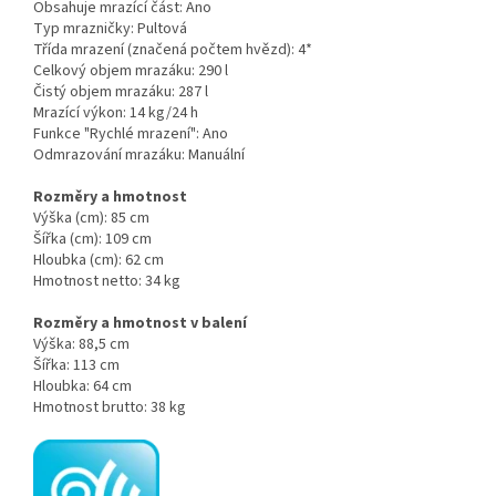
Obsahuje mrazící část:
Ano
Typ mrazničky:
Pultová
Třída mrazení (značená počtem hvězd):
4*
Celkový objem mrazáku:
290 l
Čistý objem mrazáku:
287 l
Mrazící výkon:
14 kg/24 h
Funkce "Rychlé mrazení":
Ano
Odmrazování mrazáku:
Manuální
Rozměry a hmotnost
Výška (cm):
85 cm
Šířka (cm):
109 cm
Hloubka (cm):
62 cm
Hmotnost netto:
34 kg
Rozměry a hmotnost v balení
Výška:
88,5 cm
Šířka:
113 cm
Hloubka:
64 cm
Hmotnost brutto:
38 kg