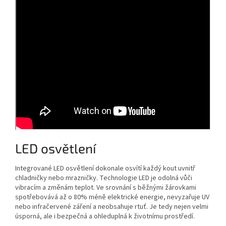
LED osvětlení
Integrované LED osvětlení dokonale osvítí každý kout uvnitř
chladničky nebo mrazničky. Technologie LED je odolná vůči
vibracím a změnám teplot. Ve srovnání s běžnými žárovkami
spotřebovává až o 80% méně elektrické energie, nevyzařuje UV
nebo infračervené záření a neobsahuje rtuť. Je tedy nejen velmi
úsporná, ale i bezpečná a ohleduplná k životnímu prostředí.