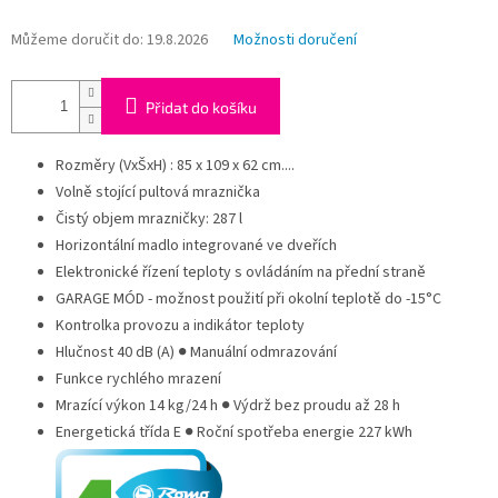
Můžeme doručit do:
19.8.2026
Možnosti doručení
Přidat do košíku
Rozměry (VxŠxH) : 85 x 109 x 62 cm....
Volně stojící pultová mraznička
Čistý objem mrazničky: 287 l
Horizontální madlo integrované ve dveřích
Elektronické řízení teploty s ovládáním na přední straně
GARAGE MÓD - možnost použití při okolní teplotě do -15°C
Kontrolka provozu a indikátor teploty
Hlučnost 40 dB (A) ● Manuální odmrazování
Funkce rychlého mrazení
Mrazící výkon 14 kg/24 h ● Výdrž bez proudu až 28 h
Energetická třída E ● Roční spotřeba energie 227 kWh