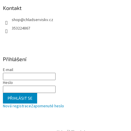
p
a
Kontakt
t
shop
@
chladserviskv.cz
í
353224867
Přihlášení
E-mail
Heslo
PŘIHLÁSIT SE
Nová registrace
Zapomenuté heslo