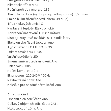
Energetická třída chladničky:
D
Klimatická třída:
N-ST
Roční spotřeba energie:
185
Akumulační doba (výdrž při výpadku proudu):
9,5 h,min
Emise hluku šířeného vzduchem:
39 dB(A)
Třída hlukových emisí:
C
Nastavení teploty:
Elektronické
Zobrazení nastavení:
LED indikátory
Displej:
Dotykové ovládání s LED indikátory
Elektronické řízení teploty:
Ano
Typ chlazení:
TOTAL NO FROST
Odmrazování:
NO FROST
Vnitřní osvětlení:
LED
Změna směru otevírání dveří:
Ano
Chladivo:
R600A
Počet kompresorů:
1
El. připojení:
220-240 V / 50 Hz
Nastavitelné nohy:
Ano
Kolečka pro snadné přemístění:
Ano
Chladící část
Obsahuje chladící část:
Ano
Celkový objem chladící části:
243 l
Nízkoteplotní zóna:
Ano