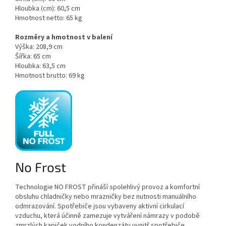
Hloubka (cm):
60,5 cm
Hmotnost netto:
65 kg
Rozměry a hmotnost v balení
Výška:
208,9 cm
Šířka:
65 cm
Hloubka:
63,5 cm
Hmotnost brutto:
69 kg
No Frost
Technologie NO FROST přináší spolehlivý provoz a komfortní
obsluhu chladničky nebo mrazničky bez nutnosti manuálního
odmrazování. Spotřebiče jsou vybaveny aktivní cirkulací
vzduchu, která účinně zamezuje vytváření námrazy v podobě
zmrzlých kapiček vodního kondenzátu uvnitř spotřebiče.