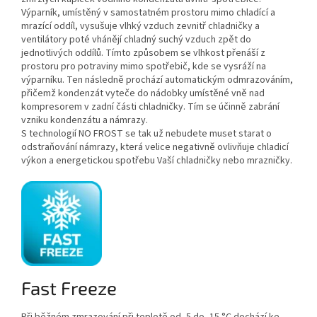
Výparník, umístěný v samostatném prostoru mimo chladící a
mrazící oddíl, vysušuje vlhký vzduch zevnitř chladničky a
ventilátory poté vhánějí chladný suchý vzduch zpět do
jednotlivých oddílů. Tímto způsobem se vlhkost přenáší z
prostoru pro potraviny mimo spotřebič, kde se vysráží na
výparníku. Ten následně prochází automatickým odmrazováním,
přičemž kondenzát vyteče do nádobky umístěné vně nad
kompresorem v zadní části chladničky. Tím se účinně zabrání
vzniku kondenzátu a námrazy.
S technologií NO FROST se tak už nebudete muset starat o
odstraňování námrazy, která velice negativně ovlivňuje chladicí
výkon a energetickou spotřebu Vaší chladničky nebo mrazničky.
Fast Freeze
Při běžném zmrazování při teplotě od -5 do -15 °C dochází ke