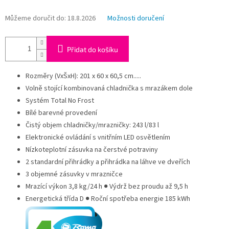
Můžeme doručit do:
18.8.2026
Možnosti doručení
Přidat do košíku
Rozměry (VxŠxH): 201 x 60 x 60,5 cm.....
Volně stojící kombinovaná chladnička s mrazákem dole
Systém Total No Frost
Bílé barevné provedení
Čistý objem chladničky/mrazničky: 243 l/83 l
Elektronické ovládání s vnitřním LED osvětlením
Nízkoteplotní zásuvka na čerstvé potraviny
2 standardní přihrádky a přihrádka na láhve ve dveřích
3 objemné zásuvky v mrazničce
Mrazící výkon 3,8 kg/24 h ● Výdrž bez proudu až 9,5 h
Energetická třída D ● Roční spotřeba energie 185 kWh