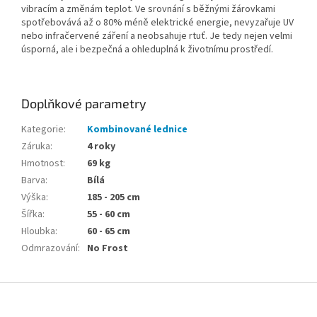
vibracím a změnám teplot. Ve srovnání s běžnými žárovkami
spotřebovává až o 80% méně elektrické energie, nevyzařuje UV
nebo infračervené záření a neobsahuje rtuť. Je tedy nejen velmi
úsporná, ale i bezpečná a ohleduplná k životnímu prostředí.
Doplňkové parametry
Kategorie
:
Kombinované lednice
Záruka
:
4 roky
Hmotnost
:
69 kg
Barva
:
Bílá
Výška
:
185 - 205 cm
Šířka
:
55 - 60 cm
Hloubka
:
60 - 65 cm
Odmrazování
:
No Frost
Z
á