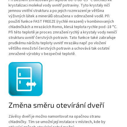
krystalizaci molekul vody uvnitř potraviny. Tyto krystaly ničí
jemnou vnitřní strukturu a po jejich rozmrazení je většina
výživných látek a minerálů obsažena v odmražené vodě. Při
použití funkce FAST FREEZE (rychlé mrazení) v kombinovaných
chladničkách a mrazácích Romo, klesá teplota rychle pod -18 °C.
Při této teplotě je proces zmražení rychlý a krystaly vody neničí
strukturu uvnitř čerstvých potravin. Tato funkce také zabraňuje
prudkému nárůstu teploty uvnitř mrazáku např. po vložení
většího množství čerstvých potravin a uchovává tak ostatní
zmražené výrobky v bezpečné teplotě.
Změna směru otevírání dveří
Závěsy dveří je možno namontovat na opačnou stranu
chladničky. Tím se umožní její instalace v místech, kde by