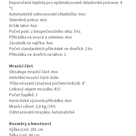
Doporučená teplota pro optimalizované skladování potravin:
4
°C
Automatické odmrazování chladničky:
Ano
Skleněné police:
Ano
Držák lahví:
Ano
Počet polic z bezpečnostního skla:
3 ks
Přihrádka na ovoce a zeleninu:
Ano
Zásobník na vajíčka:
Ano
Počet standardních přihrádek ve dveřích:
2 ks
Přihrádka ve dveřích na lahve:
1
Mrazící část
Obsahuje mrazící část:
Ano
Umístění mrazící části:
Dole
Třída mrazení (značená počtem hvězd):
4*
Celkový objem mrazáku:
83 l
Počet šuplíků:
3
Horní nízká výsuvná přihrádka:
Ano
Mrazící výkon:
3,8 kg/24 h
Odmrazování mrazáku:
Automatické
Rozměry a hmotnost
Výška (cm):
201 cm
Šířka (cm):
60 cm