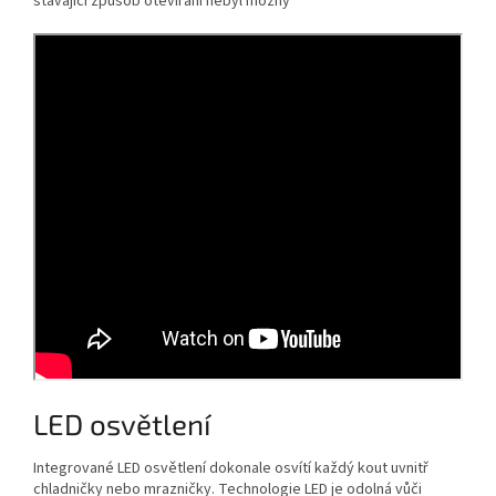
stávající způsob otevírání nebyl možný
LED osvětlení
Integrované LED osvětlení dokonale osvítí každý kout uvnitř
chladničky nebo mrazničky. Technologie LED je odolná vůči