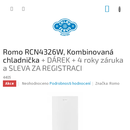
Přejít
NÁKUP
na
obsah
KOŠÍK
Romo RCN4326W, Kombinovaná
chladnička
+ DÁREK + 4 roky záruka
a SLEVA ZA REGISTRACI
4405
Průměrné
Neohodnoceno
Podrobnosti hodnocení
Značka:
Romo
Akce
hodnocení
produktu
je
0,0
z
5
hvězdiček.