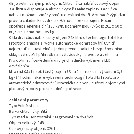
dB je velmi tichým přístrojem. Chladnička nabízí celkový objem
326 litrů a disponuje elektronickým řízením teploty. Lednička
nabízí i možnost změny směru otevírání dveří. V případě výpadku
proudu chladnička vydrží až 9,5 hodin bez napájení. Roční
spotřeba energie činí 185 kWh. Rozměry jsou (VxŠxH): 201 x 60 x
60,5 cm a hmotnost 65 kg.
Chladicí část
nabízí čistý objem 243 litrů s technologií Total No
Frost pro snadné a rychlé automatické odmrazování. Uvnitř
najdete tři nastavitelné a jednu pevnou polici z bezpečnostního
skla, dvě dveřní přihrádky a dvě zásuvky na ovoce a zeleninu.
Pro optimální osvětlení uvnitř je chladnička vybavena LED
osvětlením.
Mrazicí část
nabízí čistý objem 83 litrů s mrazícím výkonem 3,8
kg/24 hodin. Také je vybavena technologií Total No Frost, pro
automatické odmrazování. Mraznička disponuje třemi objemnými
plastovými boxy pro uskladnění potravin.
Základní parametry
Typ:
Volně stojící
Barva chladničky:
Bílá
Typ madla:
Horizontální integrované ve dveřích
Objem celkový:
348 l
Celkový čistý objem:
326 l