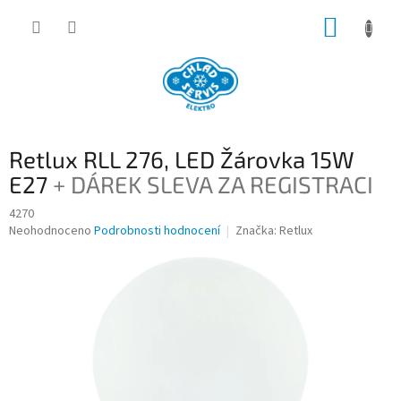
Přejít
NÁKUP
na
obsah
KOŠÍK
Retlux RLL 276, LED Žárovka 15W
E27
+ DÁREK SLEVA ZA REGISTRACI
4270
Průměrné
Neohodnoceno
Podrobnosti hodnocení
Značka:
Retlux
hodnocení
produktu
je
0,0
z
5
hvězdiček.