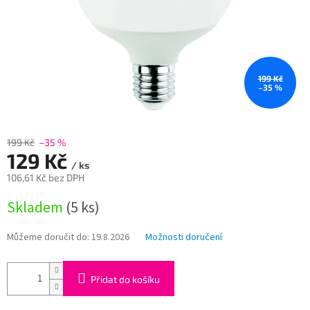
199 Kč
–35 %
199 Kč
–35 %
129 Kč
/ ks
106,61 Kč bez DPH
Měrná
Skladem
(5 ks)
cena:
Můžeme doručit do:
19.8.2026
Možnosti doručení
Přidat do košíku