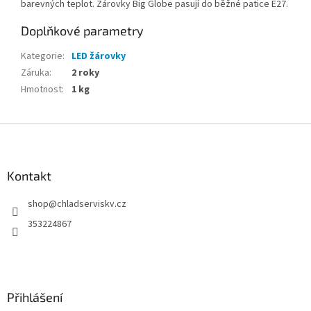
barevných teplot.
Žárovky Big Globe pasují do běžné patice E27.
Doplňkové parametry
Kategorie
:
LED žárovky
Záruka
:
2 roky
Hmotnost
:
1 kg
Z
á
p
a
Kontakt
t
shop
@
chladserviskv.cz
í
353224867
Přihlášení