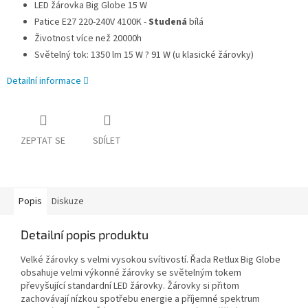
LED žárovka Big Globe 15 W
Patice E27 220-240V 4100K -
Studená
bílá
Životnost více než 20000h
Světelný tok: 1350 lm 15 W ? 91 W (u klasické žárovky)
Detailní informace
ZEPTAT SE
SDÍLET
Popis
Diskuze
Detailní popis produktu
Velké žárovky s velmi vysokou svítivostí.
Řada Retlux Big Globe
obsahuje velmi výkonné žárovky se světelným tokem
převyšující standardní LED žárovky.
Žárovky si přitom
zachovávají nízkou spotřebu energie a příjemné spektrum