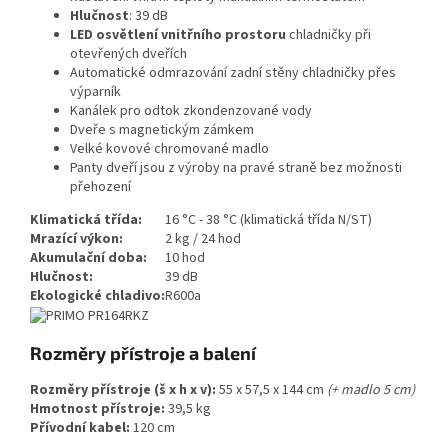
Hlučnost
: 39 dB
LED osvětlení vnitřního prostoru
chladničky při
otevřených dveřích
Automatické odmrazování zadní stěny chladničky přes
výparník
Kanálek pro odtok zkondenzované vody
Dveře s magnetickým zámkem
Velké kovové chromované madlo
Panty dveří jsou z výroby na pravé straně bez možnosti
přehození
Klimatická třída:
16 °C - 38 °C (klimatická třída N/ST)
Mrazící výkon:
2 kg / 24 hod
Akumulační doba:
10 hod
Hlučnost:
39 dB
Ekologické chladivo:
R600a
Rozměry přístroje a balení
Rozměry přístroje (š x h x v):
55 x 57,5 x 144 cm
(+ madlo 5 cm)
Hmotnost přístroje:
39,5 kg
Přívodní kabel:
120 cm