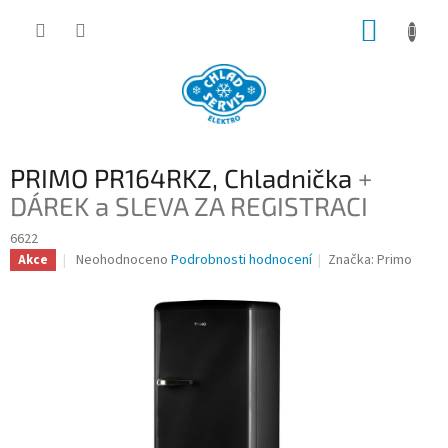
Přejít
NÁKUP
na
obsah
KOŠÍK
PRIMO PR164RKZ, Chladnička
+
DÁREK a SLEVA ZA REGISTRACI
6622
Průměrné
Neohodnoceno
Podrobnosti hodnocení
Značka:
Primo
Akce
hodnocení
produktu
je
0,0
z
5
hvězdiček.