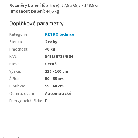
Rozměry balení (š x h x v):
57,5 x 65,5 x 149,5 cm
Hmotnost balení:
44,6 kg
Doplňkové parametry
Kategorie
:
RETRO lednice
Záruka
:
2 roky
Hmotnost
:
40 kg
EAN
:
5411397164384
Barva
:
Černá
Výška
:
120 - 160 cm
Šířka
:
50 - 55 cm
Hloubka
:
55 - 60 cm
Odmrazování
:
Automatické
Energetická třída
:
D
Z
á
p