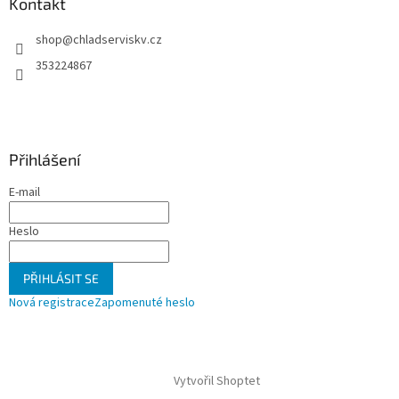
a
Kontakt
t
shop
@
chladserviskv.cz
í
353224867
Přihlášení
E-mail
Heslo
PŘIHLÁSIT SE
Nová registrace
Zapomenuté heslo
Vytvořil Shoptet