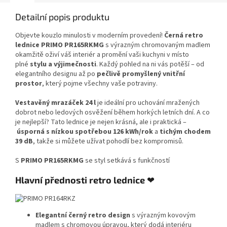
Detailní popis produktu
Objevte kouzlo minulosti v moderním provedení!
Černá retro
lednice PRIMO PR165RKMG
s výrazným chromovaným madlem
okamžitě oživí váš interiér a promění vaši kuchyni v místo
plné
stylu a výjimečnosti
. Každý pohled na ni vás potěší – od
elegantního designu až po
pečlivě promyšlený vnitřní
prostor
, který pojme všechny vaše potraviny.
Vestavěný mrazáček 24 l
je ideální pro uchování mražených
dobrot nebo ledových osvěžení během horkých letních dní. A co
je nejlepší? Tato lednice je nejen krásná, ale i praktická –
úsporná s nízkou spotřebou 126 kWh/rok
a
tichým chodem
39 dB
, takže si můžete užívat pohodlí bez kompromisů.
S
PRIMO PR165RKMG
se styl setkává s funkčností
Hlavní přednosti retro lednice
❤
Elegantní černý retro design
s výrazným kovovým
madlem s chromovou úpravou, který dodá interiéru