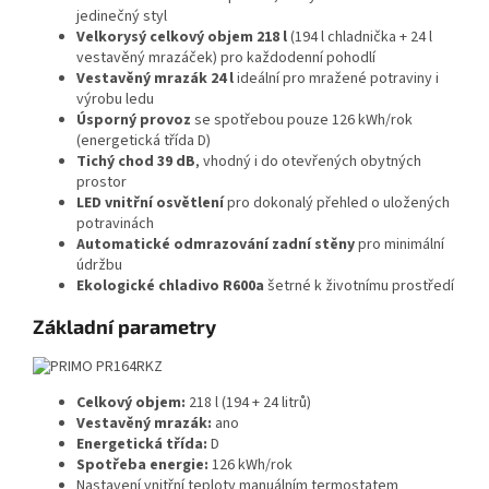
jedinečný styl
Velkorysý celkový objem 218 l
(194 l chladnička + 24 l
vestavěný mrazáček) pro každodenní pohodlí
Vestavěný mrazák 24 l
ideální pro mražené potraviny i
výrobu ledu
Úsporný provoz
se spotřebou pouze 126 kWh/rok
(energetická třída D)
Tichý chod 39 dB
, vhodný i do otevřených obytných
prostor
LED vnitřní osvětlení
pro dokonalý přehled o uložených
potravinách
Automatické odmrazování zadní stěny
pro minimální
údržbu
Ekologické chladivo R600a
šetrné k životnímu prostředí
Základní parametry
Celkový objem:
218 l (194 + 24 litrů)
Vestavěný mrazák:
ano
Energetická třída:
D
Spotřeba energie:
126 kWh/rok
Nastavení vnitřní teploty manuálním termostatem