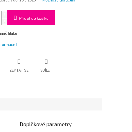
oručit do:
19.8.2026
Možnosti doručení
Přidat do košíku
umič hluku
informace
ZEPTAT SE
SDÍLET
Doplňkové parametry