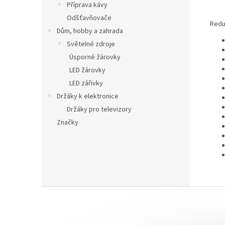
Příprava kávy
Odšťavňovače
Redu
Dům, hobby a zahrada
Světelné zdroje
Úsporné žárovky
LED žárovky
LED zářivky
Držáky k elektronice
Držáky pro televizory
Značky
Z
á
p
a