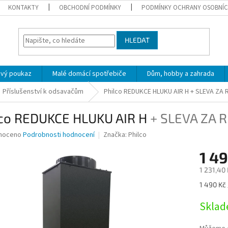
KONTAKTY
OBCHODNÍ PODMÍNKY
PODMÍNKY OCHRANY OSOBNÍC
HLEDAT
ový poukaz
Malé domácí spotřebiče
Dům, hobby a zahrada
Příslušenství k odsavačům
Philco REDUKCE HLUKU AIR H
+ SLEVA ZA 
lco REDUKCE HLUKU AIR H
+ SLEVA ZA 
né
noceno
Podrobnosti hodnocení
Značka:
Philco
ní
1 4
u
1 231,40
Měrná
1 490 Kč 
cena:
ek.
Skla