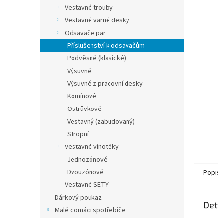
n
Vestavné trouby
e
Vestavné varné desky
l
Odsavače par
Příslušenství k odsavačům
Podvěsné (klasické)
Výsuvné
Výsuvné z pracovní desky
Komínové
Ostrůvkové
Vestavný (zabudovaný)
Stropní
Vestavné vinotéky
Jednozónové
Dvouzónové
Popi
Vestavné SETY
Dárkový poukaz
Det
Malé domácí spotřebiče