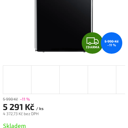
Z
5 990 Kč
–11 %
ZDARMA
D
A
R
M
A
5 990 Kč
–11 %
5 291 Kč
/ ks
4 372,73 Kč bez DPH
Měrná
Skladem
cena: