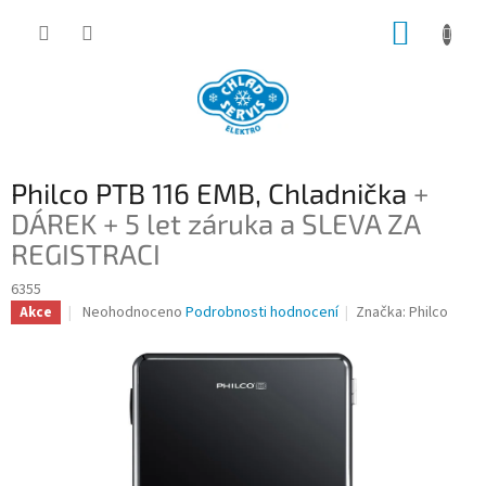
Přejít
NÁKUP
na
obsah
KOŠÍK
Philco PTB 116 EMB, Chladnička
+
DÁREK + 5 let záruka a SLEVA ZA
REGISTRACI
6355
Průměrné
Neohodnoceno
Podrobnosti hodnocení
Značka:
Philco
Akce
hodnocení
produktu
je
0,0
z
5
hvězdiček.