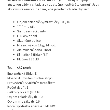
se dveře spolehlivě dovřou samy
! Potraviny a nápoje
zůstanou vždy v chladu a vy zbytečné neplýtváte energií. Jsou
skvělým řešení všude tam, kde je kolem chladničky živo!
Objem chladničky/mrazničky 100/16 l
**** mrazák
Samozavírací panty
LED osvětlení
Skleněné police
Mrazicí výkon 2 kg/24 hod.
Akumulační doba 9 hod
Klimatická třída N/ST
Hlučnost 39 dB
Technický popis
Energetická třída : E
Možnost umístění : Volně stojící
Provedení : S vnitřním mrazákem
Počet dveří : 1
Celkový objem (l) : 116
Objem chladničky (l) : 100
Objem mrazáku (l) : 16
Roční spotřeba energie : 142 kWh