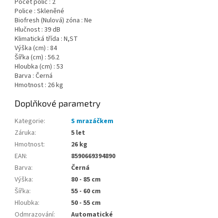
Počet polic : 2
Police : Skleněné
Biofresh (Nulová) zóna : Ne
Hlučnost : 39 dB
Klimatická třída : N,ST
Výška (cm) : 84
Šířka (cm) : 56.2
Hloubka (cm) : 53
Barva : Černá
Hmotnost : 26 kg
Doplňkové parametry
Kategorie
:
S mrazáčkem
Záruka
:
5 let
Hmotnost
:
26 kg
EAN
:
8590669394890
Barva
:
Černá
Výška
:
80 - 85 cm
Šířka
:
55 - 60 cm
Hloubka
:
50 - 55 cm
Odmrazování
:
Automatické