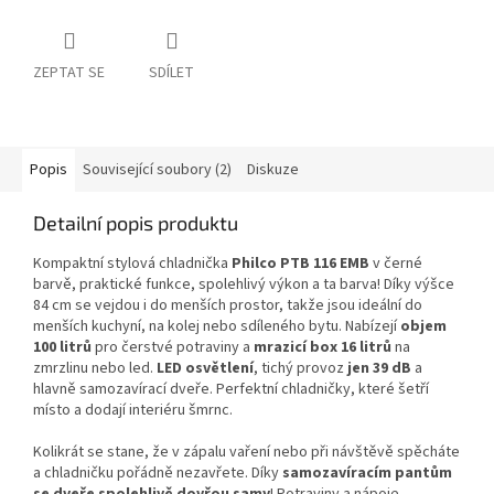
ZEPTAT SE
SDÍLET
Popis
Související soubory (2)
Diskuze
Detailní popis produktu
Kompaktní stylová chladnička
Philco PTB 116 EMB
v černé
barvě, praktické funkce, spolehlivý výkon a ta barva! Díky výšce
84 cm se vejdou i do menších prostor, takže jsou ideální do
menších kuchyní, na kolej nebo sdíleného bytu. Nabízejí
objem
100 litrů
pro čerstvé potraviny a
mrazicí box 16 litrů
na
zmrzlinu nebo led.
LED osvětlení
, tichý provoz
jen 39 dB
a
hlavně samozavírací dveře. Perfektní chladničky, které šetří
místo a dodají interiéru šmrnc.
Kolikrát se stane, že v zápalu vaření nebo při návštěvě spěcháte
a chladničku pořádně nezavřete. Díky
samozavíracím pantům