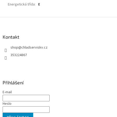
Energetická třída
:
E
Z
á
p
a
Kontakt
t
shop
@
chladserviskv.cz
í
353224867
Přihlášení
E-mail
Heslo