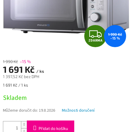
Z
1 990 Kč
–15 %
ZDARMA
D
A
1 990 Kč
–15 %
1 691 Kč
R
/ ks
1 397,52 Kč bez DPH
M
Měrná
1 691 Kč / 1 ks
cena:
A
Skladem
Můžeme doručit do:
19.8.2026
Možnosti doručení
Přidat do košíku