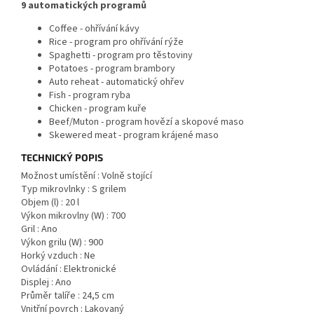
9 automatických programů
Coffee - ohřívání kávy
Rice - program pro ohřívání rýže
Spaghetti - program pro těstoviny
Potatoes - program brambory
Auto reheat - automatický ohřev
Fish - program ryba
Chicken - program kuře
Beef/Muton - program hovězí a skopové maso
Skewered meat - program krájené maso
TECHNICKÝ POPIS
Možnost umístění : Volně stojící
Typ mikrovlnky : S grilem
Objem (l) : 20 l
Výkon mikrovlny (W) : 700
Gril : Ano
Výkon grilu (W) : 900
Horký vzduch : Ne
Ovládání : Elektronické
Displej : Ano
Průměr talíře : 24,5 cm
Vnitřní povrch : Lakovaný