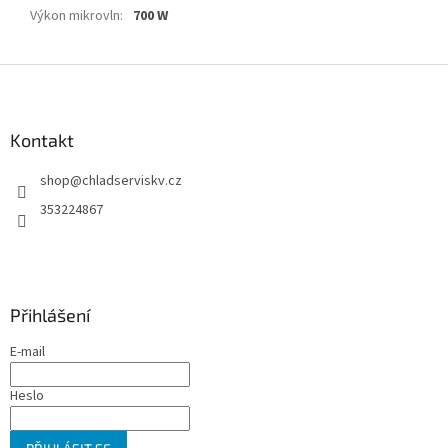
Výkon mikrovln
:
700 W
Z
á
p
a
Kontakt
t
shop
@
chladserviskv.cz
í
353224867
Přihlášení
E-mail
Heslo