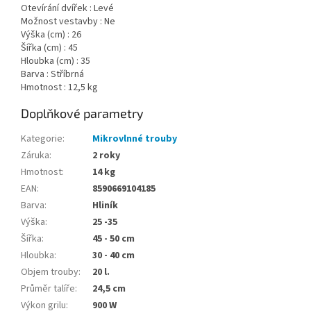
Otevírání dvířek : Levé
Možnost vestavby : Ne
Výška (cm) : 26
Šířka (cm) : 45
Hloubka (cm) : 35
Barva : Stříbrná
Hmotnost : 12,5 kg
Doplňkové parametry
Kategorie
:
Mikrovlnné trouby
Záruka
:
2 roky
Hmotnost
:
14 kg
EAN
:
8590669104185
Barva
:
Hliník
Výška
:
25 -35
Šířka
:
45 - 50 cm
Hloubka
:
30 - 40 cm
Objem trouby
:
20 l.
Průměr talíře
:
24,5 cm
Výkon grilu
:
900 W