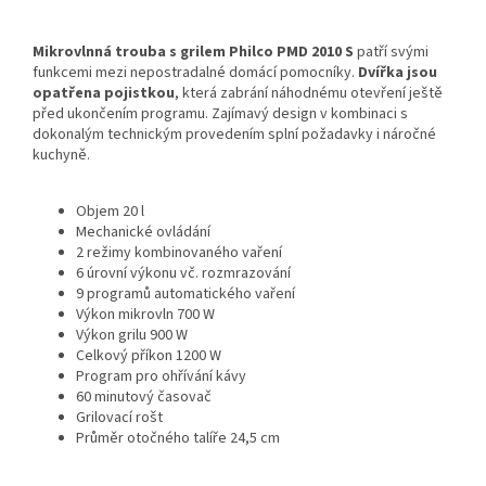
Mikrovlnná trouba s grilem Philco PMD 2010 S
patří svými
funkcemi mezi nepostradalné domácí pomocníky.
Dvířka jsou
opatřena pojistkou
, která zabrání náhodnému otevření ještě
před ukončením programu. Zajímavý design v kombinaci s
dokonalým technickým provedením splní požadavky i náročné
kuchyně.
Objem 20 l
Mechanické ovládání
2 režimy kombinovaného vaření
6 úrovní výkonu vč. rozmrazování
9 programů automatického vaření
Výkon mikrovln 700 W
Výkon grilu 900 W
Celkový příkon 1200 W
Program pro ohřívání kávy
60 minutový časovač
Grilovací rošt
Průměr otočného talíře 24,5 cm