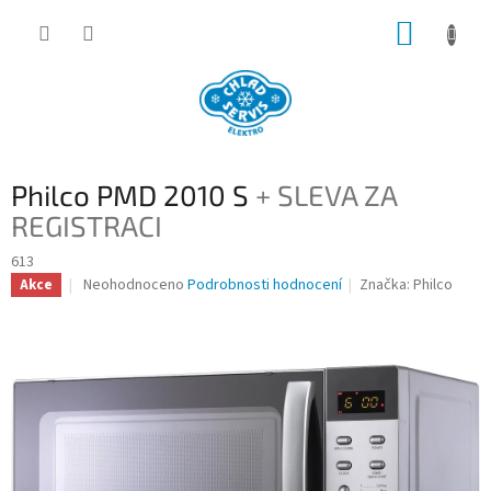
Přejít
NÁKUP
na
obsah
KOŠÍK
Philco PMD 2010 S
+ SLEVA ZA
REGISTRACI
613
Průměrné
Neohodnoceno
Podrobnosti hodnocení
Značka:
Philco
Akce
hodnocení
produktu
je
0,0
z
5
hvězdiček.