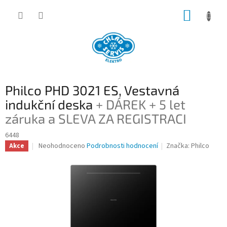
Přejít
NÁKUP
na
obsah
KOŠÍK
Philco PHD 3021 ES, Vestavná
indukční deska
+ DÁREK + 5 let
záruka a SLEVA ZA REGISTRACI
6448
Průměrné
Neohodnoceno
Podrobnosti hodnocení
Značka:
Philco
Akce
hodnocení
produktu
je
0,0
z
5
hvězdiček.