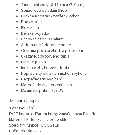
2 indukční zóny (Ø 18 cm a Ø 21 cm)
Senzorové ovládání Slider
Funkce Booster - zvýšený výkon
Bridge zóna
Flexi zóna
Dětská pojistka
Časovač až na 99 minut
Automatická detekce hrnce
Ochrana proti přehřátí a přetečení
Ukazatel zbytkového tepla
Funkce pauza
Indikace zbytkového tepla
Nepřetržitý ohřev při nízkém výkonu
Bezpečnostní vypínání
Materiál desky: tvrzené sklo
Maximální příkon 3,5 kW
Technický popis
Typ : Indukční
FAST.ImportedParam.IntegrvanyOdsavacPar : Ne
Materiál LP desek : Tvrzené sklo
Speciální funkce : BOOSTER
Počet plotýnek : 2