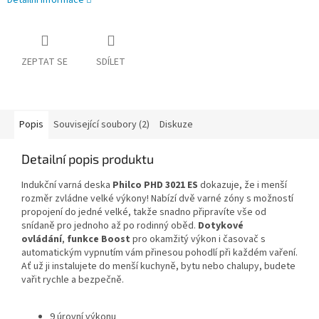
Detailní informace
ZEPTAT SE
SDÍLET
Popis
Související soubory (2)
Diskuze
Detailní popis produktu
Indukční varná deska
Philco PHD 3021 ES
dokazuje, že i menší
rozměr zvládne velké výkony! Nabízí dvě varné zóny s možností
propojení do jedné velké, takže snadno připravíte vše od
snídaně pro jednoho až po rodinný oběd.
Dotykové
ovládání
,
funkce Boost
pro okamžitý výkon i časovač s
automatickým vypnutím vám přinesou pohodlí při každém vaření.
Ať už ji instalujete do menší kuchyně, bytu nebo chalupy, budete
vařit rychle a bezpečně.
9 úrovní výkonu