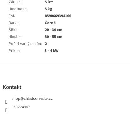
Záruka
:
5 let
Hmotnost
:
5 kg
EAN
:
8590669394166
Barva
:
Černá
Šířka
:
20 - 30 cm
Hloubka
:
50 - 55 cm
Počet varných zón
:
2
Příkon
:
3 - 4 kW
Z
á
p
a
Kontakt
t
shop
@
chladserviskv.cz
í
353224867