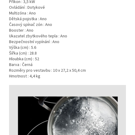
Příkon : 3,5 kW
Ovládání : Dotykové
Multizóna : Ano
Dětská pojistka : Ano
Časový spínač zón : Ano
Booster : Ano
Ukazatel zbytkového tepla : Ano
Bezpečnostní vypínání : Ano
Výška (cm) : 5.6
Šířka (cm) : 28.8
Hloubka (cm) : 52
Barva : Černá
Rozměry pro vestavbu : 10 x 27,2 x 50,4 cm
Hmotnost : 4,4 kg