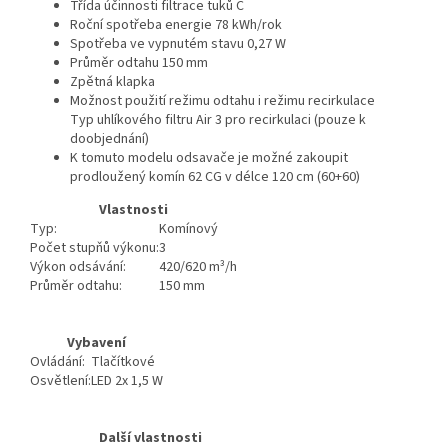
Třída účinnosti filtrace tuků C
Roční spotřeba energie 78 kWh/rok
Spotřeba ve vypnutém stavu 0,27 W
Průměr odtahu 150 mm
Zpětná klapka
Možnost použití režimu odtahu i režimu recirkulace
Typ uhlíkového filtru Air 3 pro recirkulaci (pouze k
doobjednání)
K tomuto modelu odsavače je možné zakoupit
prodloužený komín 62 CG v délce 120 cm (60+60)
Vlastnosti
Typ:
Komínový
Počet stupňů výkonu:
3
Výkon odsávání:
420/620 m³/h
Průměr odtahu:
150 mm
Vybavení
Ovládání:
Tlačítkové
Osvětlení:
LED 2x 1,5 W
Další vlastnosti