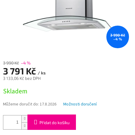
3 990 Kč
–4 %
3 990 Kč
–4 %
3 791 Kč
/ ks
3 133,06 Kč bez DPH
Měrná
Skladem
cena:
Můžeme doručit do:
17.8.2026
Možnosti doručení
Přidat do košíku