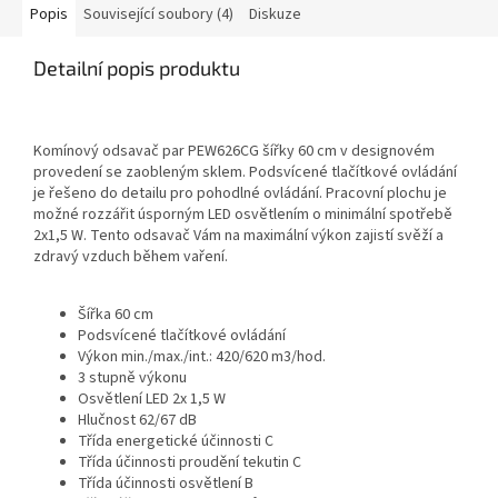
Popis
Související soubory (4)
Diskuze
Detailní popis produktu
Komínový odsavač par PEW626CG šířky 60 cm v designovém
provedení se zaobleným sklem. Podsvícené tlačítkové ovládání
je řešeno do detailu pro pohodlné ovládání. Pracovní plochu je
možné rozzářit úsporným LED osvětlením o minimální spotřebě
2x1,5 W. Tento odsavač Vám na maximální výkon zajistí svěží a
zdravý vzduch během vaření.
Šířka 60 cm
Podsvícené tlačítkové ovládání
Výkon min./max./int.: 420/620 m3/hod.
3 stupně výkonu
Osvětlení LED 2x 1,5 W
Hlučnost 62/67 dB
Třída energetické účinnosti C
Třída účinnosti proudění tekutin C
Třída účinnosti osvětlení B