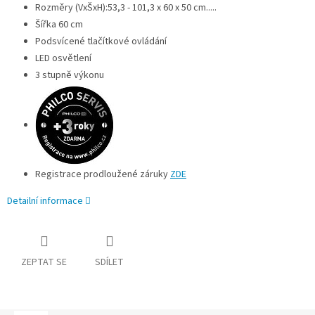
Rozměry (VxŠxH):
53,3 - 101,3 x 60 x 50
cm
.....
Šířka 60 cm
Podsvícené tlačítkové ovládání
LED osvětlení
3 stupně výkonu
Registrace prodloužené záruky
ZDE
Detailní informace
ZEPTAT SE
SDÍLET