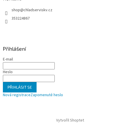
t
shop
@
chladserviskv.cz
í
353224867
Přihlášení
E-mail
Heslo
PŘIHLÁSIT SE
Nová registrace
Zapomenuté heslo
Vytvořil Shoptet