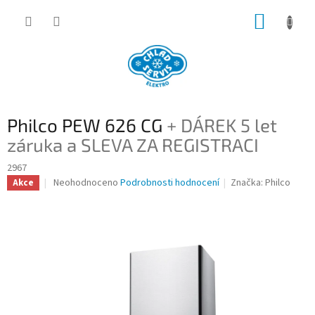
Přejít
NÁKUP
na
obsah
KOŠÍK
Philco PEW 626 CG
+ DÁREK 5 let
záruka a SLEVA ZA REGISTRACI
2967
Průměrné
Neohodnoceno
Podrobnosti hodnocení
Značka:
Philco
Akce
hodnocení
produktu
je
0,0
z
5
hvězdiček.