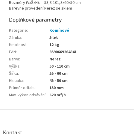
Rozměry (VxŠxH):
53,3-101,3x60x50 cm
Barevné provedení:
Nerez se sklem
Doplňkové parametry
Kategorie
:
Komínové
Záruka
:
5 let
Hmotnost
:
12 kg
EAN
:
8590669264841
Barva
:
Nerez
Výška
:
50 - 110 cm
Šířka
:
55 - 60 cm
Hloubka
:
45 - 50 cm
Průměr odtahu
:
150 mm
Max. výkon odsávání
:
620 m³/h
Z
á
p
a
Kontakt