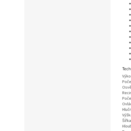
Tech
Výkon
Poče
Osvět
Recir
Počet
Ovlád
Hlučn
Výška
Šířka
Hloub