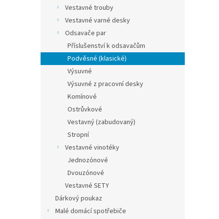
n
Vestavné trouby
e
Vestavné varné desky
l
Odsavače par
Příslušenství k odsavačům
Podvěsné (klasické)
Výsuvné
Výsuvné z pracovní desky
Komínové
Ostrůvkové
Vestavný (zabudovaný)
Stropní
Vestavné vinotéky
Jednozónové
Dvouzónové
Vestavné SETY
Dárkový poukaz
Malé domácí spotřebiče