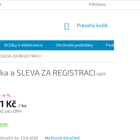
H ÚDAJŮ
Přihlášení
NÁKUPNÍ
Prázdný košík
KOŠÍK
Držáky k elektronice
Obchodní podmínky
Podmínky ochrany
 a SLEVA ZA REGISTRACI
ruka a SLEVA ZA REGISTRACI
5659
–4 %
91 Kč
/ ks
 Kč bez DPH
dem
oručit do:
19.8.2026
Možnosti doručení