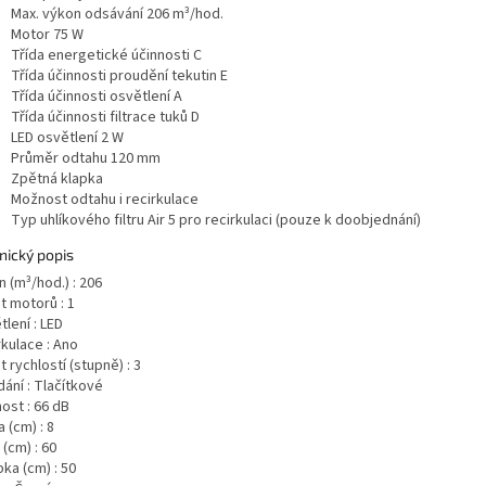
Max. výkon odsávání 206 m³/hod.
Motor 75 W
Třída energetické účinnosti C
Třída účinnosti proudění tekutin E
Třída účinnosti osvětlení A
Třída účinnosti filtrace tuků D
LED osvětlení 2 W
Průměr odtahu 120 mm
Zpětná klapka
Možnost odtahu i recirkulace
Typ uhlíkového filtru Air 5 pro recirkulaci (pouze k doobjednání)
nický popis
 (m³/hod.) : 206
t motorů : 1
lení : LED
kulace : Ano
 rychlostí (stupně) : 3
ání : Tlačítkové
ost : 66 dB
 (cm) : 8
 (cm) : 60
ka (cm) : 50