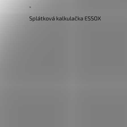
×
Splátková kalkulačka ESSOX