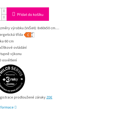
Přidat do košíku
změry výrobku (VxŠxH): 8x60x50 cm.....
ergetická třída
řka 60 cm
ačítkové ovládání
stupně výkonu
D osvětlení
gistrace prodloužené záruky
ZDE
informace