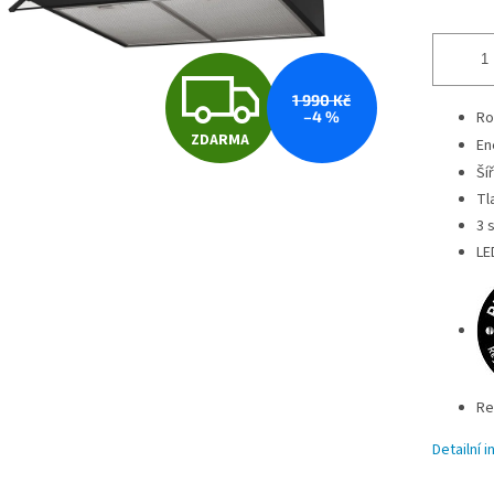
Z
1 990 Kč
–4 %
Ro
ZDARMA
En
D
Ší
Tl
A
3 
LE
R
M
Re
Detailní 
A