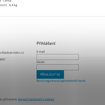
 : Černá
nost : 4,4 kg
Přihlášení
E-mail
@
chladserviskv.cz
4867
Heslo
PŘIHLÁSIT SE
Nová registrace
Zapomenuté heslo
va vyhrazena.
Upravit nastavení cookies