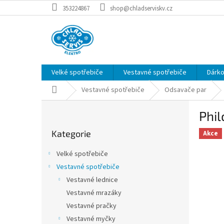
Přejít
353224867
shop@chladserviskv.cz
na
obsah
Velké spotřebiče
Vestavné spotřebiče
Dárk
Domů
Vestavné spotřebiče
Odsavače par
P
Phil
o
Přeskočit
s
Kategorie
kategorie
Akce
t
r
Velké spotřebiče
a
Vestavné spotřebiče
n
Vestavné lednice
n
í
Vestavné mrazáky
p
Vestavné pračky
a
Vestavné myčky