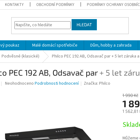
KONTAKTY
OBCHODNÍ PODMÍNKY
PODMÍNKY OCHRANY OSOBNÍC
HLEDAT
ový poukaz
Malé domácí spotřebiče
Dům, hobby a zahrada
Podvěsné (klasické)
Philco PEC 192 AB, Odsavač par
+ 5 let záruka
co PEC 192 AB, Odsavač par
+ 5 let zá
Průměrné
Neohodnoceno
Podrobnosti hodnocení
Značka:
Philco
hodnocení
produktu
1 990 Kč
je
1 8
0,0
1 562,81
z
5
Měrná
Skla
hvězdiček.
cena:
Můžeme d