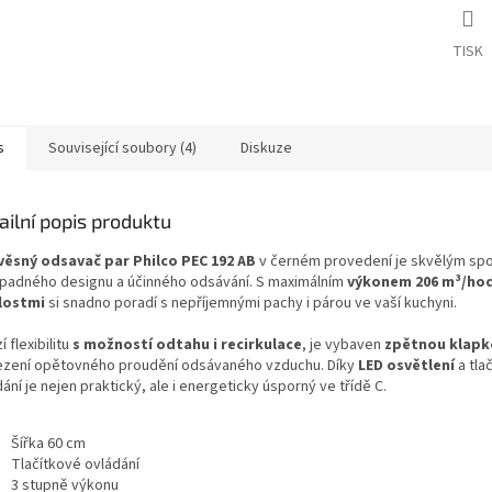
TISK
s
Související soubory (4)
Diskuze
ailní popis produktu
ěsný odsavač par Philco PEC 192 AB
v černém provedení je skvělým sp
padného designu a účinného odsávání. S maximálním
výkonem 206 m³/hod
lostmi
si snadno poradí s nepříjemnými pachy i párou ve vaší kuchyni.
í flexibilitu
s možností odtahu i recirkulace
, je vybaven
zpětnou klapk
zení opětovného proudění odsávaného vzduchu. Díky
LED osvětlení
a tl
ání je nejen praktický, ale i energeticky úsporný ve třídě C.
Šířka 60 cm
Tlačítkové ovládání
3 stupně výkonu