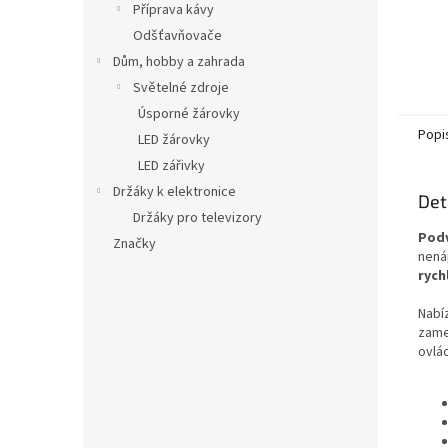
Příprava kávy
Odšťavňovače
Dům, hobby a zahrada
Světelné zdroje
Úsporné žárovky
Popi
LED žárovky
LED zářivky
Držáky k elektronice
Det
Držáky pro televizory
Podv
Značky
nená
rych
Nabíz
zame
ovlád