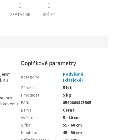
ZEPTAT SE
SDÍLET
Doplňkové parametry
ojením
Podvěsné
Kategorie
:
.
a
3
(klasické)
Záruka
:
5 let
Hmotnost
:
5 kg
ou
pro
EAN
:
8590669373505
ačítkovému
Barva
:
Černá
Výška
:
5 - 10 cm
Šířka
:
55 - 60 cm
Hloubka
:
45 - 50 cm