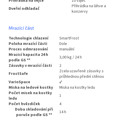
Přihrádka na vejce
10 vajec
Přihrádka na láhve a
Dveřní odkladač
konzervy
Mrazící část
Technologie chlazení
SmartFrost
Poloha mrazící části
Dole
Proces odmrazování
manuální
Mrazicí kapacita 24 h
3,00 kg / 24 h
podle GS
**
Zásuvky v mrazící části
2
Zcela uzavřené zásuvky s
FrostSafe
průhlednou přední stěnou
VarioSpace
✔
Miska na ledové kostky
Miska na kostky ledu
Počet misek na kostky
1
ledu
Počet hvězdiček
4
Doba skladování při
14 h
poruše podle GS
**