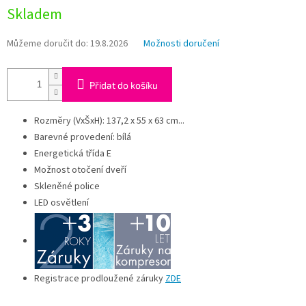
Měrná
Skladem
cena:
Můžeme doručit do:
19.8.2026
Možnosti doručení
Přidat do košíku
Rozměry (VxŠxH): 137,2 x 55 x 63 cm...
Barevné provedení: bílá
Energetická třída E
Možnost otočení dveří
Skleněné police
LED osvětlení
Registrace prodloužené záruky
ZDE