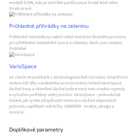
modelů ECBN, kde je umístění pantů pouze trvalé levé nebo
trvalé pravé .
Průhledné přihrádky na zeleninu
Průhledné VitamínBoxy nabízí velké množství úložného prostoru
pro přehledné uskladnění ovoce a zeleniny. Navíc jsou snadno
čistitelné.
VarioSpace
Ve všech mrazničkách s technologiemi NoFrost nebo SmartFrost
mohou být díky variabilnímu prostorovému řešení VarioSpace
úložné boxy a skleněné úložné police mezi nimi snadno vyjmuty
a vytvořen potřebný velký prostor. VarioSpace – jednoduché
řešení, jak rychle přizpůsobit místo pro uložení objemných
potravin, například celé krůty. LIEBHERR - kvalita, design a
inovace.
Doplňkové parametry