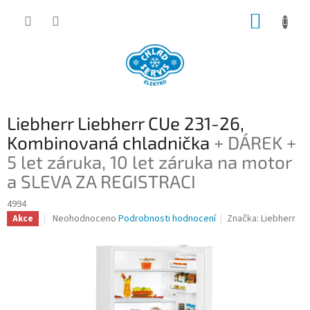
Přejít
NÁKUP
na
obsah
KOŠÍK
Liebherr Liebherr CUe 231-26,
Kombinovaná chladnička
+ DÁREK +
5 let záruka, 10 let záruka na motor
a SLEVA ZA REGISTRACI
4994
Průměrné
Neohodnoceno
Podrobnosti hodnocení
Značka:
Liebherr
Akce
hodnocení
produktu
je
0,0
z
5
hvězdiček.