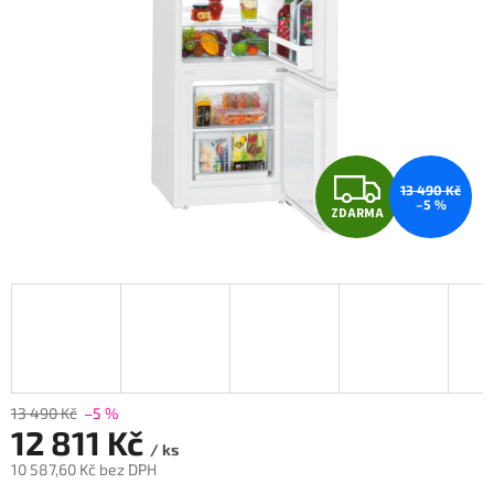
Z
13 490 Kč
–5 %
ZDARMA
D
A
R
M
A
13 490 Kč
–5 %
12 811 Kč
/ ks
10 587,60 Kč bez DPH