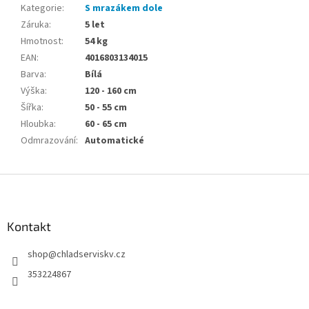
Kategorie
:
S mrazákem dole
Záruka
:
5 let
Hmotnost
:
54 kg
EAN
:
4016803134015
Barva
:
Bílá
Výška
:
120 - 160 cm
Šířka
:
50 - 55 cm
Hloubka
:
60 - 65 cm
Odmrazování
:
Automatické
Z
á
p
a
Kontakt
t
shop
@
chladserviskv.cz
í
353224867