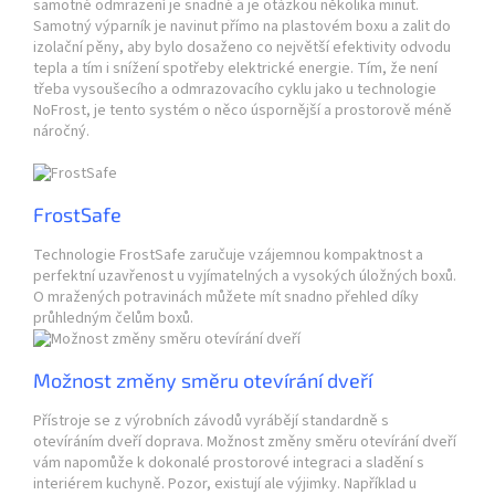
samotné odmrazení je snadné a je otázkou několika minut.
Samotný výparník je navinut přímo na plastovém boxu a zalit do
izolační pěny, aby bylo dosaženo co největší efektivity odvodu
tepla a tím i snížení spotřeby elektrické energie. Tím, že není
třeba vysoušecího a odmrazovacího cyklu jako u technologie
NoFrost, je tento systém o něco úspornější a prostorově méně
náročný.
FrostSafe
Technologie FrostSafe zaručuje vzájemnou kompaktnost a
perfektní uzavřenost u vyjímatelných a vysokých úložných boxů.
O mražených potravinách můžete mít snadno přehled díky
průhledným čelům boxů.
Možnost změny směru otevírání dveří
Přístroje se z výrobních závodů vyrábějí standardně s
otevíráním dveří doprava. Možnost změny směru otevírání dveří
vám napomůže k dokonalé prostorové integraci a sladění s
interiérem kuchyně. Pozor, existují ale výjimky. Například u