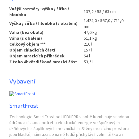
Vnější rozměry: výška / šířka /
137,2 / 55 / 63 cm
hloubka
1.424,0 / 567,0 / 711,0
Výška / šířka / hloubka (s obalem)
mm
Váha (bez obalu)
47,6 kg
Váha (s obalem)
51,1 kg
Celkový objem
***
210 l
Objem chladicích částí
157 l
Objem mrazicích přihrádek
54 l
Z toho 4hvězdičková mrazící část
53,5 l
Vybavení
SmartFrost
Technologie SmartFrost od LIEBHERR v sobě kombinuje snadnou
údržbu a nízkou spotřebu elektrické energie ve špičkových
skříňových a šuplíkových mrazničkách. Stěny mrazícího prostoru
jsou hladké, námraza se na ně tudíž přichytává velmi těžko a i