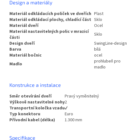
Design a materiály
Materiál odkládacích poliček ve dveřích
Plast
Materiál odkládací plochy, chladící část
Sklo
Materiál dveří
Ocel
Materiál nastavitelných polic v mrazicí
Sklo
části
Design dveří
SwingLine-design
Barva
bílá
Materiál bočnic
ocel
prohlubeň pro
Madlo
madlo
Konstrukce a instalace
Směr otevírání dveří
Pravý vyměnitelný
Výškově nastavitelné nohy
2
Transportní kolečka vzadu
✔
Typ konektoru
Euro
Přívodní kabel (délka)
1.300 mm
Specifikace