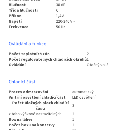
Hlučnost
38 dB
Třída hlučnosti
C
Příkon
1,4 A
Napětí
220-240 V ~
Frekvence
50 Hz
Ovládání a funkce
Počet teplotních zón
2
Počet regulovatelných chladicích okruhů
1
Ovládání
Otočný volič
Chladící část
Proces odmrazování
automatický
Vnitřní osvětlení chladící část
LED osvětlení
Počet úložných ploch chladící
3
části
z toho výškově nastavitelných
2
Box na láhve
1
Počet boxu na konzervy
2