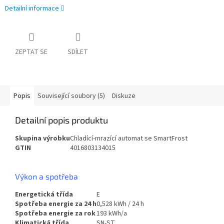
Detailní informace
ZEPTAT SE
SDÍLET
Popis
Související soubory (5)
Diskuze
Detailní popis produktu
Skupina výrobku
Chladící-mrazící automat se SmartFrost
GTIN
4016803134015
Výkon
a spotřeba
Energetická třída
E
Spotřeba energie za 24 h
0,528 kWh / 24 h
Spotřeba energie za rok
193 kWh/a
Klimatická třída
SN-ST