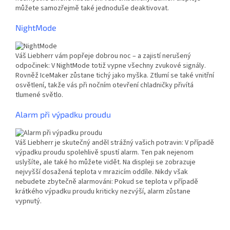
můžete samozřejmě také jednoduše deaktivovat.
NightMode
Váš Liebherr vám popřeje dobrou noc – a zajistí nerušený
odpočinek: V NightMode totiž vypne všechny zvukové signály.
Rovněž IceMaker zůstane tichý jako myška. Ztlumí se také vnitřní
osvětlení, takže vás při nočním otevření chladničky přivítá
tlumené světlo.
Alarm při výpadku proudu
Váš Liebherr je skutečný anděl strážný vašich potravin: V případě
výpadku proudu spolehlivě spustí alarm. Ten pak nejenom
uslyšíte, ale také ho můžete vidět. Na displeji se zobrazuje
nejvyšší dosažená teplota v mrazicím oddíle. Nikdy však
nebudete zbytečně alarmováni: Pokud se teplota v případě
krátkého výpadku proudu kriticky nezvýší, alarm zůstane
vypnutý.