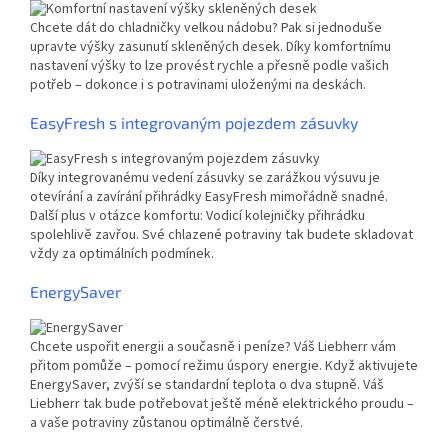
Chcete dát do chladničky velkou nádobu? Pak si jednoduše
upravte výšky zasunutí skleněných desek. Díky komfortnímu
nastavení výšky to lze provést rychle a přesně podle vašich
potřeb – dokonce i s potravinami uloženými na deskách.
EasyFresh s integrovaným pojezdem zásuvky
Díky integrovanému vedení zásuvky se zarážkou výsuvu je
otevírání a zavírání přihrádky EasyFresh mimořádně snadné.
Další plus v otázce komfortu: Vodicí kolejničky přihrádku
spolehlivě zavřou. Své chlazené potraviny tak budete skladovat
vždy za optimálních podmínek.
EnergySaver
Chcete uspořit energii a současně i peníze? Váš Liebherr vám
přitom pomůže – pomocí režimu úspory energie. Když aktivujete
EnergySaver, zvýší se standardní teplota o dva stupně. Váš
Liebherr tak bude potřebovat ještě méně elektrického proudu –
a vaše potraviny zůstanou optimálně čerstvé.