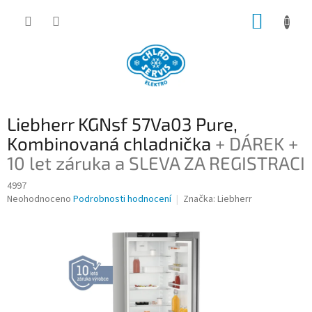
Přejít
NÁKUP
na
obsah
KOŠÍK
Liebherr KGNsf 57Va03 Pure,
Kombinovaná chladnička
+ DÁREK +
10 let záruka a SLEVA ZA REGISTRACI
4997
Průměrné
Neohodnoceno
Podrobnosti hodnocení
Značka:
Liebherr
hodnocení
produktu
je
0,0
z
5
hvězdiček.