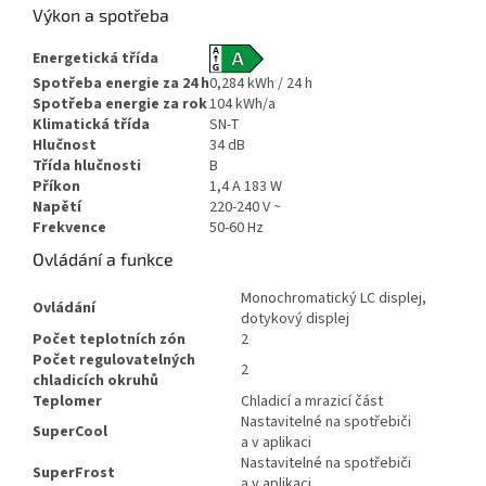
Výkon a spotřeba
Energetická třída
Spotřeba energie za 24 h
0,284 kWh / 24 h
Spotřeba energie za rok
104 kWh/a
Klimatická třída
SN-T
Hlučnost
34 dB
Třída hlučnosti
B
Příkon
1,4 A 183 W
Napětí
220-240 V ~
Frekvence
50-60 Hz
Ovládání a funkce
Monochromatický LC displej,
Ovládání
dotykový displej
Počet teplotních zón
2
Počet regulovatelných
2
chladicích okruhů
Teplomer
Chladicí a mrazicí část
Nastavitelné na spotřebiči
SuperCool
a v aplikaci
Nastavitelné na spotřebiči
SuperFrost
a v aplikaci