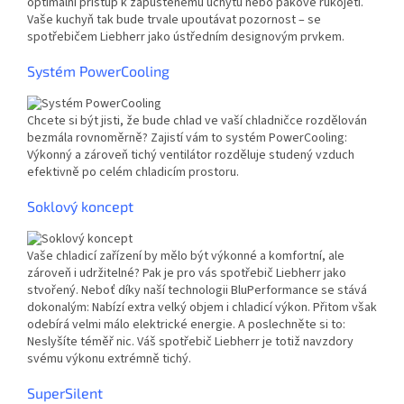
optimální přístup k zapuštěnému úchytu nebo pákové rukojeti.
Vaše kuchyň tak bude trvale upoutávat pozornost – se
spotřebičem Liebherr jako ústředním designovým prvkem.
Systém PowerCooling
Chcete si být jisti, že bude chlad ve vaší chladničce rozdělován
bezmála rovnoměrně? Zajistí vám to systém PowerCooling:
Výkonný a zároveň tichý ventilátor rozděluje studený vzduch
efektivně po celém chladicím prostoru.
Soklový koncept
Vaše chladicí zařízení by mělo být výkonné a komfortní, ale
zároveň i udržitelné? Pak je pro vás spotřebič Liebherr jako
stvořený. Neboť díky naší technologii BluPerformance se stává
dokonalým: Nabízí extra velký objem i chladicí výkon. Přitom však
odebírá velmi málo elektrické energie. A poslechněte si to:
Neslyšíte téměř nic. Váš spotřebič Liebherr je totiž navzdory
svému výkonu extrémně tichý.
SuperSilent