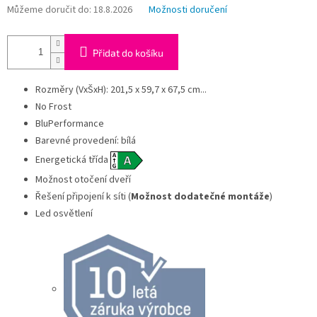
Můžeme doručit do:
18.8.2026
Možnosti doručení
Přidat do košíku
Rozměry (VxŠxH): 201,5 x 59,7 x 67,5 cm...
No Frost
BluPerformance
Barevné provedení: bílá
Energetická třída
Možnost otočení dveří
Řešení připojení k síti (
Možnost dodatečné montáže
)
Led osvětlení