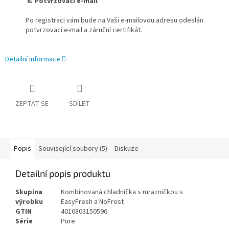
6. Potvrzovací e-mail
Po registraci vám bude na Vaši e-mailovou adresu odeslán
potvrzovací e-mail a záruční certifikát.
Detailní informace
ZEPTAT SE
SDÍLET
Popis
Související soubory (5)
Diskuze
Detailní popis produktu
Skupina
Kombinovaná chladnička s mrazničkou s
výrobku
EasyFresh a NoFrost
GTIN
4016803150596
Série
Pure