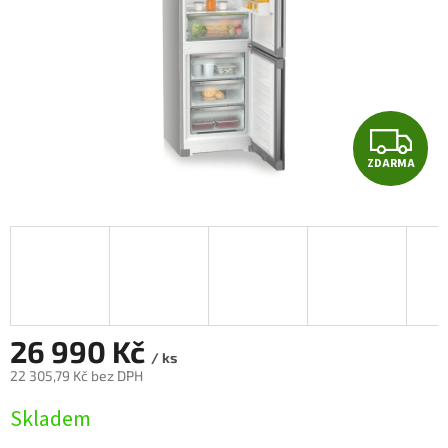
Z
ZDARMA
D
A
R
M
A
26 990 Kč
/ ks
22 305,79 Kč bez DPH
Měrná
Skladem
cena: