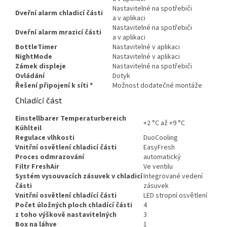
Nastavitelné na spotřebiči
Dveřní alarm chladicí části
a v aplikaci
Nastavitelné na spotřebiči
Dveřní alarm mrazicí části
a v aplikaci
BottleTimer
Nastavitelné v aplikaci
NightMode
Nastavitelné v aplikaci
Zámek displeje
Nastavitelné na spotřebiči
Ovládání
Dotyk
Řešení připojení k síti
*
Možnost dodatečné montáže
Chladící část
Einstellbarer Temperaturbereich
+2 °C až +9 °C
Kühlteil
Regulace vlhkosti
DuoCooling
Vnitřní osvětlení chladicí části
EasyFresh
Proces odmrazování
automatický
Filtr FreshAir
Ve ventilu
Systém vysouvacích zásuvek v chladicí
Integrované vedení
části
zásuvek
Vnitřní osvětlení chladící části
LED stropní osvětlení
Počet úložných ploch chladící části
4
z toho výškově nastavitelných
3
Box na láhve
1