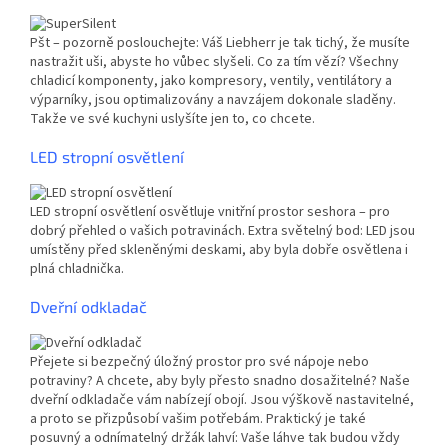
Pšt – pozorně poslouchejte: Váš Liebherr je tak tichý, že musíte
nastražit uši, abyste ho vůbec slyšeli. Co za tím vězí? Všechny
chladicí komponenty, jako kompresory, ventily, ventilátory a
výparníky, jsou optimalizovány a navzájem dokonale sladěny.
Takže ve své kuchyni uslyšíte jen to, co chcete.
LED stropní osvětlení
LED stropní osvětlení osvětluje vnitřní prostor seshora – pro
dobrý přehled o vašich potravinách. Extra světelný bod: LED jsou
umístěny před skleněnými deskami, aby byla dobře osvětlena i
plná chladnička.
Dveřní odkladač
Přejete si bezpečný úložný prostor pro své nápoje nebo
potraviny? A chcete, aby byly přesto snadno dosažitelné? Naše
dveřní odkladače vám nabízejí obojí. Jsou výškově nastavitelné,
a proto se přizpůsobí vašim potřebám. Praktický je také
posuvný a odnímatelný držák lahví: Vaše láhve tak budou vždy