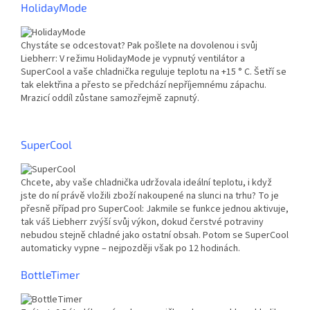
HolidayMode
Chystáte se odcestovat? Pak pošlete na dovolenou i svůj
Liebherr: V režimu HolidayMode je vypnutý ventilátor a
SuperCool a vaše chladnička reguluje teplotu na +15 ° C. Šetří se
tak elektřina a přesto se předchází nepříjemnému zápachu.
Mrazicí oddíl zůstane samozřejmě zapnutý.
SuperCool
Chcete, aby vaše chladnička udržovala ideální teplotu, i když
jste do ní právě vložili zboží nakoupené na slunci na trhu? To je
přesně případ pro SuperCool: Jakmile se funkce jednou aktivuje,
tak váš Liebherr zvýší svůj výkon, dokud čerstvé potraviny
nebudou stejně chladné jako ostatní obsah. Potom se SuperCool
automaticky vypne – nejpozději však po 12 hodinách.
BottleTimer