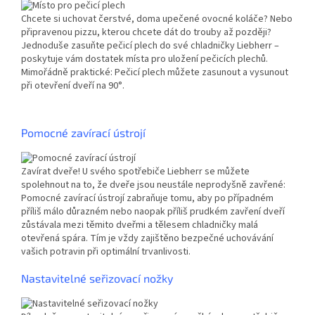
Chcete si uchovat čerstvé, doma upečené ovocné koláče? Nebo
připravenou pizzu, kterou chcete dát do trouby až později?
Jednoduše zasuňte pečicí plech do své chladničky Liebherr –
poskytuje vám dostatek místa pro uložení pečicích plechů.
Mimořádně praktické: Pečicí plech můžete zasunout a vysunout
při otevření dveří na 90°.
Pomocné zavírací ústrojí
Zavírat dveře! U svého spotřebiče Liebherr se můžete
spolehnout na to, že dveře jsou neustále neprodyšně zavřené:
Pomocné zavírací ústrojí zabraňuje tomu, aby po případném
příliš málo důrazném nebo naopak příliš prudkém zavření dveří
zůstávala mezi těmito dveřmi a tělesem chladničky malá
otevřená spára. Tím je vždy zajištěno bezpečné uchovávání
vašich potravin při optimální trvanlivosti.
Nastavitelné seřizovací nožky