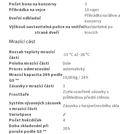
Počet boxu na konzervy
3
Přihrádka na vejce
10 vajec
Přihrádka na láhve a
Dveřní odkladač
konzervy
Výškově nastavitelná police na vnitřní
Nastavitelné po
straně dveří
krocích
Mrazící cást
Rozsah teploty mrazící
-15 °C až -26 °C
části
Poloha mrazící části
Dole
Proces odmrazování
automatický
Mrazicí kapacita 24 h podle
10,00 kg / 24 h
GS
**
Zásuvky v mrazící části
3
Zcela uzavřené zásuvky s
FrostSafe
průhlednou přední stěnou
Systém výsuvných zásuvek
Zásuvka z bezpečnostního skla
v mrazicí části
VarioSpace
✔
Počet hvězdiček
4
Doba skladování při
20 h
poruše podle GS
**