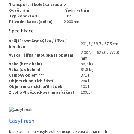
Transportní kolečka vzadu
✔
Odvětrání
Přední větrání
Typ konektoru
Euro
Přívodní kabel (délka)
2.000 mm
Specifikace
Vnější rozměry: výška / šířka /
201,5 / 59,7 / 67,5 cm
hloubka
2.087,0 / 625,0 / 772,0
Výška / šířka / hloubka (s obalem)
mm
Váha (bez obalu)
86,2 kg
Váha (s obalem)
91,8 kg
Celkový objem
***
371 l
Objem chladicích částí
268 l
Objem mrazicích přihrádek
103 l
Z toho 4hvězdičková mrazící část
103,1 l
EasyFresh
Naše přihrádka EasyFresh zaručuje ve vaší domácnosti