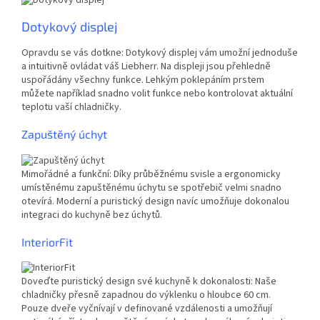
Dotykový displej
Opravdu se vás dotkne: Dotykový displej vám umožní jednoduše
a intuitivně ovládat váš Liebherr. Na displeji jsou přehledně
uspořádány všechny funkce. Lehkým poklepáním prstem
můžete například snadno volit funkce nebo kontrolovat aktuální
teplotu vaší chladničky.
Zapuštěný úchyt
Mimořádné a funkční: Díky průběžnému svisle a ergonomicky
umístěnému zapuštěnému úchytu se spotřebič velmi snadno
otevírá. Moderní a puristický design navíc umožňuje dokonalou
integraci do kuchyně bez úchytů.
InteriorFit
Doveďte puristický design své kuchyně k dokonalosti: Naše
chladničky přesně zapadnou do výklenku o hloubce 60 cm.
Pouze dveře vyčnívají v definované vzdálenosti a umožňují