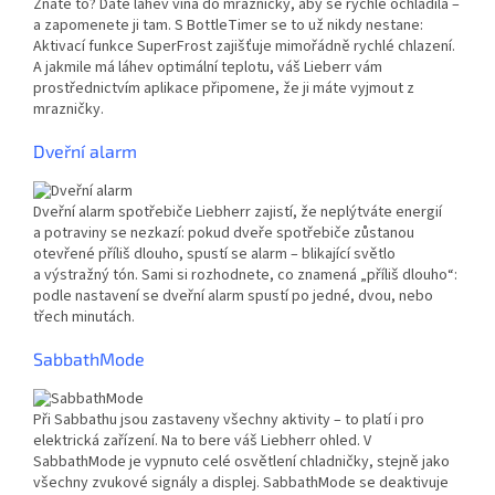
Znáte to? Dáte láhev vína do mrazničky, aby se rychle ochladila –
a zapomenete ji tam. S BottleTimer se to už nikdy nestane:
Aktivací funkce SuperFrost zajišťuje mimořádně rychlé chlazení.
A jakmile má láhev optimální teplotu, váš Lieberr vám
prostřednictvím aplikace připomene, že ji máte vyjmout z
mrazničky.
Dveřní alarm
Dveřní alarm spotřebiče Liebherr zajistí, že neplýtváte energií
a potraviny se nezkazí: pokud dveře spotřebiče zůstanou
otevřené příliš dlouho, spustí se alarm – blikající světlo
a výstražný tón. Sami si rozhodnete, co znamená „příliš dlouho“:
podle nastavení se dveřní alarm spustí po jedné, dvou, nebo
třech minutách.
SabbathMode
Při Sabbathu jsou zastaveny všechny aktivity – to platí i pro
elektrická zařízení. Na to bere váš Liebherr ohled. V
SabbathMode je vypnuto celé osvětlení chladničky, stejně jako
všechny zvukové signály a displej. SabbathMode se deaktivuje