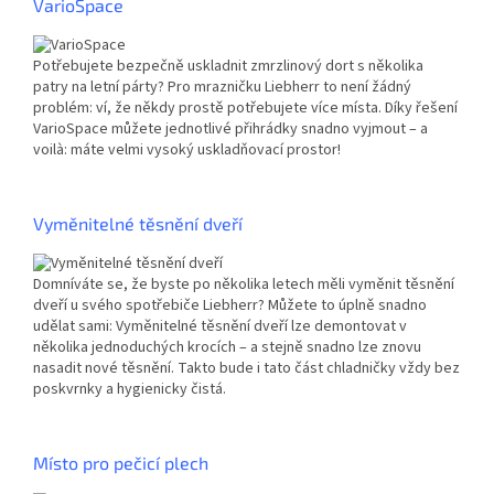
VarioSpace
Potřebujete bezpečně uskladnit zmrzlinový dort s několika
patry na letní párty? Pro mrazničku Liebherr to není žádný
problém: ví, že někdy prostě potřebujete více místa. Díky řešení
VarioSpace můžete jednotlivé přihrádky snadno vyjmout – a
voilà: máte velmi vysoký uskladňovací prostor!
Vyměnitelné těsnění dveří
Domníváte se, že byste po několika letech měli vyměnit těsnění
dveří u svého spotřebiče Liebherr? Můžete to úplně snadno
udělat sami: Vyměnitelné těsnění dveří lze demontovat v
několika jednoduchých krocích – a stejně snadno lze znovu
nasadit nové těsnění. Takto bude i tato část chladničky vždy bez
poskvrnky a hygienicky čistá.
Místo pro pečicí plech