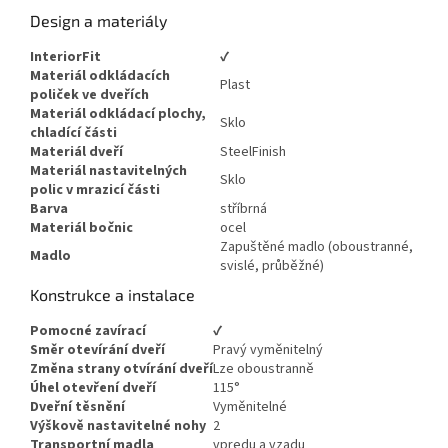
Design a materiály
InteriorFit
✔
Materiál odkládacích
Plast
poliček ve dveřích
Materiál odkládací plochy,
Sklo
chladící části
Materiál dveří
SteelFinish
Materiál nastavitelných
Sklo
polic v mrazicí části
Barva
stříbrná
Materiál bočnic
ocel
Zapuštěné madlo (oboustranné,
Madlo
svislé, průběžné)
Konstrukce a instalace
Pomocné zavírací
✔
Směr otevírání dveří
Pravý vyměnitelný
Změna strany otvírání dveří
Lze oboustranně
Úhel otevření dveří
115°
Dveřní těsnění
Vyměnitelné
Výškově nastavitelné nohy
2
Transportní madla
vpredu a vzadu