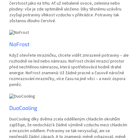
čerstvost jako na trhu. Ať už nebalené ovoce, zelenina nebo
plodiny: vše je zde optimálně uloženo. Díky těsnému uzávěru
zvyšují potraviny vlhkost vzduchu v přihrádce. Potraviny tak
zůstanou dlouho čerstvé.
NoFrost
Když otevřete mrazničku, chcete vidět zmrazené potraviny – ale
rozhodně ne led nebo námrazu. NoFrost chrání mrazicí prostor
před nechtěnou námrazou, která spotřebovává hodně drahé
energie. NoFrost znamená: Už žádné pracné a časově náročné
rozmrazování mrazničky, více času na jiné věci – a navíc úspora
peněz.
DuoCooling
DuoCooling díky dvěma zcela odděleným chladicím okruhům
zajišťuje, že nedochází k žádné výměně vzduchu mezi chladicím
a mrazicím oddílem. Potraviny se tak nevysušují, ani se
nepřenáší žádný zápach. A to znamená: méně vyhazovat, méně