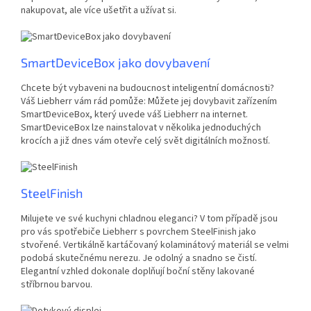
nakupovat, ale více ušetřit a užívat si.
SmartDeviceBox jako dovybavení
Chcete být vybaveni na budoucnost inteligentní domácnosti?
Váš Liebherr vám rád pomůže: Můžete jej dovybavit zařízením
SmartDeviceBox, který uvede váš Liebherr na internet.
SmartDeviceBox lze nainstalovat v několika jednoduchých
krocích a již dnes vám otevře celý svět digitálních možností.
SteelFinish
Milujete ve své kuchyni chladnou eleganci? V tom případě jsou
pro vás spotřebiče Liebherr s povrchem SteelFinish jako
stvořené. Vertikálně kartáčovaný kolaminátový materiál se velmi
podobá skutečnému nerezu. Je odolný a snadno se čistí.
Elegantní vzhled dokonale doplňují boční stěny lakované
stříbrnou barvou.