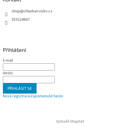
t
shop
@
chladserviskv.cz
í
353224867
Přihlášení
E-mail
Heslo
PŘIHLÁSIT SE
Nová registrace
Zapomenuté heslo
Vytvořil Shoptet