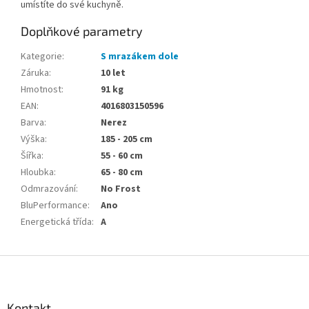
umístíte do své kuchyně.
Doplňkové parametry
Kategorie
:
S mrazákem dole
Záruka
:
10 let
Hmotnost
:
91 kg
EAN
:
4016803150596
Barva
:
Nerez
Výška
:
185 - 205 cm
Šířka
:
55 - 60 cm
Hloubka
:
65 - 80 cm
Odmrazování
:
No Frost
BluPerformance
:
Ano
Energetická třída
:
A
Z
á
p
a
Kontakt