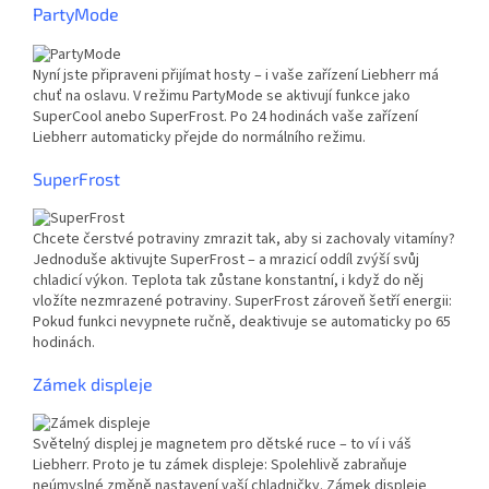
PartyMode
Nyní jste připraveni přijímat hosty – i vaše zařízení Liebherr má
chuť na oslavu. V režimu PartyMode se aktivují funkce jako
SuperCool anebo SuperFrost. Po 24 hodinách vaše zařízení
Liebherr automaticky přejde do normálního režimu.
SuperFrost
Chcete čerstvé potraviny zmrazit tak, aby si zachovaly vitamíny?
Jednoduše aktivujte SuperFrost – a mrazicí oddíl zvýší svůj
chladicí výkon. Teplota tak zůstane konstantní, i když do něj
vložíte nezmrazené potraviny. SuperFrost zároveň šetří energii:
Pokud funkci nevypnete ručně, deaktivuje se automaticky po 65
hodinách.
Zámek displeje
Světelný displej je magnetem pro dětské ruce – to ví i váš
Liebherr. Proto je tu zámek displeje: Spolehlivě zabraňuje
neúmyslné změně nastavení vaší chladničky. Zámek displeje