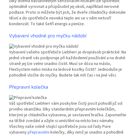
Díky dvěma nastavitelným seřizovacím nožkám lze spotřebič
optimálně vyrovnat a přizpůsobit jej okolí, například nerovné
podlaze. Proto si můžete být jisti, že dveře chladničky dokonale
těsní a do spotřebiče nevniká teplo ani se v něm netvoří
kondenzát. To také šetří energii a peníze.
Vybavení vhodné pro myčku nádobí
Vybavení vašeho spotřebiče Liebherr je dvojnásob praktické: Na
jedné straně vás podporuje při každodenní používání a na druhé
straně jej lze velmi snadno čistit. Musí se dóza na máslo,
FlexSystem nebo miska na ledové kostky čistit? Jednoduše je
pohodlně vložte do myčky. Budete tak mít čas i na jiné věci.
Přepravní kolečka
Váš spotřebič Liebherr vám poskytne čistý pocit pohodlí již od
prvního okamžiku. Díky standardním přepravním kolečkům,
kterými je chladnička vybavena, je sestavení hračka. Zapomeňte
na těžké zvedání a užijte si umístění na místo bez námahy.
Všechny naše volně stojící spotřebiče jsou od řady Pure
vybaveny
přepravními
kolečky, díky nimž je snadno a pohodlně