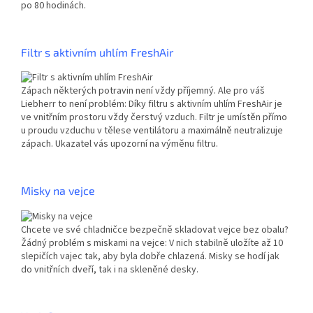
po 80 hodinách.
Filtr s aktivním uhlím FreshAir
Zápach některých potravin není vždy příjemný. Ale pro váš
Liebherr to není problém: Díky filtru s aktivním uhlím FreshAir je
ve vnitřním prostoru vždy čerstvý vzduch. Filtr je umístěn přímo
u proudu vzduchu v tělese ventilátoru a maximálně neutralizuje
zápach. Ukazatel vás upozorní na výměnu filtru.
Misky na vejce
Chcete ve své chladničce bezpečně skladovat vejce bez obalu?
Žádný problém s miskami na vejce: V nich stabilně uložíte až 10
slepičích vajec tak, aby byla dobře chlazená. Misky se hodí jak
do vnitřních dveří, tak i na skleněné desky.