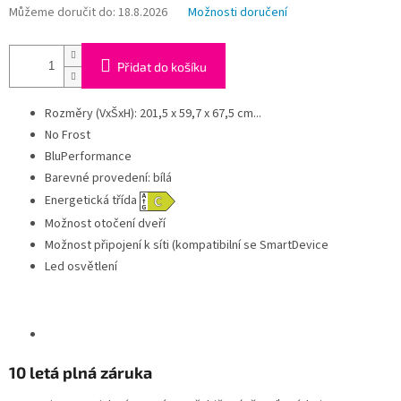
Můžeme doručit do:
18.8.2026
Možnosti doručení
Přidat do košíku
Rozměry (VxŠxH): 201,5 x 59,7 x 67,5 cm...
No Frost
BluPerformance
Barevné provedení: bílá
Energetická třída
Možnost otočení dveří
Možnost připojení k síti (kompatibilní se SmartDevice
Led osvětlení
10 letá plná záruka