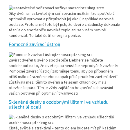
Díky dvěma nastavitelným seřizovacím nožkám lze spotřebič
optimálně vyrovnat a přizpůsobit jej okolí, například nerovné
podlaze. Proto si můžete být jisti, že dveře chladničky dokonale
těsní a do spotřebiče nevniká teplo ani se v něm netvoří
kondenzát. To také šetří energii a peníze.
Pomocné zavírací ústrojí
Zavírat dveře! U svého spotřebiče Liebherr se můžete
spolehnout na to, že dveře jsou neustále neprodyšně zavřené:
Pomocné zavírací ústrojí zabraňuje tomu, aby po případném
příliš málo důrazném nebo naopak příliš prudkém zavření dveří
zůstávala mezi těmito dveřmi a tělesem chladničky malá
otevřená spára. Tím je vždy zajištěno bezpečné uchovávání
vašich potravin při optimální trvanlivosti.
Skleněné desky s ozdobnými lištami ve vzhledu
ušlechtilé oceli
Čisté, světlé a atraktivní – tento dojem budete mít při každém