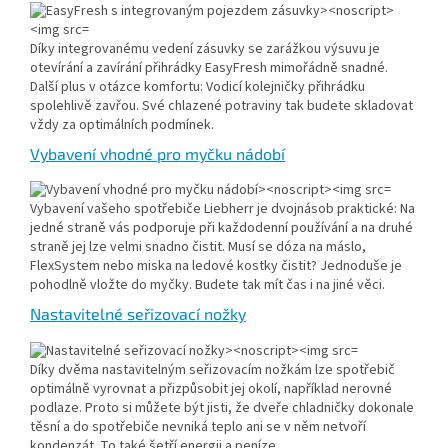
Díky integrovanému vedení zásuvky se zarážkou výsuvu je
otevírání a zavírání přihrádky EasyFresh mimořádně snadné.
Další plus v otázce komfortu: Vodicí kolejničky přihrádku
spolehlivě zavřou. Své chlazené potraviny tak budete skladovat
vždy za optimálních podmínek.
Vybavení vhodné pro myčku nádobí
Vybavení vašeho spotřebiče Liebherr je dvojnásob praktické: Na
jedné straně vás podporuje při každodenní používání a na druhé
straně jej lze velmi snadno čistit. Musí se dóza na máslo,
FlexSystem nebo miska na ledové kostky čistit? Jednoduše je
pohodlně vložte do myčky. Budete tak mít čas i na jiné věci.
Nastavitelné seřizovací nožky
Díky dvěma nastavitelným seřizovacím nožkám lze spotřebič
optimálně vyrovnat a přizpůsobit jej okolí, například nerovné
podlaze. Proto si můžete být jisti, že dveře chladničky dokonale
těsní a do spotřebiče nevniká teplo ani se v něm netvoří
kondenzát. To také šetří energii a peníze.