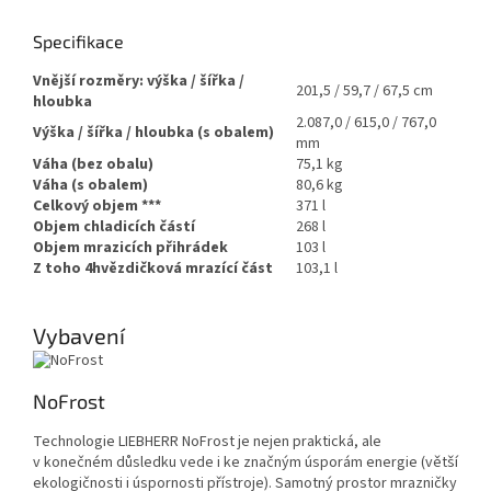
Specifikace
Vnější rozměry: výška / šířka /
201,5 / 59,7 / 67,5 cm
hloubka
2.087,0 / 615,0 / 767,0
Výška / šířka / hloubka (s obalem)
mm
Váha (bez obalu)
75,1 kg
Váha (s obalem)
80,6 kg
Celkový objem
***
371 l
Objem chladicích částí
268 l
Objem mrazicích přihrádek
103 l
Z toho 4hvězdičková mrazící část
103,1 l
Vybavení
NoFrost
Technologie LIEBHERR NoFrost je nejen praktická, ale
v konečném důsledku vede i ke značným úsporám energie (větší
ekologičnosti i úspornosti přístroje). Samotný prostor mrazničky