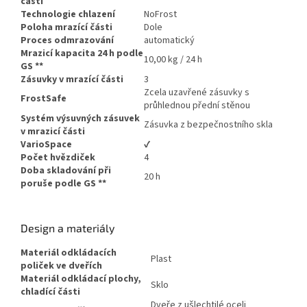
části
Technologie chlazení
NoFrost
Poloha mrazící části
Dole
Proces odmrazování
automatický
Mrazicí kapacita 24 h podle
10,00 kg / 24 h
GS
**
Zásuvky v mrazící části
3
Zcela uzavřené zásuvky s
FrostSafe
průhlednou přední stěnou
Systém výsuvných zásuvek
Zásuvka z bezpečnostního skla
v mrazicí části
VarioSpace
✔
Počet hvězdiček
4
Doba skladování při
20 h
poruše podle GS
**
Design a materiály
Materiál odkládacích
Plast
poliček ve dveřích
Materiál odkládací plochy,
Sklo
chladící části
Dveře z ušlechtilé oceli