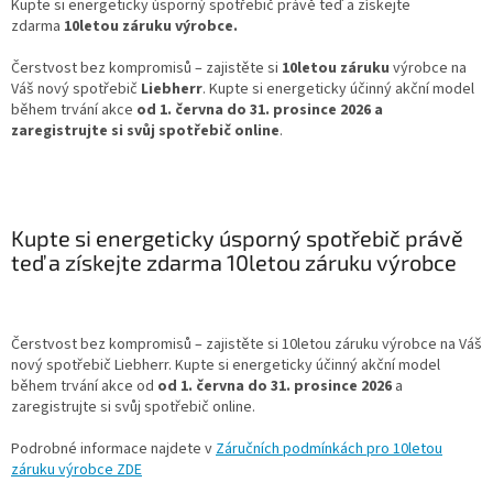
Kupte si energeticky úsporný spotřebič právě teď a získejte
zdarma
10letou záruku výrobce.
Čerstvost bez kompromisů – zajistěte si
10letou záruku
výrobce na
Váš nový spotřebič
Liebherr
. Kupte si energeticky účinný akční model
během trvání akce
od 1. června do 31. prosince 2026
a
zaregistrujte si svůj spotřebič online
.
Kupte si energeticky úsporný spotřebič právě
teď a získejte zdarma 10letou záruku výrobce
Čerstvost bez kompromisů – zajistěte si 10letou záruku výrobce na Váš
nový spotřebič Liebherr. Kupte si energeticky účinný akční model
během trvání akce od
od 1. června do 31. prosince 2026
a
zaregistrujte si svůj spotřebič online.
Podrobné informace najdete v
Záručních podmínkách pro 10letou
záruku výrobce ZDE