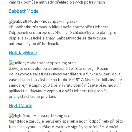
vám tak pomůže mít vždy přehled o svých potravinách
SabbathMode
Při Sabbathu zůstanou v klidu i vaše spotřebiče Liebherr.
Odpočinek si dopřeje osvětlení vně chladničky a to platí i pro
displej a akustické signály. SabbathMode se deaktivuje
automaticky po 80 hodinách.
HolidayMode
Užívejte si dovolenou a současně šetřete energii! Režim
HolidayMode zajistí deaktivaci ventilátoru a funkce SuperCool a
vaše chladnička zůstane na teplotě +15° C. Mrazicí oddíl zůstane
samozřejmě zapnutý. Již při návratu domů můžete přes mobilní
aplikaci HolidayMode vypnout a váš Liebherr tak pro vás
přichystá chladné přivítání.
NightMode
NightMode zaručuje nerušený spánek a noční odpočinek- při této
funkci se vypnou veškeré zvukové signály spotřebiče. V noční