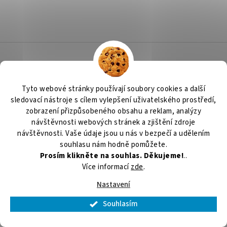
PŘIDAT KOMENTÁŘ
Z
á
p
a
Kontakt
Tyto webové stránky používají soubory cookies a další
t
sledovací nástroje s cílem vylepšení uživatelského prostředí,
shop
@
chladserviskv.cz
í
zobrazení přizpůsobeného obsahu a reklam, analýzy
353224867
návštěvnosti webových stránek a zjištění zdroje
návštěvnosti. Vaše údaje jsou u nás v bezpečí a udělením
souhlasu nám hodně pomůžete.
Prosím klikněte na souhlas. Děkujeme!
..
Více informací
zde
.
Přihlášení
Nastavení
E-mail
Souhlasím
Heslo