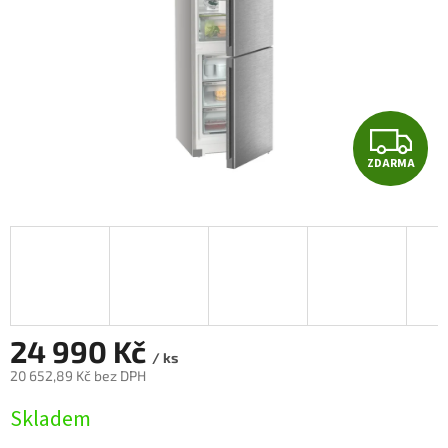
Z
ZDARMA
D
A
R
M
A
24 990 Kč
/ ks
20 652,89 Kč bez DPH
Měrná
Skladem
cena: