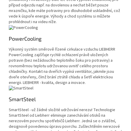
případ odjezdu např. na dovolenou a nechat běžet pouze
mrazničku, kde máte potraviny pro dlouhodobé uskladnění, což
vede k úspoře energie. Výhody a chod systému si můžete
prohlédnout i na videu níže.
PowerCooling
Výkonný systém směrově řízené cirkulace vzduchu LIEBHERR
PowerCooling zajišťuje rychlé ochlazení právě uložených
potravin (bez nežádoucího teplotního šoku pro potraviny) a
rovnoměrnou teplotu udržovanou uvnitř celého prostoru
chladničky. Kontakt na dveřích vypíná ventilátor, jakmile jsou
dveře otevřeny, čímž brání ztrátě chladu a šetří elektrickou
energii. LIEBHERR - kvalita, design a inovace.
SmartSteel
SmartSteel - už žádné složité udržování nerezu! Technologie
SmartSteel od Liebherr eliminuje zanechávání otisků na
nerezovém povrchu spotřebičů Liebherr. Jedná se o zvláštní,
designově povedenou úpravu povrchu. Zušlechtěním nerezové