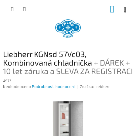
Přejít
NÁKUP
na
obsah
KOŠÍK
Liebherr KGNsd 57Vc03,
Kombinovaná chladnička
+ DÁREK +
10 let záruka a SLEVA ZA REGISTRACI
4975
Průměrné
Neohodnoceno
Podrobnosti hodnocení
Značka:
Liebherr
hodnocení
produktu
je
0,0
z
5
hvězdiček.