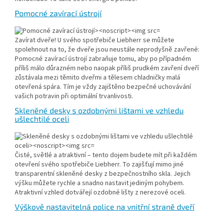
Pomocné zavírací ústrojí
Zavírat dveře! U svého spotřebiče Liebherr se můžete
spolehnout na to, že dveře jsou neustále neprodyšně zavřené:
Pomocné zavírací ústrojí zabraňuje tomu, aby po případném
příliš málo důrazném nebo naopak příliš prudkém zavření dveří
zůstávala mezi těmito dveřmi a tělesem chladničky malá
otevřená spára. Tím je vždy zajištěno bezpečné uchovávání
vašich potravin při optimální trvanlivosti.
Skleněné desky s ozdobnými lištami ve vzhledu
ušlechtilé oceli
Čisté, světlé a atraktivní – tento dojem budete mít při každém
otevření svého spotřebiče Liebherr. To zajišťují mimo jiné
transparentní skleněné desky z bezpečnostního skla. Jejich
výšku můžete rychle a snadno nastavit jediným pohybem.
Atraktivní vzhled dotvářejí ozdobné lišty z nerezové oceli.
Výškově nastavitelná police na vnitřní straně dveří