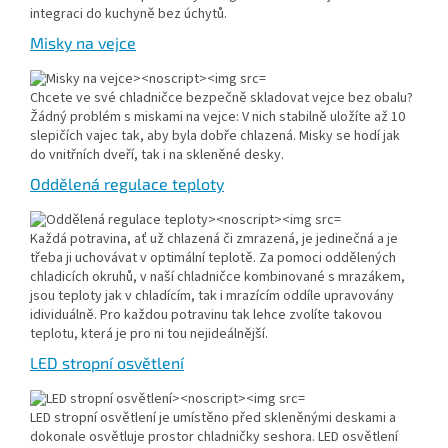
integraci do kuchyně bez úchytů.
Misky na vejce
Chcete ve své chladničce bezpečně skladovat vejce bez obalu?
Žádný problém s miskami na vejce: V nich stabilně uložíte až 10
slepičích vajec tak, aby byla dobře chlazená. Misky se hodí jak
do vnitřních dveří, tak i na skleněné desky.
Oddělená regulace teploty
Každá potravina, ať už chlazená či zmrazená, je jedinečná a je
třeba ji uchovávat v optimální teplotě. Za pomoci oddělených
chladicích okruhů, v naší chladničce kombinované s mrazákem,
jsou teploty jak v chladícím, tak i mrazícím oddíle upravovány
idividuálně. Pro každou potravinu tak lehce zvolíte takovou
teplotu, která je pro ni tou nejideálnější.
LED stropní osvětlení
LED stropní osvětlení je umístěno před skleněnými deskami a
dokonale osvětluje prostor chladničky seshora. LED osvětlení