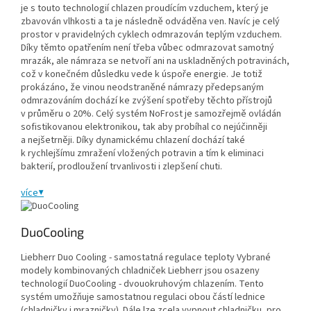
je s touto technologií chlazen proudícím vzduchem, který je
zbavován vlhkosti a ta je následně odváděna ven. Navíc je celý
prostor v pravidelných cyklech odmrazován teplým vzduchem.
Díky těmto opatřením není třeba vůbec odmrazovat samotný
mrazák, ale námraza se netvoří ani na uskladněných potravinách,
což v konečném důsledku vede k úspoře energie. Je totiž
prokázáno, že vinou neodstraněné námrazy předepsaným
odmrazováním dochází ke zvýšení spotřeby těchto přístrojů
v průměru o 20%. Celý systém NoFrost je samozřejmě ovládán
sofistikovanou elektronikou, tak aby probíhal co nejúčinněji
a nejšetrněji. Díky dynamickému chlazení dochází také
k rychlejšímu zmražení vložených potravin a tím k eliminaci
bakterií, prodloužení trvanlivosti i zlepšení chuti.
více
▼
DuoCooling
Liebherr Duo Cooling - samostatná regulace teploty Vybrané
modely kombinovaných chladniček Liebherr jsou osazeny
technologií DuoCooling - dvouokruhovým chlazením. Tento
systém umožňuje samostatnou regulaci obou částí lednice
(chladničky i mrazničky). Dále lze zcela vypnout chladničku, pro