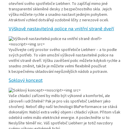
otevření svého spotřebiče Liebherr. To zajišťují mimo jiné
transparentní skleněné desky z bezpečnostního skla. Jejich
výšku můžete rychle a snadno nastavit jediným pohybem.
Atraktivní vzhled dotvářejí ozdobné lišty z nerezové oceli.
Výškově nastavitelná police na vnitřní straně dveří
Využívejte celý prostor svého spotřebiče Liebherr – a to podle
svých potřeb. To vám umožní výškově nastavitelné police na
vnitřní straně dveří. Výšku zavěšení polic můžete kdykoli rychle a
snadno změnit, takže je můžete velmi flexibilně používat
k bezpečnému skladování nejrůznějších nádob a potravin.
Soklový koncept
Vaše chladicí zařízení by mělo být výkonné a komfortní, ale
zároveň i udržitelné? Pak je pro vás spotřebič Liebherr jako
stvořený. Neboť díky naší technologii BluPerformance se stává
dokonalým: Nabízí extra velký objem i chladicí výkon. Přitom však
odebírá velmi málo elektrické energie. A poslechněte si to:
Neslyšíte téměř nic. Váš spotřebič Liebherr je totiž navzdory
svému výkonu extrémně tichý.