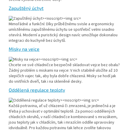
Zapuštěný úchyt
Mimořádné a funkční: Díky průběžnému svisle a ergonomicky
umístěnému zapuštěnému úchytu se spotřebič velmi snadno
otevírá. Moderní a puristický design navíc umožňuje dokonalou
integraci do kuchyně bez úchytů.
Misky na vejce
Chcete ve své chladničce bezpečně skladovat vejce bez obalu?
Žádný problém s miskami na vejce: V nich stabilně uložíte až 10
slepičích vajec tak, aby byla dobře chlazená. Misky se hodí jak
do vnitřních dveří, tak i na skleněné desky.
Oddělená regulace teploty
Každá potravina, ať už chlazená či zmrazená, je jedinečná a je
třeba ji uchovávat v optimální teplotě. Za pomoci oddělených
chladicích okruhů, v naší chladničce kombinované s mrazákem,
jsou teploty jak v chladícím, tak i mrazícím oddíle upravovány
idividuálně. Pro každou potravinu tak lehce zvolíte takovou