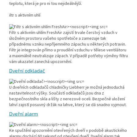
teplotu, která je pro ni tou nejideálnější.
iltr s aktivním uhlí
Filtr s aktivním uhlím FreshAir zajistí trvale čerstvý vzduch v
úložném prostoru vašeho spotřebiče a zamezuje tak
případnému vzniku nepříjemného zápachu u některých potravin.
Filtr je integrován přímo u proudění vzduchu v tělese ventilátoru
a maximálně neutralizuje zápach. V případě potřeby výměny filtru
vám ukazatel zanechá upozornění.
Dveřní odkladač
U dveřních odkladačů chladničky Liebherr je možná jednoduchá
nastavitelnost výšky. Součástí odkladačů jsou dna z
bezpečnostního skla a lišty z nerezové oceli. Bezpečné uložení
lahví zajistí posuvný držák na lahve, který se dá snadno vyjmout.
Dveřní alarm
Ke spuštění upozornění otevřených dveří v podobě akustického
alarmu dochází 60 sekund od otevření dveří. Dveřní alarm tak