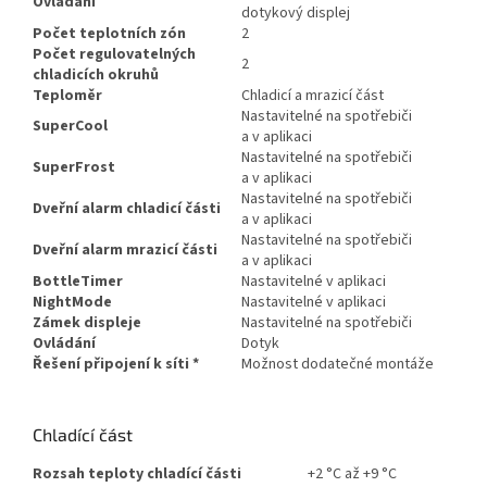
Ovládání
dotykový displej
Počet teplotních zón
2
Počet regulovatelných
2
chladicích okruhů
Teploměr
Chladicí a mrazicí část
Nastavitelné na spotřebiči
SuperCool
a v aplikaci
Nastavitelné na spotřebiči
SuperFrost
a v aplikaci
Nastavitelné na spotřebiči
Dveřní alarm chladicí části
a v aplikaci
Nastavitelné na spotřebiči
Dveřní alarm mrazicí části
a v aplikaci
BottleTimer
Nastavitelné v aplikaci
NightMode
Nastavitelné v aplikaci
Zámek displeje
Nastavitelné na spotřebiči
Ovládání
Dotyk
Řešení připojení k síti
*
Možnost dodatečné montáže
Chladící část
Rozsah teploty chladící části
+2 °C až +9 °C