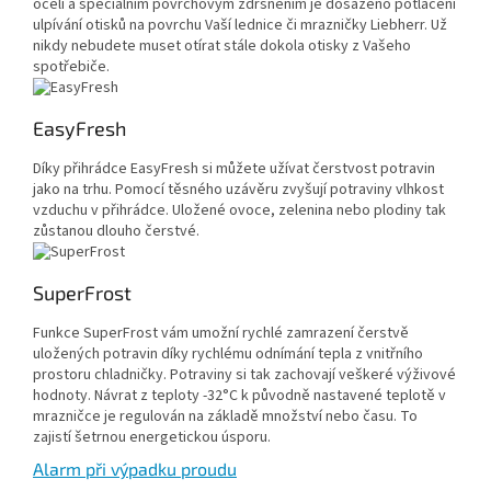
oceli a speciálním povrchovým zdrsněním je dosaženo potlačení
ulpívání otisků na povrchu Vaší lednice či mrazničky Liebherr. Už
nikdy nebudete muset otírat stále dokola otisky z Vašeho
spotřebiče.
EasyFresh
Díky přihrádce EasyFresh si můžete užívat čerstvost potravin
jako na trhu. Pomocí těsného uzávěru zvyšují potraviny vlhkost
vzduchu v přihrádce. Uložené ovoce, zelenina nebo plodiny tak
zůstanou dlouho čerstvé.
SuperFrost
Funkce SuperFrost vám umožní rychlé zamrazení čerstvě
uložených potravin díky rychlému odnímání tepla z vnitřního
prostoru chladničky. Potraviny si tak zachovají veškeré výživové
hodnoty. Návrat z teploty -32°C k původně nastavené teplotě v
mrazničce je regulován na základě množství nebo času. To
zajistí šetrnou energetickou úsporu.
Alarm při výpadku proudu