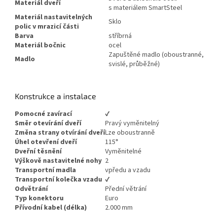
Materiál dveří
s materiálem SmartSteel
Materiál nastavitelných
Sklo
polic v mrazicí části
Barva
stříbrná
Materiál bočnic
ocel
Zapuštěné madlo (oboustranné,
Madlo
svislé, průběžné)
Konstrukce a instalace
Pomocné zavírací
✔
Směr otevírání dveří
Pravý vyměnitelný
Změna strany otvírání dveří
Lze oboustranně
Úhel otevření dveří
115°
Dveřní těsnění
Vyměnitelné
Výškově nastavitelné nohy
2
Transportní madla
vpředu a vzadu
Transportní kolečka vzadu
✔
Odvětrání
Přední větrání
Typ konektoru
Euro
Přívodní kabel (délka)
2.000 mm