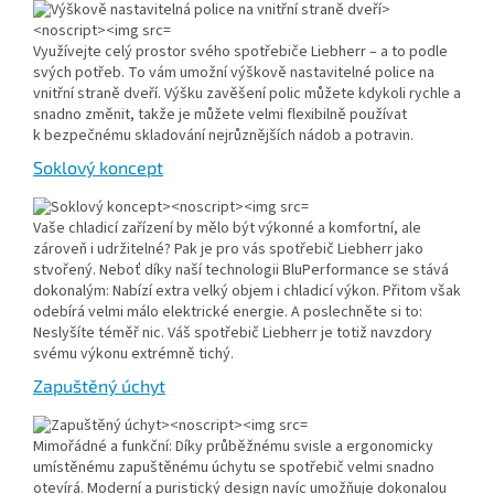
Využívejte celý prostor svého spotřebiče Liebherr – a to podle
svých potřeb. To vám umožní výškově nastavitelné police na
vnitřní straně dveří. Výšku zavěšení polic můžete kdykoli rychle a
snadno změnit, takže je můžete velmi flexibilně používat
k bezpečnému skladování nejrůznějších nádob a potravin.
Soklový koncept
Vaše chladicí zařízení by mělo být výkonné a komfortní, ale
zároveň i udržitelné? Pak je pro vás spotřebič Liebherr jako
stvořený. Neboť díky naší technologii BluPerformance se stává
dokonalým: Nabízí extra velký objem i chladicí výkon. Přitom však
odebírá velmi málo elektrické energie. A poslechněte si to:
Neslyšíte téměř nic. Váš spotřebič Liebherr je totiž navzdory
svému výkonu extrémně tichý.
Zapuštěný úchyt
Mimořádné a funkční: Díky průběžnému svisle a ergonomicky
umístěnému zapuštěnému úchytu se spotřebič velmi snadno
otevírá. Moderní a puristický design navíc umožňuje dokonalou