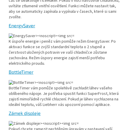
čas se deaktivuje i IceMaker. Pokud v noci navštívíte chladničku,
uvítáte ztlumené vnitřní osvětlení. Funkci můžete nastavit tak,
aby se automaticky zapínala a vypínala v časech, které si sami
zvolíte.
EnergySaver
K úspoře energie i peněz vám pomůže režim EnergySaver. Po
aktivaci funkce se zvýší standardní teplota o 2 stupně a
čerstvost uložených potravin ve vaší chladničce zůstane
zachována. Režim úspory energie zajistí menší potřebu
elektrického proudu.
BottleTimer
BottleTimer vám pomůže spolehlivě zachladit láhev vašeho
oblíbeného nápoje. Je potřeba spustit funkci SuperFrost, která
zajistí mimořádně rychlé chlazení. Pokud je láhev vychlazena na
ideální teplotu, váš Liebherr vás upozorní pomocí aplikace.
Zámek displeje
Pokud chcete zamezit nechtěným úpravám v nastavení vaší