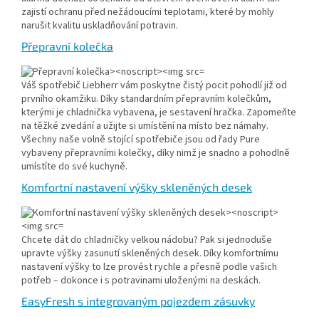
zajistí ochranu před nežádoucími teplotami, které by mohly
narušit kvalitu uskladňování potravin.
Přepravní kolečka
Váš spotřebič Liebherr vám poskytne čistý pocit pohodlí již od
prvního okamžiku. Díky standardním přepravním kolečkům,
kterými je chladnička vybavena, je sestavení hračka. Zapomeňte
na těžké zvedání a užijte si umístění na místo bez námahy.
Všechny naše volně stojící spotřebiče jsou od řady Pure
vybaveny přepravními kolečky, díky nimž je snadno a pohodlně
umístíte do své kuchyně.
Komfortní nastavení výšky skleněných desek
Chcete dát do chladničky velkou nádobu? Pak si jednoduše
upravte výšky zasunutí skleněných desek. Díky komfortnímu
nastavení výšky to lze provést rychle a přesně podle vašich
potřeb – dokonce i s potravinami uloženými na deskách.
EasyFresh s integrovaným pojezdem zásuvky