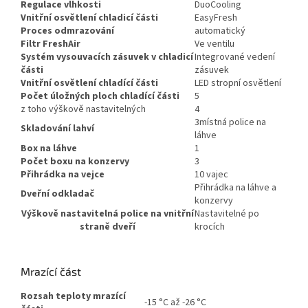
Regulace vlhkosti
DuoCooling
Vnitřní osvětlení chladicí části
EasyFresh
Proces odmrazování
automatický
Filtr FreshAir
Ve ventilu
Systém vysouvacích zásuvek v chladicí
Integrované vedení
části
zásuvek
Vnitřní osvětlení chladící části
LED stropní osvětlení
Počet úložných ploch chladící části
5
z toho výškově nastavitelných
4
3místná police na
Skladování lahví
láhve
Box na láhve
1
Počet boxu na konzervy
3
Přihrádka na vejce
10 vajec
Přihrádka na láhve a
Dveřní odkladač
konzervy
Výškově nastavitelná police na vnitřní
Nastavitelné po
straně dveří
krocích
Mrazící část
Rozsah teploty mrazící
-15 °C až -26 °C