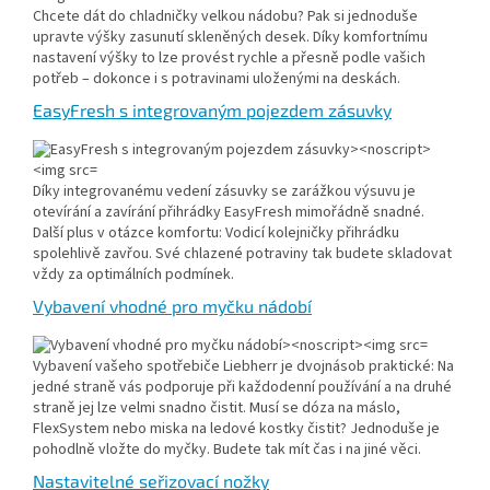
Chcete dát do chladničky velkou nádobu? Pak si jednoduše
upravte výšky zasunutí skleněných desek. Díky komfortnímu
nastavení výšky to lze provést rychle a přesně podle vašich
potřeb – dokonce i s potravinami uloženými na deskách.
EasyFresh s integrovaným pojezdem zásuvky
Díky integrovanému vedení zásuvky se zarážkou výsuvu je
otevírání a zavírání přihrádky EasyFresh mimořádně snadné.
Další plus v otázce komfortu: Vodicí kolejničky přihrádku
spolehlivě zavřou. Své chlazené potraviny tak budete skladovat
vždy za optimálních podmínek.
Vybavení vhodné pro myčku nádobí
Vybavení vašeho spotřebiče Liebherr je dvojnásob praktické: Na
jedné straně vás podporuje při každodenní používání a na druhé
straně jej lze velmi snadno čistit. Musí se dóza na máslo,
FlexSystem nebo miska na ledové kostky čistit? Jednoduše je
pohodlně vložte do myčky. Budete tak mít čas i na jiné věci.
Nastavitelné seřizovací nožky