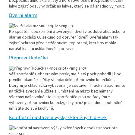
bezpečnostního skla a lišty z nerezové oceli. Bezpečné uložení
lahví zajistí posuvný držák na lahve, který se dá snadno vyjmout.
Dveřní alarm
Ke spuštění upozornění otevřených dveří v podobě akustického
alarmu dochází 60 sekund od otevření dveří. Dveřní alarm tak
zajistí ochranu před nežádoucími teplotami, které by mohly
narušit kvalitu uskladňování potravin.
Přepravní kolečka
Váš spotřebič Liebherr vám poskytne čistý pocit pohodlí již od
prvního okamžiku. Díky standardním přepravním kolečkům,
kterými je chladnička vybavena, je sestavení hračka. Zapomeňte
na těžké zvedání a užijte si umístění na místo bez námahy.
Všechny naše volně stojící spotřebiče jsou od řady Pure
vybaveny přepravními kolečky, díky nimž je snadno a pohodlně
umístíte do své kuchyně.
Komfortní nastavení výšky skleněných desek