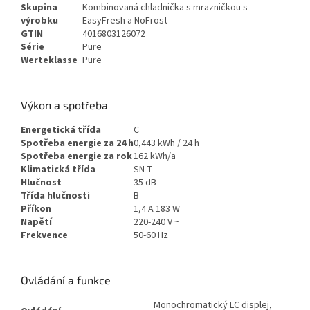
Skupina
Kombinovaná chladnička s mrazničkou s
výrobku
EasyFresh a NoFrost
GTIN
4016803126072
Série
Pure
Werteklasse
Pure
Výkon a spotřeba
Energetická třída
C
Spotřeba energie za 24 h
0,443 kWh / 24 h
Spotřeba energie za rok
162 kWh/a
Klimatická třída
SN-T
Hlučnost
35 dB
Třída hlučnosti
B
Příkon
1,4 A 183 W
Napětí
220-240 V ~
Frekvence
50-60 Hz
Ovládání a funkce
Monochromatický LC displej,