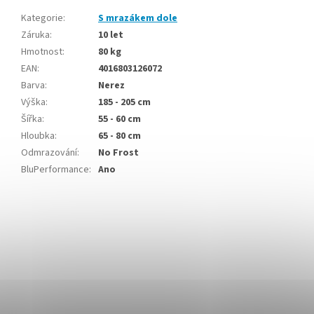
Kategorie
:
S mrazákem dole
Záruka
:
10 let
Hmotnost
:
80 kg
EAN
:
4016803126072
Barva
:
Nerez
Výška
:
185 - 205 cm
Šířka
:
55 - 60 cm
Hloubka
:
65 - 80 cm
Odmrazování
:
No Frost
BluPerformance
:
Ano
Buďte první, kdo napíše příspěvek k této položce.