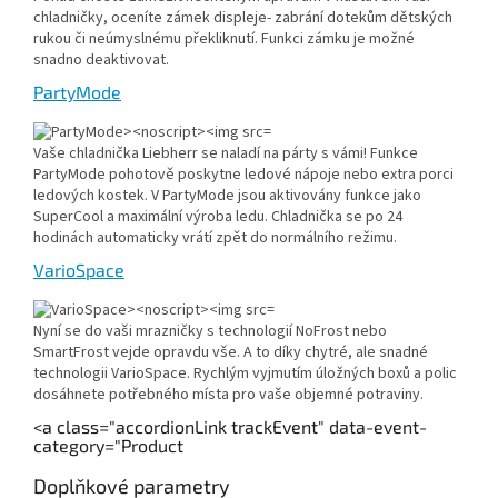
chladničky, oceníte zámek displeje- zabrání dotekům dětských
rukou či neúmyslnému překliknutí. Funkci zámku je možné
snadno deaktivovat.
PartyMode
Vaše chladnička Liebherr se naladí na párty s vámi! Funkce
PartyMode pohotově poskytne ledové nápoje nebo extra porci
ledových kostek. V PartyMode jsou aktivovány funkce jako
SuperCool a maximální výroba ledu. Chladnička se po 24
hodinách automaticky vrátí zpět do normálního režimu.
VarioSpace
Nyní se do vaši mrazničky s technologií NoFrost nebo
SmartFrost vejde opravdu vše. A to díky chytré, ale snadné
technologii VarioSpace. Rychlým vyjmutím úložných boxů a polic
dosáhnete potřebného místa pro vaše objemné potraviny.
<a class="accordionLink trackEvent" data-event-
category="Product
Doplňkové parametry