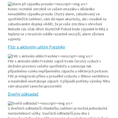
Konec rozteklé zmrzlině ve vašem mrazáku v důsledku
nenadálého výpadku proudu. Chytrý alarm, zabudovaný ve
spotřebičích Liebherr, vám dá nejen akusticky, ale i vizuálně na
zabudovaném displeji vědět, že je vaše zmrzlina v ohrožení.
Nebude vás však děsit zbytečně! Pokud bude výpadek krátký a
teplota se v mrazícím oddíle razantně nezvýší, alarm zůstane
vypnutý.
Filtr s aktivním uhlím FreshAir
Filtr s aktivním uhlím FreshAir zajistí trvale čerstvý vzduch v
úložném prostoru vašeho spotřebiče a zamezuje tak
případnému vzniku nepříjemného zápachu u některých potravin.
Filtr je integrován přímo u proudění vzduchu v tělese ventilátoru
a maximálně neutralizuje zápach. V případě potřeby výměny filtru
vám ukazatel zanechá upozornění.
Dveřní odkladač
U dveřních odkladačů chladničky Liebherr je možná jednoduchá
nastavitelnost výšky. Součástí odkladačů jsou dna z