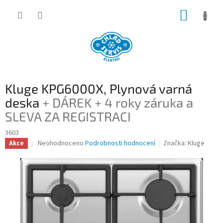
Přejít
NÁKUP
na
obsah
KOŠÍK
Kluge KPG6000X, Plynová varná
deska
+ DÁREK + 4 roky záruka a
SLEVA ZA REGISTRACI
3603
Průměrné
Neohodnoceno
Podrobnosti hodnocení
Značka:
Kluge
Akce
hodnocení
produktu
je
0,0
z
5
hvězdiček.