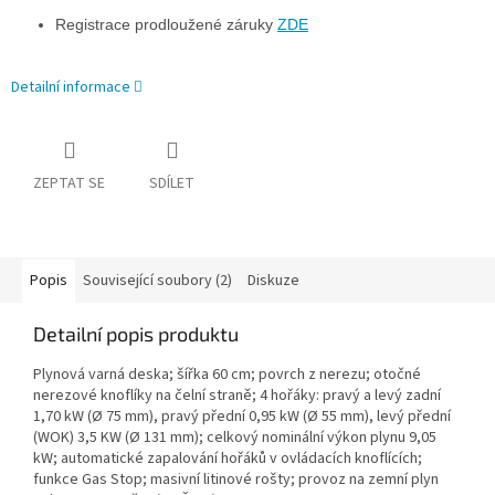
Registrace prodloužené záruky
ZDE
Detailní informace
ZEPTAT SE
SDÍLET
Popis
Související soubory (2)
Diskuze
Detailní popis produktu
Plynová varná deska; šířka 60 cm; povrch z nerezu; otočné
nerezové knoflíky na čelní straně; 4 hořáky: pravý a levý zadní
1,70 kW (Ø 75 mm), pravý přední 0,95 kW (Ø 55 mm), levý přední
(WOK) 3,5 KW (Ø 131 mm); celkový nominální výkon plynu 9,05
kW; automatické zapalování hořáků v ovládacích knoflících;
funkce Gas Stop; masivní litinové rošty; provoz na zemní plyn