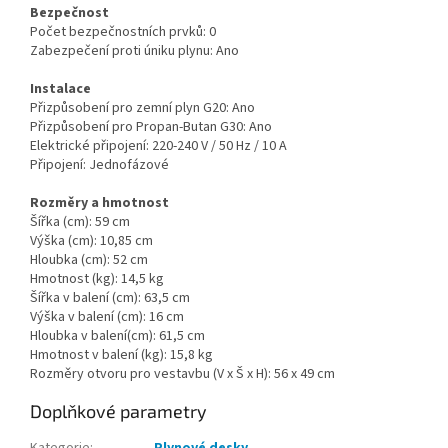
Bezpečnost
Počet bezpečnostních prvků:
0
Zabezpečení proti úniku plynu:
Ano
Instalace
Přizpůsobení pro zemní plyn G20:
Ano
Přizpůsobení pro Propan-Butan G30:
Ano
Elektrické připojení:
220-240 V / 50 Hz / 10 A
Připojení:
Jednofázové
Rozměry a hmotnost
Šířka (cm):
59 cm
Výška (cm):
10,85 cm
Hloubka (cm):
52 cm
Hmotnost (kg):
14,5 kg
Šířka v balení (cm):
63,5 cm
Výška v balení (cm):
16 cm
Hloubka v balení(cm):
61,5 cm
Hmotnost v balení (kg):
15,8 kg
Rozměry otvoru pro vestavbu (V x Š x H):
56 x 49 cm
Doplňkové parametry