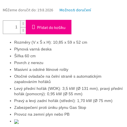
Můžeme doručit do:
19.8.2026
Možnosti doručení
Přidat do košíku
Rozměry (V x Š x H): 10,85 x 59 x 52 cm
Plynová varná deska
Šířka 60 cm
Povrch z nerezu
Masivní a odolné litinové rošty
Otočné ovladače na čelní straně s automatickým
zapalováním hořáků
Levý přední hořák (WOK): 3,5 kW (Ø 131 mm), pravý přední
hořák (pomocný): 0,95 kW (Ø 55 mm)
Pravý a levý zadní hořák (střední): 1,70 kW (Ø 75 mm)
Zabezpečení proti úniku plynu Gas Stop
Provoz na zemní plyn nebo PB