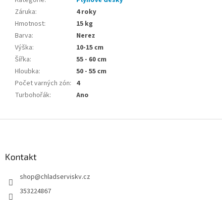
Kategorie
:
Plynové desky
Záruka
:
4 roky
Hmotnost
:
15 kg
Barva
:
Nerez
Výška
:
10-15 cm
Šířka
:
55 - 60 cm
Hloubka
:
50 - 55 cm
Počet varných zón
:
4
Turbohořák
:
Ano
Z
á
p
a
Kontakt
t
shop
@
chladserviskv.cz
í
353224867