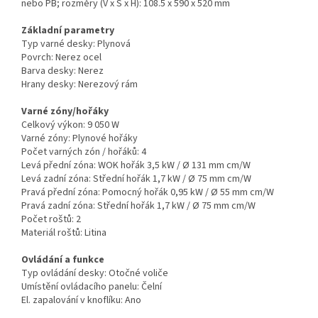
nebo PB; rozměry (V x Š x H): 108.5 x 590 x 520 mm
Základní parametry
Typ varné desky:
Plynová
Povrch:
Nerez ocel
Barva desky:
Nerez
Hrany desky:
Nerezový rám
Varné zóny/hořáky
Celkový výkon:
9 050 W
Varné zóny:
Plynové hořáky
Počet varných zón / hořáků:
4
Levá přední zóna:
WOK hořák 3,5 kW / Ø 131 mm cm/W
Levá zadní zóna:
Střední hořák 1,7 kW / Ø 75 mm cm/W
Pravá přední zóna:
Pomocný hořák 0,95 kW / Ø 55 mm cm/W
Pravá zadní zóna:
Střední hořák 1,7 kW / Ø 75 mm cm/W
Počet roštů:
2
Materiál roštů:
Litina
Ovládání a funkce
Typ ovládání desky:
Otočné voliče
Umístění ovládacího panelu:
Čelní
El. zapalování v knoflíku:
Ano