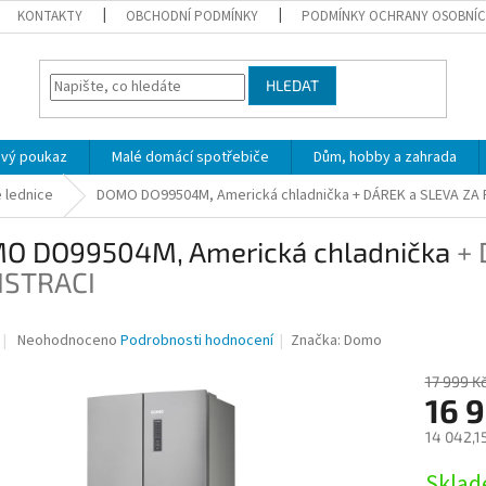
KONTAKTY
OBCHODNÍ PODMÍNKY
PODMÍNKY OCHRANY OSOBNÍC
HLEDAT
ový poukaz
Malé domácí spotřebiče
Dům, hobby a zahrada
 lednice
DOMO DO99504M, Americká chladnička
+ DÁREK a SLEVA ZA
O DO99504M, Americká chladnička
+ 
ISTRACI
Průměrné
Neohodnoceno
Podrobnosti hodnocení
Značka:
Domo
hodnocení
produktu
17 999 K
je
16 
0,0
14 042,1
z
5
Měrná
Skla
hvězdiček.