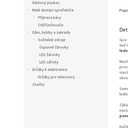
Dárkový poukaz
Malé domácí spotřebiče
Popi
Příprava kávy
Odšťavňovače
Det
Dům, hobby a zahrada
Světelné zdroje
Sice
teď 
Úsporné žárovky
led
LED žárovky
Neot
LED zářivky
prov
Držáky k elektronice
vlas
Držáky pro televizory
okou
Značky
Samo
ledn
Zákl
nasta
pane
Každ