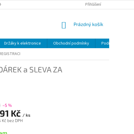
H ÚDAJŮ
Přihlášení
NÁKUPNÍ
Prázdný košík
KOŠÍK
Držáky k elektronice
Obchodní podmínky
Podmínky ochrany
 REGISTRACI
DÁREK a SLEVA ZA
č
–5 %
991 Kč
/ ks
5 Kč bez DPH
dem