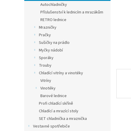
n
Autochladničky
e
Příslušenství k lednicím a mrazákům
l
RETRO lednice
Mrazničky
Pračky
Sušičky na prádlo
Myčky nádobí
Sporáky
Trouby
Chladící vitríny a vinotéky
Vitríny
Vinotéky
Barové lednice
Profi chladící skříně
Chladící a mrazící stoly
SET chladnička a mraznička
Vestavné spotřebiče