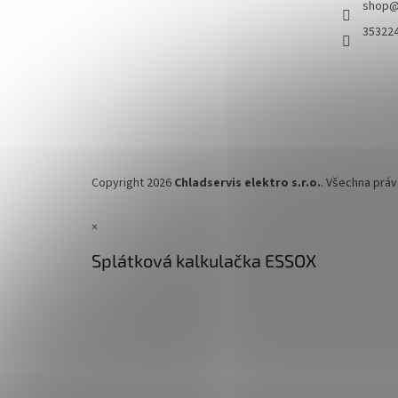
shop
35322
Copyright 2026
Chladservis elektro s.r.o.
. Všechna prá
×
Splátková kalkulačka ESSOX