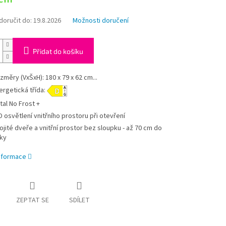
oručit do:
19.8.2026
Možnosti doručení
Přidat do košíku
změry (VxŠxH): 180 x 79 x 62 cm...
ergetická třída:
tal No Frost +
D osvětlení vnitřního prostoru při otevření
ojité dveře a vnitřní prostor bez sloupku - až 70 cm do
řky
informace
ZEPTAT SE
SDÍLET