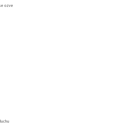
 se ozve
zduchu