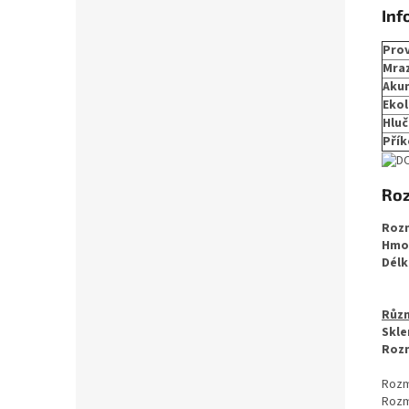
Inf
Prov
Mraz
Aku
Ekol
Hluč
Přík
Roz
Rozm
Hmot
Délk
Různ
Skle
Rozm
Rozm
Rozm