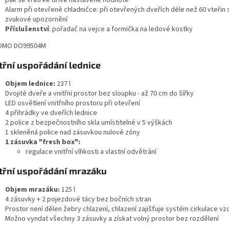
pak se vrátí ke dříve nastavené hodnotě
Alarm při otevřené chladničce: při otevřených dveřích déle než 60 vteřin
zvukové upozornění
Příslušenství
: pořadač na vejce a formička na ledové kostky
třní uspořádání lednice
Objem lednice:
237 l
Dvojité dveře a vnitřní prostor bez sloupku - až 70 cm do šířky
LED osvětlení vnitřního prostoru při otevření
4 přihrádky ve dveřích lednice
2 police z bezpečnostního skla umístitelné v 5 výškách
1 skleněná police nad zásuvkou nulové zóny
1 zásuvka "fresh box":
regulace vnitřní vlhkosti a vlastní odvětrání
třní uspořádání mrazáku
Objem mrazáku:
125 l
4 zásuvky + 2 pojezdové tácy bez bočních stran
Prostor není dělen žebry chlazení, chlazení zajišťuje systém cirkulace v
Možno vyndat všechny 3 zásuvky a získat volný prostor bez rozdělení