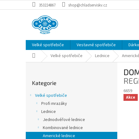
Přejít
353224867
shop@chladserviskv.cz
na
obsah
Velké spotřebiče
Vestavné spotřebiče
Dárk
Domů
Velké spotřebiče
Lednice
Americké
P
DOM
o
Přeskočit
s
REG
Kategorie
kategorie
t
6659
r
Velké spotřebiče
Akce
a
Profi mrazáky
n
Lednice
n
í
Jednodvéřové lednice
p
Kombinované lednice
a
Americké lednice