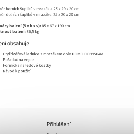
ěr horních šuplíků v mrazáku: 25 x 29 x 20 cm
ěr dolních šuplíků v mrazáku: 25 x 20 x 20 cm
ěry balení (š x h x v):
85 x 67 x 190 cm
nost balení:
86,5 kg
ení obsahuje
Čtyřdvéřová lednice s mrazákem dole DOMO DO99504M
Pořadač na vejce
Formička na ledové kostky
Návod k použití
Přihlášení