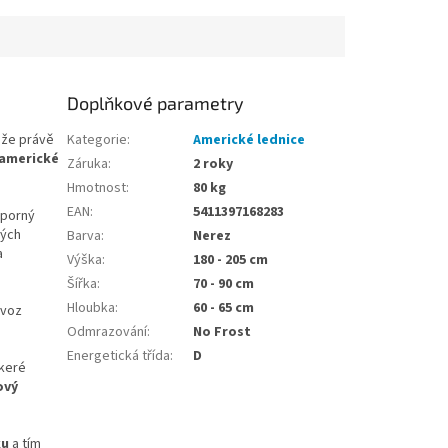
Doplňkové parametry
 že právě
Kategorie
:
Americké lednice
americké
Záruka
:
2 roky
Hmotnost
:
80 kg
EAN
:
5411397168283
sporný
ných
Barva
:
Nerez
a
Výška
:
180 - 205 cm
Šířka
:
70 - 90 cm
Hloubka
:
60 - 65 cm
ovoz
Odmrazování
:
No Frost
Energetická třída
:
D
škeré
ový
ku
a tím