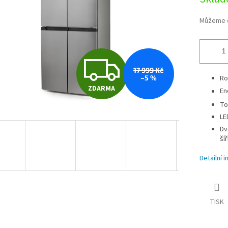
cena:
Můžeme d
Z
17 999 Kč
–5 %
Ro
ZDARMA
En
D
To
LE
A
Dv
ší
Detailní 
R
M
TISK