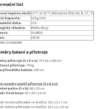
ormační list
ozní teplota okolí:
10 °C až 43 °C (klimatická třída SN, N, ST, T)
ící kapacita:
10 kg/24 h
mulační doba:
10 h
ogické chladivo:
R600a (66 g)
nost:
39 dB(A)
on:
180 W
měry balení a přístroje
ěry přístroje (š x h x v):
79 x 62 x 180 cm
nost přístroje:
79 kg
a přívodního kabelu:
188 cm
é rozměry uvnitř přístroje (š x h x v):
něné police (š x h):
68 x 29 cm
ěr fresh boxu:
65 x 30 x 14 cm
ěr horních přihrádek ve dveřích: 26 x 12 x 7 cm
ěr dolních přihrádek ve dveřích: 26 x 12 x 10 cm