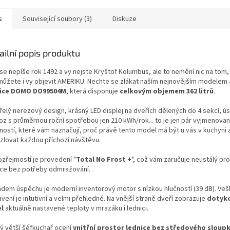
A
s
Související soubory (3)
Diskuze
ailní popis produktu
 se nepíše rok 1492 a vy nejste Kryštof Kolumbus, ale to nemění nic na tom,
můžete i vy objevit AMERIKU. Nechte se zlákat naším nejnovějším modelem
nice DOMO DO99504M
, která disponuje
celkovým objemem 362 litrů
.
řelý nerezový design, krásný LED displej na dveřích dělených do 4 sekcí, ú
oz s průměrnou roční spotřebou jen 210 kWh/rok... to je jen pár vyjmenova
tností, které vám naznačují, proč právě tento model má být u vás v kuchyni 
zlovat každou příchozí návštěvu.
zřejmostí je provedení "
Total No Frost +
", což vám zaručuje neustálý pr
ice bez potřeby odmražování.
adem úspěchu je moderní inventorový motor s nízkou hlučností (39 dB). Ve
vení je intutivní a velmi přehledné. Na vnější straně dveří zobrazuje
dotyk
l
aktuálně nastavené teploty v mrazáku i lednici.
ý větší šéfkuchař ocení
vnitřní prostor lednice bez středového sloup