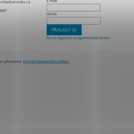
E-mail
@
chladserviskv.cz
4867
Heslo
PŘIHLÁSIT SE
Nová registrace
Zapomenuté heslo
va vyhrazena.
Upravit nastavení cookies