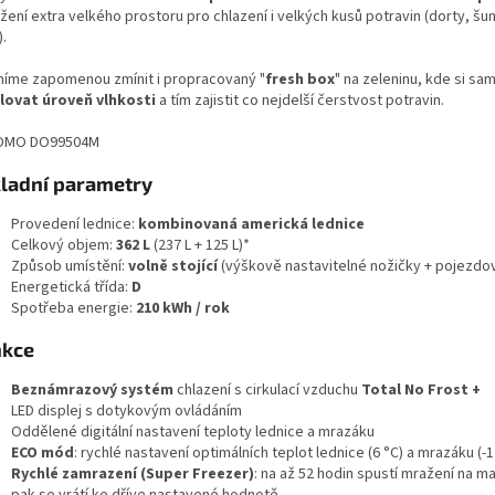
ení extra velkého prostoru pro chlazení i velkých kusů potravin (dorty, šun
).
íme zapomenou zmínit i propracovaný "
fresh box
" na zeleninu, kde si sam
lovat úroveň vlhkosti
a tím zajistit co nejdelší čerstvost potravin.
ladní parametry
Provedení lednice:
kombinovaná americká lednice
Celkový objem:
362 L
(237 L + 125 L)*
Způsob umístění:
volně stojící
(výškově nastavitelné nožičky + pojezdo
Energetická třída:
D
Spotřeba energie:
210 kWh / rok
nkce
Beznámrazový systém
chlazení s cirkulací vzduchu
Total No Frost +
LED displej s dotykovým ovládáním
Oddělené digitální nastavení teploty lednice a mrazáku
ECO mód
: rychlé nastavení optimálních teplot lednice (6 °C) a mrazáku (-1
Rychlé zamrazení (Super Freezer)
: na až 52 hodin spustí mražení na 