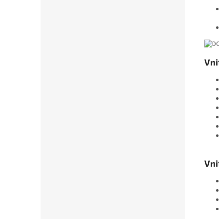
Vni
Vni