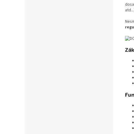
dosaž
atd...
Nesm
regu
Zák
Fu