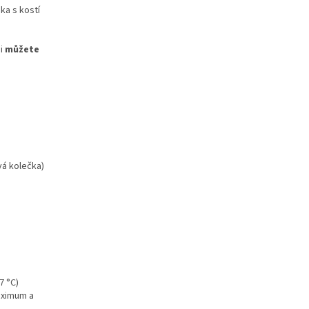
ka s kostí
i
můžete
vá kolečka)
7 °C)
maximum a