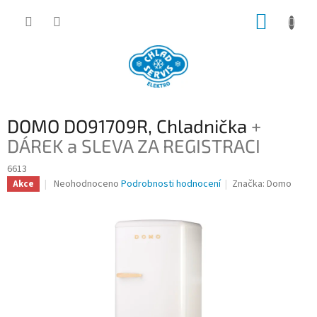
Přejít
NÁKUP
na
obsah
KOŠÍK
DOMO DO91709R, Chladnička
+
DÁREK a SLEVA ZA REGISTRACI
6613
Průměrné
Neohodnoceno
Podrobnosti hodnocení
Značka:
Domo
Akce
hodnocení
produktu
je
0,0
z
5
hvězdiček.