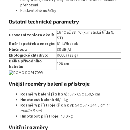
přehození
Nastavitelné nožičky
Ostatní technické parametry
16 °C až 38 °C (klimatická třída N,
Provozní teplota okolí:
ST)
Roční spotřeba energie:
81 kWh / rok
Hlučnost:
39 dB(A)
Ekologické chladivo:
R600a (28 g)
Délka přívodního
128 cm
kabelu:
Vnější rozměry balení a přístroje
Rozměry balení (š x h x v):
57 x 65 x 150,5 cm
Hmotnost balení:
46,1 kg
Rozměry přístroje (š x h x v):
54 x 57 x 144,5 cm
(+
madlo 5 cm)
Hmotnost přístroje:
40,9 kg
Vnitřní rozměry