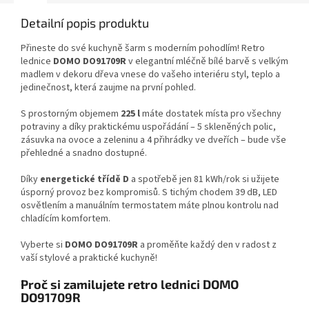
Detailní popis produktu
Přineste do své kuchyně šarm s moderním pohodlím! Retro
lednice
DOMO DO91709R
v elegantní mléčně bílé barvě s velkým
madlem v dekoru dřeva vnese do vašeho interiéru styl, teplo a
jedinečnost, která zaujme na první pohled.
S prostorným objemem
225 l
máte dostatek místa pro všechny
potraviny a díky praktickému uspořádání – 5 skleněných polic,
zásuvka na ovoce a zeleninu a 4 přihrádky ve dveřích – bude vše
přehledné a snadno dostupné.
Díky
energetické třídě D
a spotřebě jen 81 kWh/rok si užijete
úsporný provoz bez kompromisů. S tichým chodem 39 dB, LED
osvětlením a manuálním termostatem máte plnou kontrolu nad
chladícím komfortem.
Vyberte si
DOMO DO91709R
a proměňte každý den v radost z
vaší stylové a praktické kuchyně!
Proč si zamilujete retro lednici DOMO
DO91709R