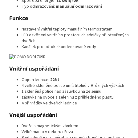
Spotřeba energie:
81 kWh/rok
Typ odmrazování:
manuální odmrazování
Funkce
Nastavení vnitřní teploty manuálním termostatem
LED osvětlení vnitřního prostoru chladničky při otevřených
dveřích
Kanálek pro odtok zkondenzované vody
Vnitřní uspořádání
Objem lednice:
225 l
4 velké skleněné police umístitelné v 9 různých výškách
1 skleněná police nad zásuvkou na zeleninu
zásuvka na ovoce a zeleninu z průhledného plastu
4 přihrádky ve dveřích lednice
Vnější uspořádání
Dveře s magnetickým zámkem
Velké madlo v dekoru dřeva
Panty dveří jsou z výroby na pravé straně bez možnosti