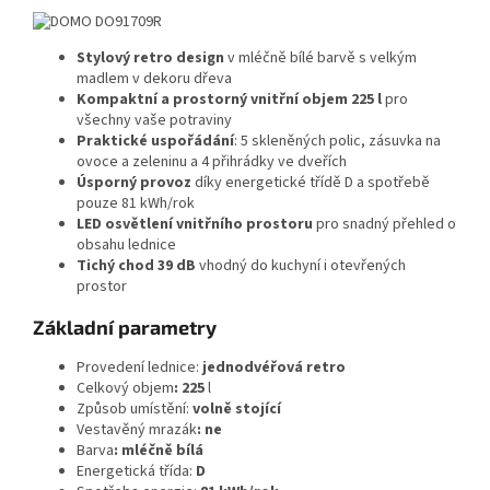
Stylový retro design
v mléčně bílé barvě s velkým
madlem v dekoru dřeva
Kompaktní a prostorný vnitřní objem 225 l
pro
všechny vaše potraviny
Praktické uspořádání
: 5 skleněných polic, zásuvka na
ovoce a zeleninu a 4 přihrádky ve dveřích
Úsporný provoz
díky energetické třídě D a spotřebě
pouze 81 kWh/rok
LED osvětlení vnitřního prostoru
pro snadný přehled o
obsahu lednice
Tichý chod 39 dB
vhodný do kuchyní i otevřených
prostor
Základní parametry
Provedení lednice:
jednodvéřová retro
Celkový objem
: 225
l
Způsob umístění:
volně stojící
Vestavěný mrazák
:
ne
Barva
:
mléčně bílá
Energetická třída:
D