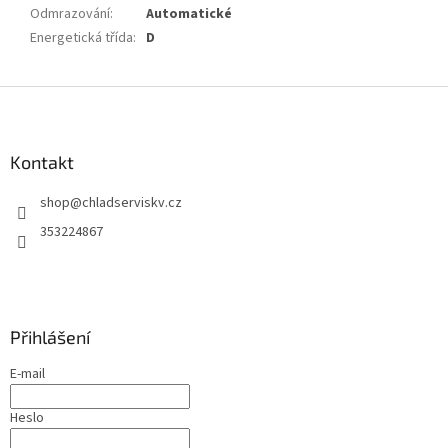
Odmrazování
:
Automatické
Energetická třída
:
D
Z
á
p
a
Kontakt
t
shop
@
chladserviskv.cz
í
353224867
Přihlášení
E-mail
Heslo