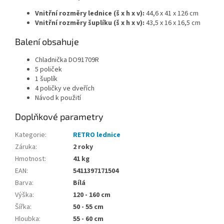
Vnitřní rozměry lednice (š x h x v):
44,6 x 41 x 126 cm
Vnitřní rozměry šuplíku (š x h x v):
43,5 x 16 x 16,5 cm
Balení obsahuje
Chladnička DO91709R
5 poliček
1 šuplík
4 poličky ve dveřích
Návod k použití
Doplňkové parametry
Kategorie
:
RETRO lednice
Záruka
:
2 roky
Hmotnost
:
41 kg
EAN
:
5411397171504
Barva
:
Bílá
Výška
:
120 - 160 cm
Šířka
:
50 - 55 cm
Hloubka
:
55 - 60 cm