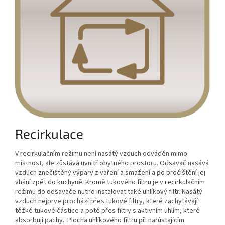
Recirkulace
V recirkulačním režimu není nasátý vzduch odváděn mimo
místnost, ale zůstává uvnitř obytného prostoru. Odsavač nasává
vzduch znečištěný výpary z vaření a smažení a po pročištění jej
vhání zpět do kuchyně. Kromě tukového filtru je v recirkulačním
režimu do odsavače nutno instalovat také uhlíkový filtr. Nasátý
vzduch nejprve prochází přes tukové filtry, které zachytávají
těžké tukové částice a poté přes filtry s aktivním uhlím, které
absorbují pachy. Plocha uhlíkového filtru při narůstajícím