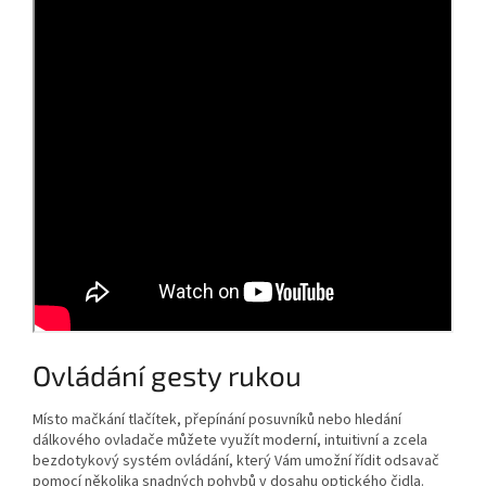
Ovládání gesty rukou
Místo mačkání tlačítek, přepínání posuvníků nebo hledání
dálkového ovladače můžete využít moderní, intuitivní a zcela
bezdotykový systém ovládání, který Vám umožní řídit odsavač
pomocí několika snadných pohybů v dosahu optického čidla.