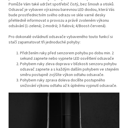
Pomůže Vám také udržet spotřebič čistý, bez šmouh a otisků.
Odsavač je vybaven výraznou barevnou LED diodou, která Vás
bude prostřednictvím svého odrazu ve skle varné desky
přehledně informovat o provozu a právě zvoleném výkonu
odsávání (1-zelená; 2-modrá; 3-fialová; 4/Boost-červená).
Pro dokonalé ovládnutí odsavače vybaveného touto funkcí si
stačí zapamatovat tři jednoduché pohyby:
Přidržením ruky před senzorem pohybu po dobu min. 2
sekund zapnete nebo vypnete LED osvětlení odsavače
Pohybem ruky zleva doprava v blízkosti senzoru pohybu
odsavač zapnete a s každým dalším pohybem ve stejném
směru postupně zvýšíte výkon odtahu odsavače.
Pohybem ruky zprava doleva docílíte postupného
snižování výkonu odtahu až k úplnému vypnutí odsavače.