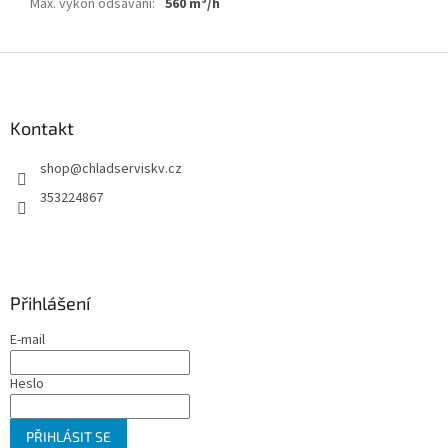
Max. výkon odsávání
:
560 m³/h
Z
á
p
a
Kontakt
t
shop
@
chladserviskv.cz
í
353224867
Přihlášení
E-mail
Heslo
PŘIHLÁSIT SE