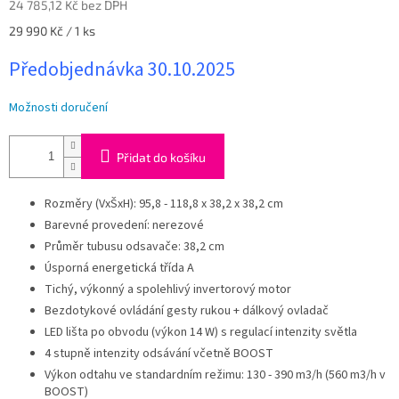
24 785,12 Kč bez DPH
Měrná
29 990 Kč / 1 ks
cena:
Předobjednávka 30.10.2025
Možnosti doručení
Přidat do košíku
Rozměry (VxŠxH):
95,8 - 118,8
x 38,2 x 38,2 cm
Barevné provedení: nerezové
Průměr tubusu odsavače: 38,2 cm
Úsporná energetická třída A
Tichý, výkonný a spolehlivý invertorový motor
Bezdotykové ovládání gesty rukou + dálkový ovladač
LED lišta po obvodu (výkon 14 W) s regulací intenzity světla
4 stupně intenzity odsávání včetně BOOST
Výkon odtahu ve standardním režimu: 130 - 390 m3/h (560 m3/h v
BOOST)