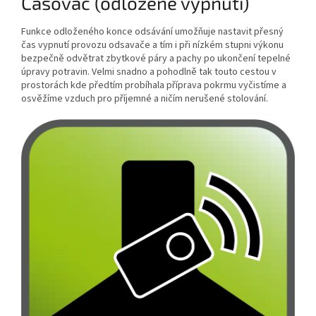
Časovač (odložené vypnutí)
Funkce odloženého konce odsávání umožňuje nastavit přesný
čas vypnutí provozu odsavače a tím i při nízkém stupni výkonu
bezpečně odvětrat zbytkové páry a pachy po ukončení tepelné
úpravy potravin. Velmi snadno a pohodlně tak touto cestou v
prostorách kde předtím probíhala příprava pokrmu vyčistíme a
osvěžíme vzduch pro příjemné a ničím nerušené stolování.