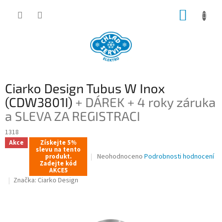
Přejít
NÁKUP
na
obsah
KOŠÍK
Ciarko Design Tubus W Inox
(CDW3801I)
+ DÁREK + 4 roky záruka
a SLEVA ZA REGISTRACI
1318
Akce
Získejte 5%
slevu na tento
Průměrné
Neohodnoceno
Podrobnosti hodnocení
produkt.
Zadejte kód
hodnocení
AKCE5
produktu
Značka:
Ciarko Design
je
0,0
z
5
hvězdiček.