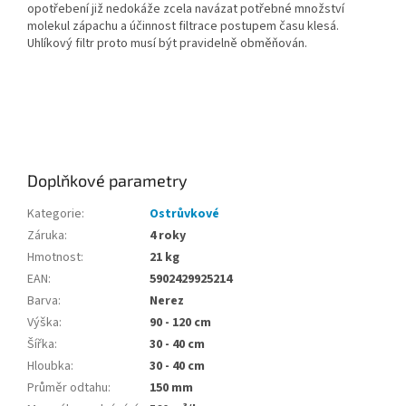
opotřebení již nedokáže zcela navázat potřebné množství
molekul zápachu a účinnost filtrace postupem času klesá.
Uhlíkový filtr proto musí být pravidelně obměňován.
Doplňkové parametry
Kategorie
:
Ostrůvkové
Záruka
:
4 roky
Hmotnost
:
21 kg
EAN
:
5902429925214
Barva
:
Nerez
Výška
:
90 - 120 cm
Šířka
:
30 - 40 cm
Hloubka
:
30 - 40 cm
Průměr odtahu
:
150 mm