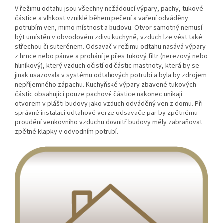
V řežimu odtahu jsou všechny nežádoucí výpary, pachy, tukové
částice a vlhkost vzniklé během pečení a vaření odváděny
potrubím ven, mimo místnost a budovu. Otvor samotný nemusí
být umístěn v obvodovém zdivu kuchyně, vzduch lze vést také
střechou či suterénem. Odsavač v režimu odtahu nasává výpary
z hrnce nebo pánve a prohání je přes tukový filtr (nerezový nebo
hliníkový), který vzduch očistí od částic mastnoty, která by se
jinak usazovala v systému odtahových potrubí a byla by zdrojem
nepříjemného zápachu. Kuchyňské výpary zbavené tukových
částic obsahující pouze pachové částice nakonec unikají
otvorem v plášti budovy jako vzduch odváděný ven z domu. Při
správné instalaci odtahové verze odsavače par by zpětnému
proudění venkovního vzduchu dovnitř budovy měly zabraňovat
zpětné klapky v odvodním potrubí.