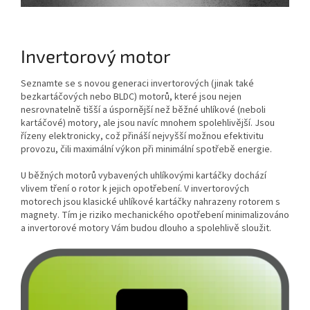
Invertorový motor
Seznamte se s novou generaci invertorových (jinak také
bezkartáčových nebo BLDC) motorů, které jsou nejen
nesrovnatelně tišší a úspornější než běžné uhlíkové (neboli
kartáčové) motory, ale jsou navíc mnohem spolehlivější. Jsou
řízeny elektronicky, což přináší nejvyšší možnou efektivitu
provozu, čili maximální výkon při minimální spotřebě energie.
U běžných motorů vybavených uhlíkovými kartáčky dochází
vlivem tření o rotor k jejich opotřebení. V invertorových
motorech jsou klasické uhlíkové kartáčky nahrazeny rotorem s
magnety. Tím je riziko mechanického opotřebení minimalizováno
a invertorové motory Vám budou dlouho a spolehlivě sloužit.