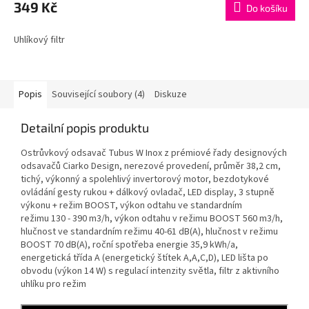
349 Kč
Do košíku
Uhlíkový filtr
Popis
Související soubory (4)
Diskuze
Detailní popis produktu
Ostrůvkový odsavač Tubus W Inox z prémiové řady designových
odsavačů Ciarko Design, nerezové provedení, průměr 38,2 cm,
tichý, výkonný a spolehlivý invertorový motor, bezdotykové
ovládání gesty rukou + dálkový ovladač, LED display, 3 stupně
výkonu + režim BOOST, výkon odtahu ve standardním
režimu 130 - 390 m3/h, výkon odtahu v režimu BOOST 560 m3/h,
hlučnost ve standardním režimu 40-61 dB(A), hlučnost v režimu
BOOST 70 dB(A), roční spotřeba energie 35,9 kWh/a,
energetická třída A (energetický štítek A,A,C,D), LED lišta po
obvodu (výkon 14 W) s regulací intenzity světla, filtr z aktivního
uhlíku pro režim