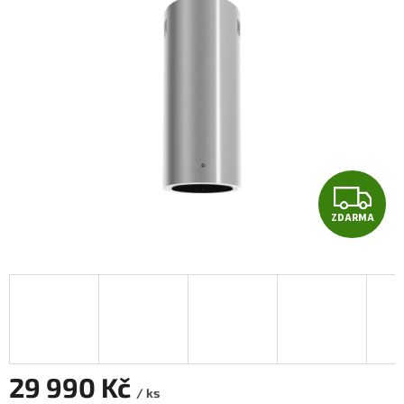
Z
ZDARMA
D
A
R
M
A
29 990 Kč
/ ks