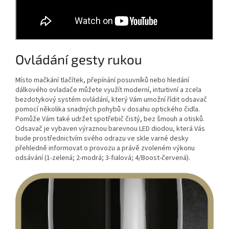
Ovládání gesty rukou
Místo mačkání tlačítek, přepínání posuvníků nebo hledání
dálkového ovladače můžete využít moderní, intuitivní a zcela
bezdotykový systém ovládání, který Vám umožní řídit odsavač
pomocí několika snadných pohybů v dosahu optického čidla.
Pomůže Vám také udržet spotřebič čistý, bez šmouh a otisků.
Odsavač je vybaven výraznou barevnou LED diodou, která Vás
bude prostřednictvím svého odrazu ve skle varné desky
přehledně informovat o provozu a právě zvoleném výkonu
odsávání (1-zelená; 2-modrá; 3-fialová; 4/Boost-červená).