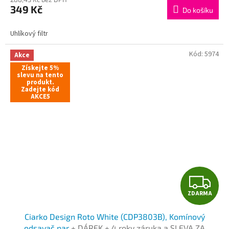
349 Kč
Do košíku
Uhlíkový filtr
Kód:
5974
Akce
Získejte 5%
slevu na tento
produkt.
Zadejte kód
AKCE5
Z
ZDARMA
D
Ciarko Design Roto White (CDP3803B), Komínový
A
odsavač par
+ DÁREK + 4 roky záruka a SLEVA ZA