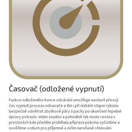
Časovač (odložené vypnutí)
Funkce odloženého konce odsávání umožňuje nastavit přesný
čas vypnutí provozu odsavače a tím i při nízkém stupni výkonu
bezpečně odvětrat zbytkové páry a pachy po ukončení tepelné
úpravy potravin. Velmi snadno a pohodlně tak touto cestou v
prostorách kde předtím probíhala příprava pokrmu vyčistíme a
osvěžíme vzduch pro příjemné a ničím nerušené stolování.