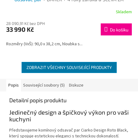
REGISTRACI
R
Skladem
M
28 090,91 Kč bez DPH
33 990 Kč
Do košíku
A
Rozměry (VxŠ): 90,0 x 38,2 cm, hloubka s...
ZOBRAZIT VŠECHNY SOUVISEJÍCÍ PRODUKTY
Popis
Související soubory (5)
Diskuze
Detailní popis produktu
Jedinečný design a špičkový výkon pro vaši
kuchyni
Představujeme komínový odsavač par Ciarko Design Roto Black,
který spojuje estetickou eleganci s technickou dokonalostí.