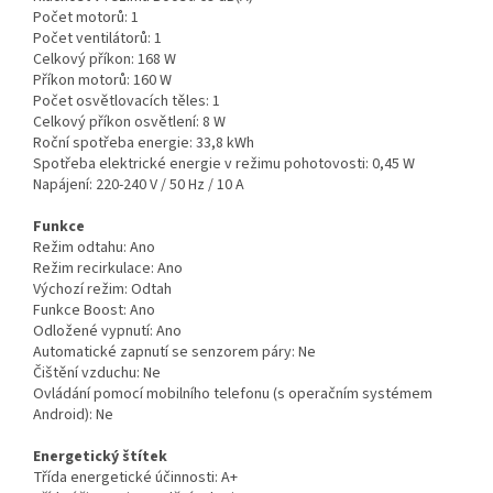
Počet motorů:
1
Počet ventilátorů:
1
Celkový příkon:
168 W
Příkon motorů:
160 W
Počet osvětlovacích těles:
1
Celkový příkon osvětlení:
8 W
Roční spotřeba energie:
33,8 kWh
Spotřeba elektrické energie v režimu pohotovosti:
0,45 W
Napájení:
220-240 V / 50 Hz / 10 A
Funkce
Režim odtahu:
Ano
Režim recirkulace:
Ano
Výchozí režim:
Odtah
Funkce Boost:
Ano
Odložené vypnutí:
Ano
Automatické zapnutí se senzorem páry:
Ne
Čištění vzduchu:
Ne
Ovládání pomocí mobilního telefonu (s operačním systémem
Android):
Ne
Energetický štítek
Třída energetické účinnosti:
A+