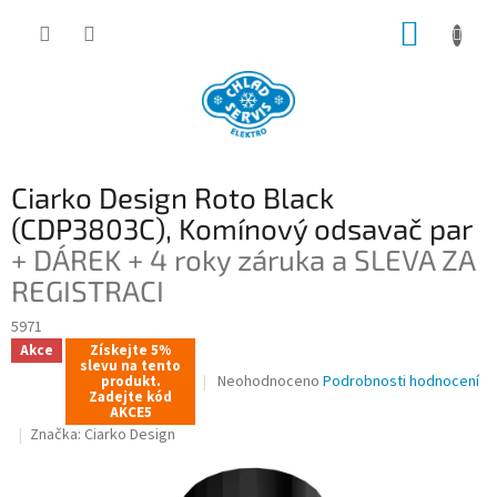
Přejít
NÁKUP
na
obsah
KOŠÍK
Ciarko Design Roto Black
(CDP3803C), Komínový odsavač par
+ DÁREK + 4 roky záruka a SLEVA ZA
REGISTRACI
5971
Akce
Získejte 5%
slevu na tento
Průměrné
Neohodnoceno
Podrobnosti hodnocení
produkt.
Zadejte kód
hodnocení
AKCE5
produktu
Značka:
Ciarko Design
je
0,0
z