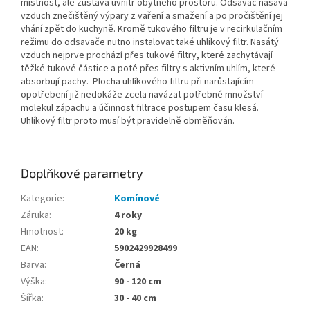
místnost, ale zůstává uvnitř obytného prostoru. Odsavač nasává
vzduch znečištěný výpary z vaření a smažení a po pročištění jej
vhání zpět do kuchyně. Kromě tukového filtru je v recirkulačním
režimu do odsavače nutno instalovat také uhlíkový filtr. Nasátý
vzduch nejprve prochází přes tukové filtry, které zachytávají
těžké tukové částice a poté přes filtry s aktivním uhlím, které
absorbují pachy. Plocha uhlíkového filtru při narůstajícím
opotřebení již nedokáže zcela navázat potřebné množství
molekul zápachu a účinnost filtrace postupem času klesá.
Uhlíkový filtr proto musí být pravidelně obměňován.
Doplňkové parametry
Kategorie
:
Komínové
Záruka
:
4 roky
Hmotnost
:
20 kg
EAN
:
5902429928499
Barva
:
Černá
Výška
:
90 - 120 cm
Šířka
:
30 - 40 cm