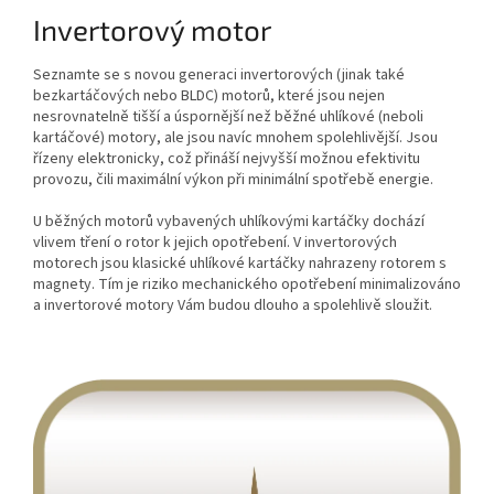
Invertorový motor
Seznamte se s novou generaci invertorových (jinak také
bezkartáčových nebo BLDC) motorů, které jsou nejen
nesrovnatelně tišší a úspornější než běžné uhlíkové (neboli
kartáčové) motory, ale jsou navíc mnohem spolehlivější. Jsou
řízeny elektronicky, což přináší nejvyšší možnou efektivitu
provozu, čili maximální výkon při minimální spotřebě energie.
U běžných motorů vybavených uhlíkovými kartáčky dochází
vlivem tření o rotor k jejich opotřebení. V invertorových
motorech jsou klasické uhlíkové kartáčky nahrazeny rotorem s
magnety. Tím je riziko mechanického opotřebení minimalizováno
a invertorové motory Vám budou dlouho a spolehlivě sloužit.