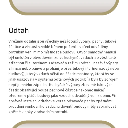
Odtah
V režimu odtahu jsou všechny nežádoucí výpary, pachy, tukové
částice a vlhkost vzniklé během pečení a vaření odváděny
potrubím ven, mimo místnost a budovu. Otvor samotný nemusí
být umístěn v obvodovém zdivu kuchyně, vzduch lze vést také
střechou či suterénem. Odsavač v režimu odtahu nasává výpary
z hrnce nebo pánve a prohání je přes tukový filtr (nerezový nebo
hliníkový), který vzduch očistí od částic mastnoty, která by se
jinak usazovala v systému odtahových potrubí a byla by zdrojem
nepříjemného zápachu. Kuchyňské výpary zbavené tukových
částic obsahující pouze pachové částice nakonec unikají
otvorem v plášti budovy jako vzduch odváděný ven z domu. Při
správné instalaci odtahové verze odsavače par by zpětnému
proudění venkovního vzduchu dovnitř budovy měly zabraňovat
zpětné klapky v odvodním potrubí.