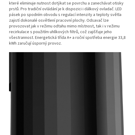
které eliminuje nutnost dotýkat se povrchu a zanechávat otisky
prstů. Pro tradiční ovládání je k dispozici i dálkový ovladač. LED
pásek po spodním obvodu s regulací intenzity a teploty světla
zajistí dokonalé osvětlení pracovní plochy. Odsavač lze
provozovat jak v režimu odtahu mimo místnost, tak i v režimu
recirkulace s použitím uhlíkových filtrů, což zajišťuje jeho
všestrannost. Energetická třída A+ a roční spotřeba energie 33,8
kWh zaručují úsporný provoz.