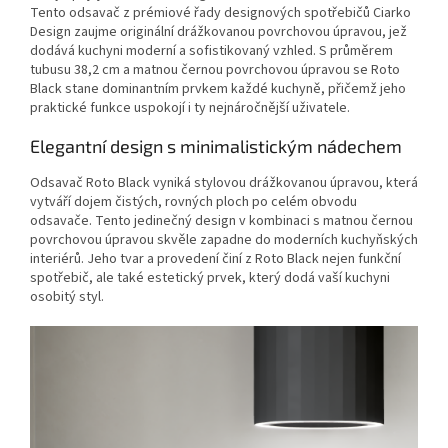
Tento odsavač z prémiové řady designových spotřebičů Ciarko
Design zaujme originální drážkovanou povrchovou úpravou, jež
dodává kuchyni moderní a sofistikovaný vzhled. S průměrem
tubusu 38,2 cm a matnou černou povrchovou úpravou se Roto
Black stane dominantním prvkem každé kuchyně, přičemž jeho
praktické funkce uspokojí i ty nejnáročnější uživatele.
Elegantní design s minimalistickým nádechem
Odsavač Roto Black vyniká stylovou drážkovanou úpravou, která
vytváří dojem čistých, rovných ploch po celém obvodu
odsavače. Tento jedinečný design v kombinaci s matnou černou
povrchovou úpravou skvěle zapadne do moderních kuchyňských
interiérů. Jeho tvar a provedení činí z Roto Black nejen funkční
spotřebič, ale také estetický prvek, který dodá vaší kuchyni
osobitý styl.