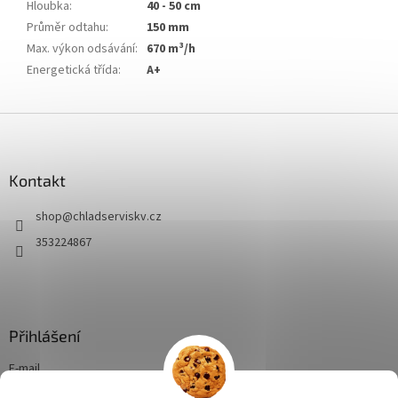
Hloubka
:
40 - 50 cm
Průměr odtahu
:
150 mm
Max. výkon odsávání
:
670 m³/h
Energetická třída
:
A+
Z
á
p
a
Kontakt
t
shop
@
chladserviskv.cz
í
353224867
Přihlášení
E-mail