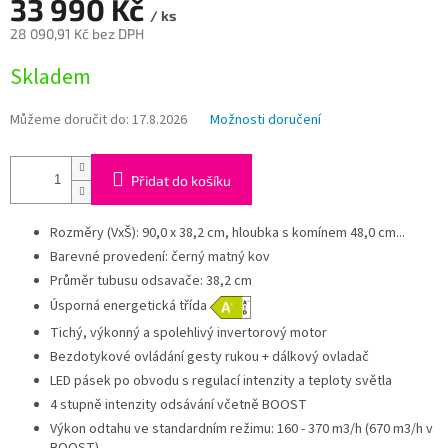
A
33 990 Kč
/ ks
28 090,91 Kč bez DPH
Měrná
Skladem
cena:
Můžeme doručit do:
17.8.2026
Možnosti doručení
Přidat do košíku
Rozměry (VxŠ): 90,0 x 38,2 cm, hloubka s komínem 48,0 cm...
Barevné provedení: černý matný kov
Průměr tubusu odsavače: 38,2 cm
Úsporná energetická třída
Tichý, výkonný a spolehlivý invertorový motor
Bezdotykové ovládání gesty rukou + dálkový ovladač
LED pásek po obvodu s regulací intenzity a teploty světla
4 stupně intenzity odsávání včetně BOOST
Výkon odtahu ve standardním režimu: 160 - 370 m3/h (670 m3/h v
BOOST)