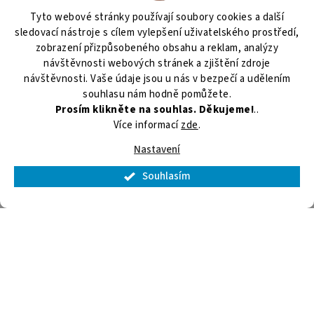
Heslo
Tyto webové stránky používají soubory cookies a další
sledovací nástroje s cílem vylepšení uživatelského prostředí,
PŘIHLÁSIT SE
zobrazení přizpůsobeného obsahu a reklam, analýzy
návštěvnosti webových stránek a zjištění zdroje
Nová registrace
Zapomenuté heslo
návštěvnosti. Vaše údaje jsou u nás v bezpečí a udělením
souhlasu nám hodně pomůžete.
Prosím klikněte na souhlas. Děkujeme!
..
Více informací
zde
.
Vytvořil Shoptet
Nastavení
Copyright 2026
Chladservis elektro s.r.o.
. Všechna práva
Souhlasím
vyhrazena.
Upravit nastavení cookies
×
Splátková kalkulačka ESSOX