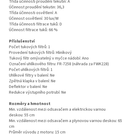
Třída účinnosti proudění tekutin:
A
Účinnost proudění tekutin:
36,3
Třída účinnosti osvětlení:
A
Účinnost osvětlení:
30 lux/W
Třída účinnosti filtrace tuků:
D
Účinnost filtrace tuků:
66 %
Příslušenství
Počet tukových filtrů:
1
Provedení tukových filtrů:
Hliníkový
Tukový filtr omývatelný v myčce nádobí:
Ano
Označení uhlíkového filtru:
FR-7258 (náhrada za FWK228)
Počet uhlíkových filtrů:
1
Uhlíkové filtry v balení:
Ne
Zpětná klapka v balení:
Ne
Deflektor v balení:
Ne
Redukce výstupního potrubí:
Ne
Rozměry a hmotnost
Min. vzdálenost mezi odsavačem a elektrickou varnou
deskou:
55 cm
Min. vzdálenost mezi odsavačem a plynovou varnou deskou:
65
cm
Průměr vývodu z motoru:
15 cm