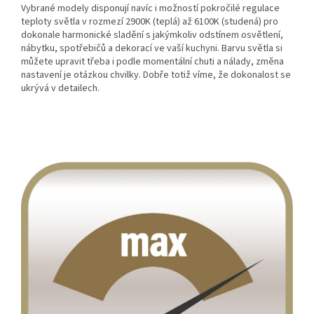
Vybrané modely disponují navíc i možností pokročilé regulace
teploty světla v rozmezí 2900K (teplá) až 6100K (studená) pro
dokonale harmonické sladění s jakýmkoliv odstínem osvětlení,
nábytku, spotřebičů a dekorací ve vaší kuchyni. Barvu světla si
můžete upravit třeba i podle momentální chuti a nálady, změna
nastavení je otázkou chvilky. Dobře totiž víme, že dokonalost se
ukrývá v detailech.