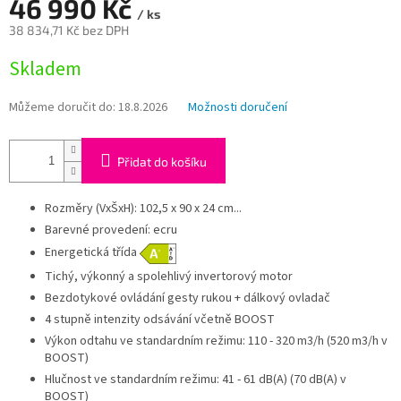
A
46 990 Kč
/ ks
38 834,71 Kč bez DPH
Měrná
Skladem
cena:
Můžeme doručit do:
18.8.2026
Možnosti doručení
Přidat do košíku
Rozměry (VxŠxH): 102,5 x 90 x 24 cm...
Barevné provedení: ecru
Energetická třída
Tichý, výkonný a spolehlivý invertorový motor
Bezdotykové ovládání gesty rukou + dálkový ovladač
4 stupně intenzity odsávání včetně BOOST
Výkon odtahu ve standardním režimu: 110 - 320 m3/h (520 m3/h v
BOOST)
Hlučnost ve standardním režimu: 41 - 61 dB(A) (70 dB(A) v
BOOST)