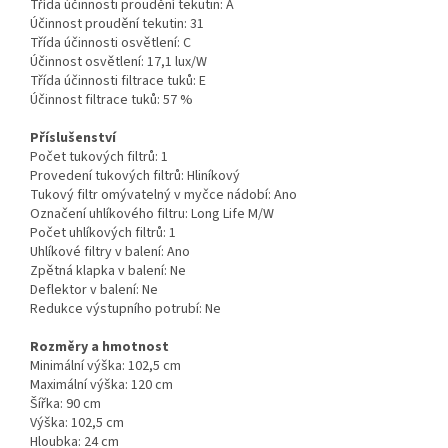
Třída účinnosti proudění tekutin:
A
Účinnost proudění tekutin:
31
Třída účinnosti osvětlení:
C
Účinnost osvětlení:
17,1 lux/W
Třída účinnosti filtrace tuků:
E
Účinnost filtrace tuků:
57 %
Příslušenství
Počet tukových filtrů:
1
Provedení tukových filtrů:
Hliníkový
Tukový filtr omývatelný v myčce nádobí:
Ano
Označení uhlíkového filtru:
Long Life M/W
Počet uhlíkových filtrů:
1
Uhlíkové filtry v balení:
Ano
Zpětná klapka v balení:
Ne
Deflektor v balení:
Ne
Redukce výstupního potrubí:
Ne
Rozměry a hmotnost
Minimální výška:
102,5 cm
Maximální výška:
120 cm
Šířka:
90 cm
Výška:
102,5 cm
Hloubka:
24 cm