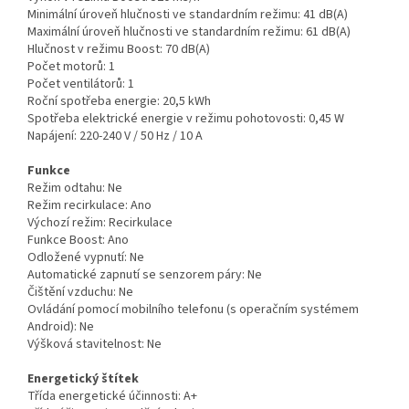
Minimální úroveň hlučnosti ve standardním režimu:
41 dB(A)
Maximální úroveň hlučnosti ve standardním režimu:
61 dB(A)
Hlučnost v režimu Boost:
70 dB(A)
Počet motorů:
1
Počet ventilátorů:
1
Roční spotřeba energie:
20,5 kWh
Spotřeba elektrické energie v režimu pohotovosti:
0,45 W
Napájení:
220-240 V / 50 Hz / 10 A
Funkce
Režim odtahu:
Ne
Režim recirkulace:
Ano
Výchozí režim:
Recirkulace
Funkce Boost:
Ano
Odložené vypnutí:
Ne
Automatické zapnutí se senzorem páry:
Ne
Čištění vzduchu:
Ne
Ovládání pomocí mobilního telefonu (s operačním systémem
Android):
Ne
Výšková stavitelnost:
Ne
Energetický štítek
Třída energetické účinnosti:
A+