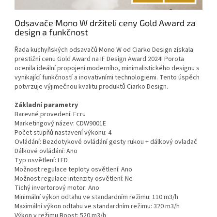
Odsavače Mono W držiteli ceny Gold Award za
design a funkčnost
Řada kuchyňských odsavačů Mono W od Ciarko Design získala
prestižní cenu Gold Award na IF Design Award 2024! Porota
ocenila ideální propojení moderního, minimalistického designu s
vynikající funkčností a inovativními technologiemi. Tento úspěch
potvrzuje výjimečnou kvalitu produktů Ciarko Design.
Základní parametry
Barevné provedení:
Ecru
Marketingový název:
CDW9001E
Počet stupňů nastavení výkonu:
4
Ovládání:
Bezdotykové ovládání gesty rukou + dálkový ovladač
Dálkové ovládání:
Ano
Typ osvětlení:
LED
Možnost regulace teploty osvětlení:
Ano
Možnost regulace intenzity osvětlení:
Ne
Tichý invertorový motor:
Ano
Minimální výkon odtahu ve standardním režimu:
110 m3/h
Maximální výkon odtahu ve standardním režimu:
320 m3/h
Výkon v režimu Boost:
520 m3/h