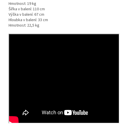
Hmotnost:
19 kg
Šířka v balení:
110 cm
Výška v balení:
67 cm
Hloubka v balení:
33 cm
Hmotnost:
22,5 kg