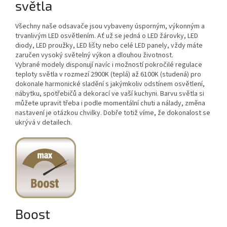
světla
Všechny naše odsavače jsou vybaveny úsporným, výkonným a
trvanlivým LED osvětlením. Ať už se jedná o LED žárovky, LED
diody, LED proužky, LED lišty nebo celé LED panely, vždy máte
zaručen vysoký světelný výkon a dlouhou životnost.
Vybrané modely disponují navíc i možností pokročilé regulace
teploty světla v rozmezí 2900K (teplá) až 6100K (studená) pro
dokonale harmonické sladění s jakýmkoliv odstínem osvětlení,
nábytku, spotřebičů a dekorací ve vaší kuchyni. Barvu světla si
můžete upravit třeba i podle momentální chuti a nálady, změna
nastavení je otázkou chvilky. Dobře totiž víme, že dokonalost se
ukrývá v detailech.
Boost