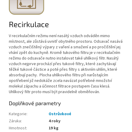
Recirkulace
V recirkulačním režimu není nasátý vzduch odváděn mimo
místnost, ale zůstává uvnitř obytného prostoru. Odsavač nasává
vzduch znečištěný výpary z vaření a smažení a po pročištění jej
vhání zpět do kuchyně. Kromě tukového filtru je v recirkulačním
režimu do odsavače nutno instalovat také uhlíkový filtr. Nasátý
vzduch nejprve prochází přes tukové filtry, které zachytávají
těžké tukové částice a poté přes filtry s aktivním uhlím, které
absorbují pachy. Plocha uhlíkového filtru při narůstajícím
opotřebení již nedokáže zcela navázat potřebné množství
molekul zápachu a účinnost filtrace postupem času klesá.
Uhlíkový filtr proto musí být pravidelně obměňován.
Doplňkové parametry
Kategorie
:
Ostrůvkové
Záruka
:
4 roky
Hmotnost
:
19 kg