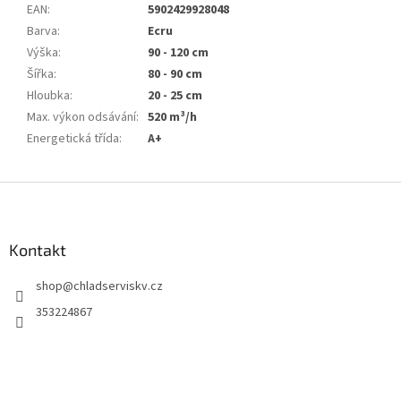
EAN
:
5902429928048
Barva
:
Ecru
Výška
:
90 - 120 cm
Šířka
:
80 - 90 cm
Hloubka
:
20 - 25 cm
Max. výkon odsávání
:
520 m³/h
Energetická třída
:
A+
Z
á
p
a
Kontakt
t
shop
@
chladserviskv.cz
í
353224867