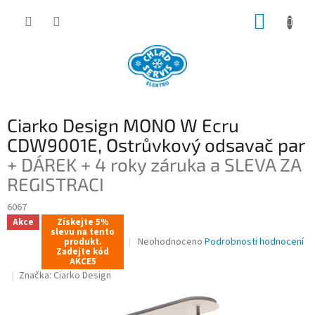
Přejít
NÁKUP
na
obsah
KOŠÍK
Ciarko Design MONO W Ecru
CDW9001E, Ostrůvkový odsavač par
+ DÁREK + 4 roky záruka a SLEVA ZA
REGISTRACI
6067
Akce
Získejte 5%
slevu na tento
Průměrné
Neohodnoceno
Podrobnosti hodnocení
produkt.
Zadejte kód
hodnocení
AKCE5
produktu
Značka:
Ciarko Design
je
0,0
z