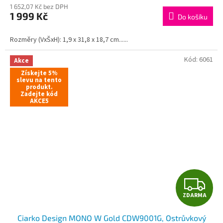
M
1 652,07 Kč bez DPH
1 999 Kč
Do košíku
A
Rozměry (VxŠxH): 1,9 x 31,8 x 18,7 cm......
Kód:
6061
Akce
Získejte 5%
slevu na tento
produkt.
Zadejte kód
AKCE5
Z
ZDARMA
D
Ciarko Design MONO W Gold CDW9001G, Ostrůvkový