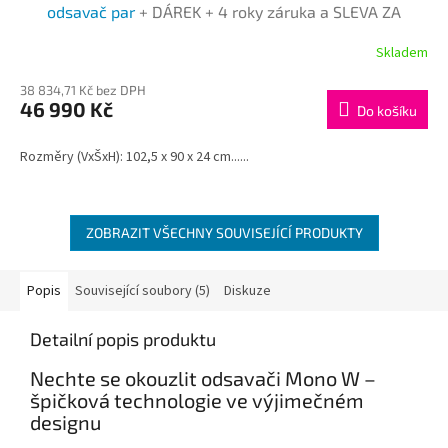
A
odsavač par
+ DÁREK + 4 roky záruka a SLEVA ZA
REGISTRACI
R
Skladem
M
38 834,71 Kč bez DPH
46 990 Kč
Do košíku
A
Rozměry (VxŠxH): 102,5 x 90 x 24 cm......
ZOBRAZIT VŠECHNY SOUVISEJÍCÍ PRODUKTY
Popis
Související soubory (5)
Diskuze
Detailní popis produktu
Nechte se okouzlit odsavači Mono W –
špičková technologie ve výjimečném
designu