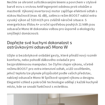
Nechte se ohromit sofistikovanými liniemi a povrchem v stylové
barvě ecru s vrstvou AntiFingerprint odolnou proti otiskům a
mastnotě. Výkonný invertorový motor zajišťuje efektivní odtah s
nízkou hlučností (max. 61 dB), zatímco režim BOOST nabízí extra
vysoký výkon až 520 m3/h pro zvláště náročné situace. S
energetickou třídou A+ a roční spotřebou pouhých 21 kWh jsou
odsavače Mono W dokonalou volbou pro úsporně a ekologicky
smýšlející domácnosti.
Dopřejte své kuchyni dokonalost s
ostrůvkovými odsavači Mono W
Užijte si bezdotykové ovládání gesty, které přináší nový rozměr
komfortu, nebo pohodlí dálkového ovladače pro
bezproblémovou manipulaci. Se čtyřmi stupni výkonu, včetně
režimu BOOST pro extra intenzivní odtah, a LED osvětlením,
jehož teplotu lze plynule přizpůsobit podle vašich představ,
nabízejí odsavače Mono W špičkové spojení výkonu a designu.
Elegantní vzhled a pokročilé technologie udělají z každé kuchyně
místo, kde se snoubí funkčnost s estetikou.