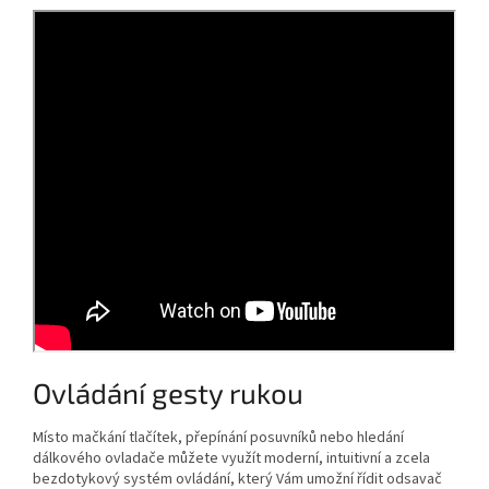
Ovládání gesty rukou
Místo mačkání tlačítek, přepínání posuvníků nebo hledání
dálkového ovladače můžete využít moderní, intuitivní a zcela
bezdotykový systém ovládání, který Vám umožní řídit odsavač