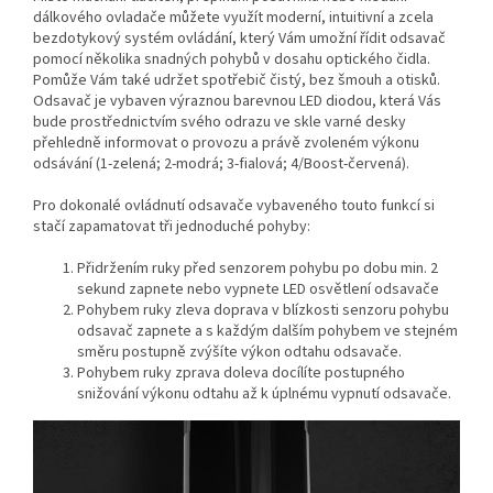
dálkového ovladače můžete využít moderní, intuitivní a zcela
bezdotykový systém ovládání, který Vám umožní řídit odsavač
pomocí několika snadných pohybů v dosahu optického čidla.
Pomůže Vám také udržet spotřebič čistý, bez šmouh a otisků.
Odsavač je vybaven výraznou barevnou LED diodou, která Vás
bude prostřednictvím svého odrazu ve skle varné desky
přehledně informovat o provozu a právě zvoleném výkonu
odsávání (1-zelená; 2-modrá; 3-fialová; 4/Boost-červená).
Pro dokonalé ovládnutí odsavače vybaveného touto funkcí si
stačí zapamatovat tři jednoduché pohyby:
Přidržením ruky před senzorem pohybu po dobu min. 2
sekund zapnete nebo vypnete LED osvětlení odsavače
Pohybem ruky zleva doprava v blízkosti senzoru pohybu
odsavač zapnete a s každým dalším pohybem ve stejném
směru postupně zvýšíte výkon odtahu odsavače.
Pohybem ruky zprava doleva docílíte postupného
snižování výkonu odtahu až k úplnému vypnutí odsavače.