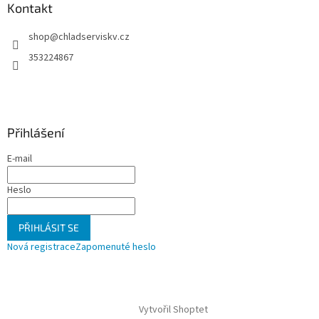
a
Kontakt
t
shop
@
chladserviskv.cz
í
353224867
Přihlášení
E-mail
Heslo
PŘIHLÁSIT SE
Nová registrace
Zapomenuté heslo
Vytvořil Shoptet