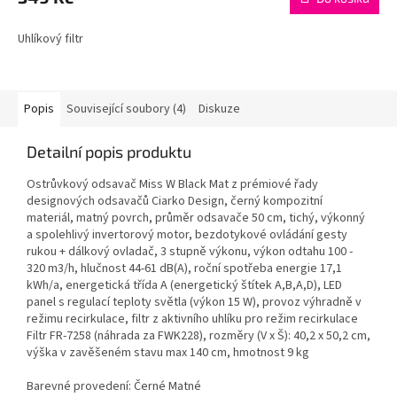
Uhlíkový filtr
Popis
Související soubory (4)
Diskuze
Detailní popis produktu
Ostrůvkový odsavač Miss W Black Mat z prémiové řady
designových odsavačů Ciarko Design, černý kompozitní
materiál, matný povrch, průměr odsavače 50 cm, tichý, výkonný
a spolehlivý invertorový motor, bezdotykové ovládání gesty
rukou + dálkový ovladač, 3 stupně výkonu, výkon odtahu 100 -
320 m3/h, hlučnost 44-61 dB(A), roční spotřeba energie 17,1
kWh/a, energetická třída A (energetický štítek A,B,A,D), LED
panel s regulací teploty světla (výkon 15 W), provoz výhradně v
režimu recirkulace, filtr z aktivního uhlíku pro režim recirkulace
Filtr FR-7258 (náhrada za FWK228), rozměry (V x Š): 40,2 x 50,2 cm,
výška v zavěšeném stavu max 140 cm, hmotnost 9 kg
Barevné provedení:
Černé Matné