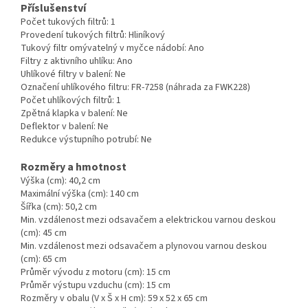
Příslušenství
Počet tukových filtrů:
1
Provedení tukových filtrů:
Hliníkový
Tukový filtr omývatelný v myčce nádobí:
Ano
Filtry z aktivního uhlíku:
Ano
Uhlíkové filtry v balení:
Ne
Označení uhlíkového filtru:
FR-7258 (náhrada za FWK228)
Počet uhlíkových filtrů:
1
Zpětná klapka v balení:
Ne
Deflektor v balení:
Ne
Redukce výstupního potrubí:
Ne
Rozměry a hmotnost
Výška (cm):
40,2 cm
Maximální výška (cm):
140 cm
Šířka (cm):
50,2 cm
Min. vzdálenost mezi odsavačem a elektrickou varnou deskou
(cm):
45 cm
Min. vzdálenost mezi odsavačem a plynovou varnou deskou
(cm):
65 cm
Průměr vývodu z motoru (cm):
15 cm
Průměr výstupu vzduchu (cm):
15 cm
Rozměry v obalu (V x Š x H cm):
59 x 52 x 65 cm