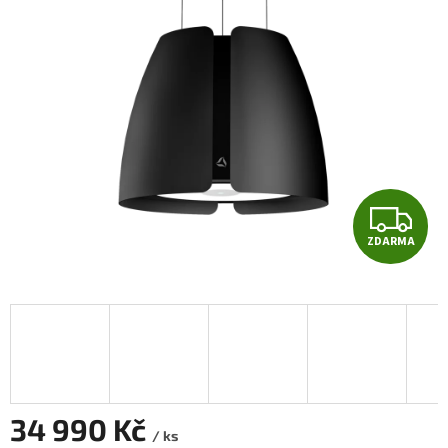
Z
ZDARMA
D
A
R
M
A
34 990 Kč
/ ks