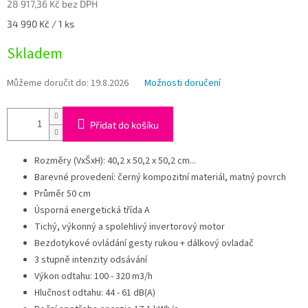
28 917,36 Kč bez DPH
Měrná
34 990 Kč / 1 ks
cena:
Skladem
Můžeme doručit do:
19.8.2026
Možnosti doručení
Přidat do košíku
Rozměry (VxŠxH): 40,2 x 50,2 x 50,2 cm...
Barevné provedení: černý kompozitní materiál, matný povrch
Průměr 50 cm
Úsporná energetická třída A
Tichý, výkonný a spolehlivý invertorový motor
Bezdotykové ovládání gesty rukou + dálkový ovladač
3 stupně intenzity odsávání
Výkon odtahu: 100 - 320 m3/h
Hlučnost odtahu: 44 - 61 dB(A)