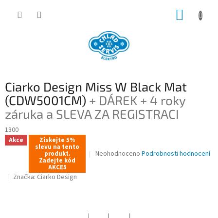
Přejít
NÁKUP
na
obsah
KOŠÍK
Ciarko Design Miss W Black Mat
(CDW5001CM)
+ DÁREK + 4 roky
záruka a SLEVA ZA REGISTRACI
1300
Akce
Získejte 5%
slevu na tento
Průměrné
Neohodnoceno
Podrobnosti hodnocení
produkt.
Zadejte kód
hodnocení
AKCE5
produktu
Značka:
Ciarko Design
je
0,0
z
5
hvězdiček.