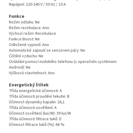
Napájení:
220-240 V / 50 Hz / 10 A
Funkce
Režim odtahu:
Ne
Režim recirkulace:
Ano
Výchozí režim:
Recirkulace
Funkce Boost:
Ne
Odložené vypnutí:
Ano
Automatické zapnutí se senzorem páry:
Ne
Čištění vzduchu:
Ne
Ovládání pomocí mobilního telefonu (s operačním systémem
Android):
Ne
Výšková stavitelnost:
Ano
Energetický štítek
Třída energetické účinnosti:
A
Třída účinnosti proudění tekutin:
B
Účinnost dynamiky kapalin:
26,1
Třída účinnosti osvětlení:
A
Účinnost osvětlení (lux/W):
39 lux/W
Třída účinnosti filtrace tuků:
D
Účinnost filtrace tuků (%):
66 %