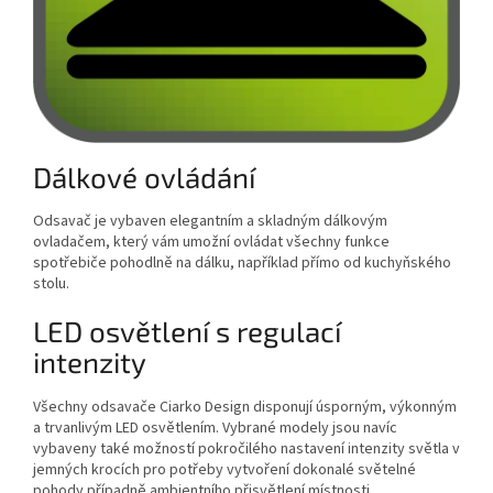
Dálkové ovládání
Odsavač je vybaven elegantním a skladným dálkovým
ovladačem, který vám umožní ovládat všechny funkce
spotřebiče pohodlně na dálku, například přímo od kuchyňského
stolu.
LED osvětlení s regulací
intenzity
Všechny odsavače Ciarko Design disponují úsporným, výkonným
a trvanlivým LED osvětlením. Vybrané modely jsou navíc
vybaveny také možností pokročilého nastavení intenzity světla v
jemných krocích pro potřeby vytvoření dokonalé světelné
pohody případně ambientního přisvětlení místnosti.