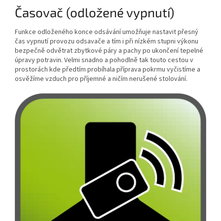
Časovač (odložené vypnutí)
Funkce odloženého konce odsávání umožňuje nastavit přesný
čas vypnutí provozu odsavače a tím i při nízkém stupni výkonu
bezpečně odvětrat zbytkové páry a pachy po ukončení tepelné
úpravy potravin. Velmi snadno a pohodlně tak touto cestou v
prostorách kde předtím probíhala příprava pokrmu vyčistíme a
osvěžíme vzduch pro příjemné a ničím nerušené stolování.