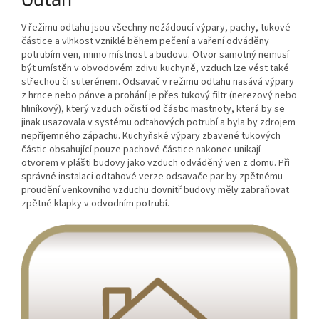
V řežimu odtahu jsou všechny nežádoucí výpary, pachy, tukové
částice a vlhkost vzniklé během pečení a vaření odváděny
potrubím ven, mimo místnost a budovu. Otvor samotný nemusí
být umístěn v obvodovém zdivu kuchyně, vzduch lze vést také
střechou či suterénem. Odsavač v režimu odtahu nasává výpary
z hrnce nebo pánve a prohání je přes tukový filtr (nerezový nebo
hliníkový), který vzduch očistí od částic mastnoty, která by se
jinak usazovala v systému odtahových potrubí a byla by zdrojem
nepříjemného zápachu. Kuchyňské výpary zbavené tukových
částic obsahující pouze pachové částice nakonec unikají
otvorem v plášti budovy jako vzduch odváděný ven z domu. Při
správné instalaci odtahové verze odsavače par by zpětnému
proudění venkovního vzduchu dovnitř budovy měly zabraňovat
zpětné klapky v odvodním potrubí.