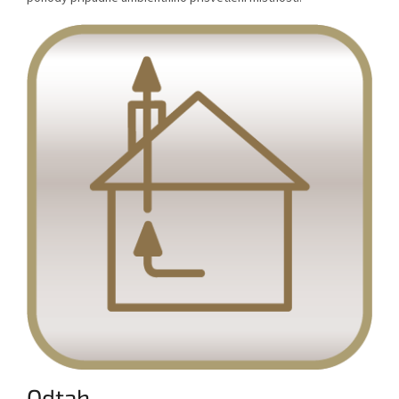
Odtah