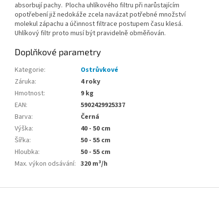
absorbují pachy. Plocha uhlíkového filtru při narůstajícím
opotřebení již nedokáže zcela navázat potřebné množství
molekul zápachu a účinnost filtrace postupem času klesá.
Uhlíkový filtr proto musí být pravidelně obměňován.
Doplňkové parametry
Kategorie
:
Ostrůvkové
Záruka
:
4 roky
Hmotnost
:
9 kg
EAN
:
5902429925337
Barva
:
Černá
Výška
:
40 - 50 cm
Šířka
:
50 - 55 cm
Hloubka
:
50 - 55 cm
Max. výkon odsávání
:
320 m³/h
Z
á
p