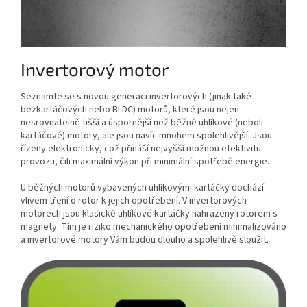
Invertorový motor
Seznamte se s novou generaci invertorových (jinak také
bezkartáčových nebo BLDC) motorů, které jsou nejen
nesrovnatelně tišší a úspornější než běžné uhlíkové (neboli
kartáčové) motory, ale jsou navíc mnohem spolehlivější. Jsou
řízeny elektronicky, což přináší nejvyšší možnou efektivitu
provozu, čili maximální výkon při minimální spotřebě energie.
U běžných motorů vybavených uhlíkovými kartáčky dochází
vlivem tření o rotor k jejich opotřebení. V invertorových
motorech jsou klasické uhlíkové kartáčky nahrazeny rotorem s
magnety. Tím je riziko mechanického opotřebení minimalizováno
a invertorové motory Vám budou dlouho a spolehlivě sloužit.