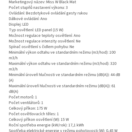
Marketingový název:
Miss W Black Mat
Počet stupňů nastavení výkonu:
3
Ovládání:
Bezdotykové ovládání gesty rukou
Dálkové ovládání:
Ano
Displej:
LED
Typ osvětlení:
LED panel (15 W)
Možnost regulace teploty osvětlení:
Ano
Možnost regulace intenzity osvětlení:
Ne
Spínač osvětlení s čidlem pohybu:
Ne
Minimální výkon odtahu ve standardním režimu (m3/hod):
100
m3/h
Maximální výkon odtahu ve standardním režimu (m3/hod):
320
m3/h
Minimální úroveň hlučnosti ve standardním režimu (dB(A)):
44 dB
(A)
Maximální úroveň hlučnosti ve standardním režimu (dB(A)):
61
dB(A)
Počet motorů:
1
Počet ventilátorů:
1
Celkový příkon:
175 W
Počet osvětlovacích těles:
1
Celkový příkon osvětlení (W):
15 W
Roční spotřeba energie (kW/rok):
17,1 kWh
Spotřeba elektrické energie v režimu pohotovosti (W):
0,45 W