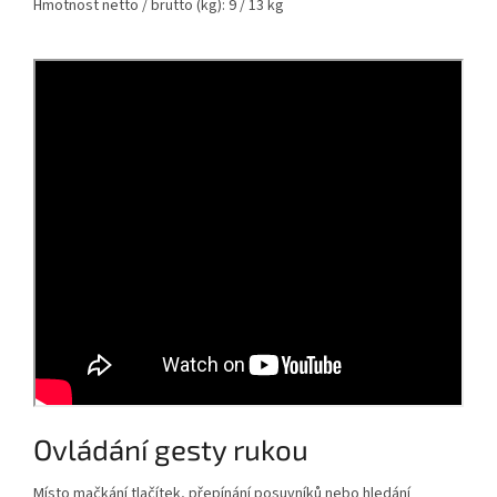
Hmotnost netto / brutto (kg):
9 /
13 kg
Ovládání gesty rukou
Místo mačkání tlačítek, přepínání posuvníků nebo hledání