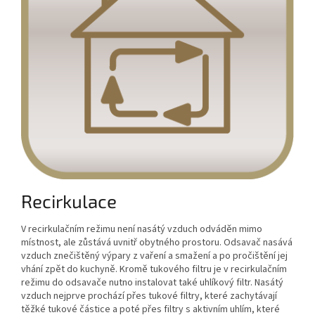
Recirkulace
V recirkulačním režimu není nasátý vzduch odváděn mimo
místnost, ale zůstává uvnitř obytného prostoru. Odsavač nasává
vzduch znečištěný výpary z vaření a smažení a po pročištění jej
vhání zpět do kuchyně. Kromě tukového filtru je v recirkulačním
režimu do odsavače nutno instalovat také uhlíkový filtr. Nasátý
vzduch nejprve prochází přes tukové filtry, které zachytávají
těžké tukové částice a poté přes filtry s aktivním uhlím, které