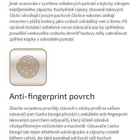
jinak usazovala v systému odtahových potrubí a byla by zdrojem
nepříjemného zápachu. Kuchyňské výpary zbavené tukových
částic obsahující pouze pachové částice nakonec unikají
otvorem v plášti budovy jako vzduch odváděný ven z domu. Při
správné instalaci odtahové verze odsavače par by zpětnému
proudění venkovního vzduchu dovnitř budovy měly zabraňovat
zpětné klapky v odvodním potrubí.
Anti-fingerprint povrch
Zbavte se jednou provždy starostí s otisky prstů na vašem
odsavači par! Ciarko Design přichází s unikátním anti-fingerprint
lakovaným povrchem odsavačů, který účiině odolává
všudypřítomným nečistotám a mastnotě. Odsavače Ciarko
Design tak nejen efektivně odsávají páru a zápachy vzniklé
během vaření, ale také pomáhají udržovat vaši kuchyni