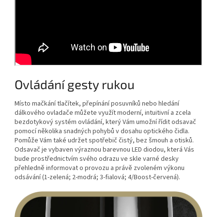
Ovládání gesty rukou
Místo mačkání tlačítek, přepínání posuvníků nebo hledání
dálkového ovladače můžete využít moderní, intuitivní a zcela
bezdotykový systém ovládání, který Vám umožní řídit odsavač
pomocí několika snadných pohybů v dosahu optického čidla.
Pomůže Vám také udržet spotřebič čistý, bez šmouh a otisků.
Odsavač je vybaven výraznou barevnou LED diodou, která Vás
bude prostřednictvím svého odrazu ve skle varné desky
přehledně informovat o provozu a právě zvoleném výkonu
odsávání (1-zelená; 2-modrá; 3-fialová; 4/Boost-červená).