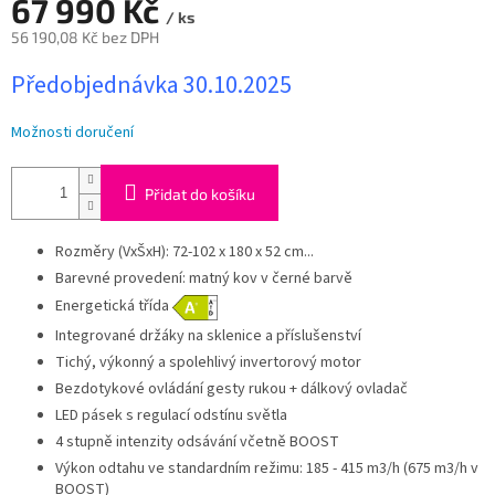
A
67 990 Kč
/ ks
56 190,08 Kč bez DPH
Měrná
Předobjednávka 30.10.2025
cena:
Možnosti doručení
Přidat do košíku
Rozměry (VxŠxH): 72-102 x 180 x 52 cm...
Barevné provedení: matný kov v černé barvě
Energetická třída
Integrované držáky na sklenice a příslušenství
Tichý, výkonný a spolehlivý invertorový motor
Bezdotykové ovládání gesty rukou + dálkový ovladač
LED pásek s regulací odstínu světla
4 stupně intenzity odsávání včetně BOOST
Výkon odtahu ve standardním režimu: 185 - 415 m3/h (675 m3/h v
BOOST)