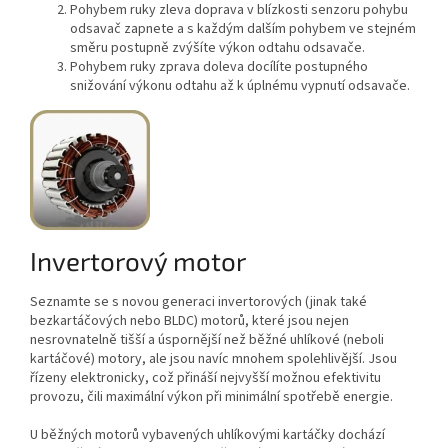
Pohybem ruky zleva doprava v blízkosti senzoru pohybu
odsavač zapnete a s každým dalším pohybem ve stejném
směru postupně zvýšíte výkon odtahu odsavače.
Pohybem ruky zprava doleva docílíte postupného
snižování výkonu odtahu až k úplnému vypnutí odsavače.
Invertorový motor
Seznamte se s novou generaci invertorových (jinak také
bezkartáčových nebo BLDC) motorů, které jsou nejen
nesrovnatelně tišší a úspornější než běžné uhlíkové (neboli
kartáčové) motory, ale jsou navíc mnohem spolehlivější. Jsou
řízeny elektronicky, což přináší nejvyšší možnou efektivitu
provozu, čili maximální výkon při minimální spotřebě energie.
U běžných motorů vybavených uhlíkovými kartáčky dochází