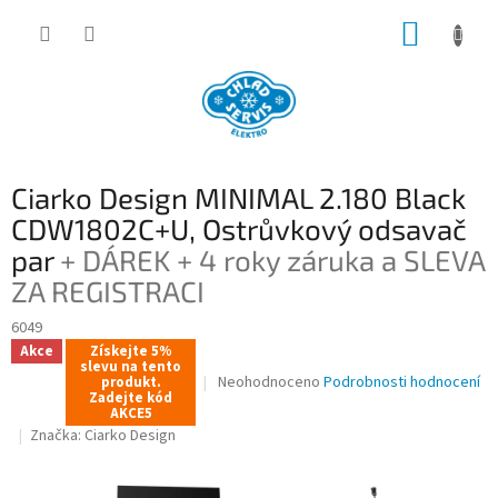
Přejít
NÁKUP
na
obsah
KOŠÍK
Ciarko Design MINIMAL 2.180 Black
CDW1802C+U, Ostrůvkový odsavač
par
+ DÁREK + 4 roky záruka a SLEVA
ZA REGISTRACI
6049
Akce
Získejte 5%
slevu na tento
Průměrné
Neohodnoceno
Podrobnosti hodnocení
produkt.
Zadejte kód
hodnocení
AKCE5
produktu
Značka:
Ciarko Design
je
0,0
z