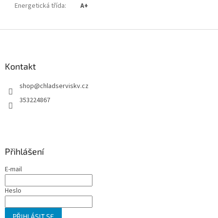
Energetická třída
:
A+
Z
á
p
a
Kontakt
t
shop
@
chladserviskv.cz
í
353224867
Přihlášení
E-mail
Heslo
PŘIHLÁSIT SE