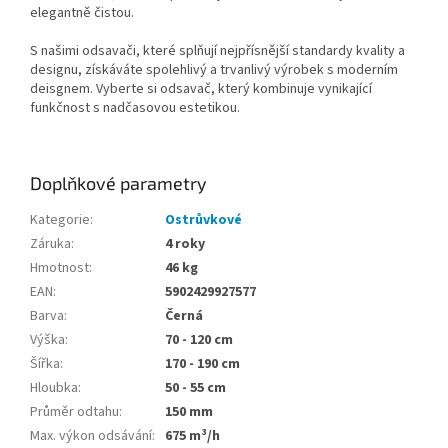
elegantně čistou.
S našimi odsavači, které splňují nejpřísnější standardy kvality a
designu, získáváte spolehlivý a trvanlivý výrobek s moderním
deisgnem. Vyberte si odsavač, který kombinuje vynikající
funkčnost s nadčasovou estetikou.
Doplňkové parametry
Kategorie
:
Ostrůvkové
Záruka
:
4 roky
Hmotnost
:
46 kg
EAN
:
5902429927577
Barva
:
Černá
Výška
:
70 - 120 cm
Šířka
:
170 - 190 cm
Hloubka
:
50 - 55 cm
Průměr odtahu
:
150 mm
Max. výkon odsávání
:
675 m³/h