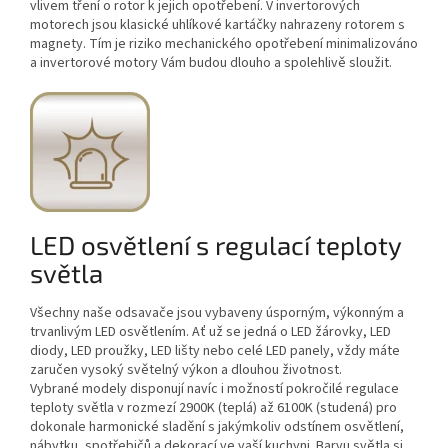
vlivem tření o rotor k jejich opotřebení. V invertorových
motorech jsou klasické uhlíkové kartáčky nahrazeny rotorem s
magnety. Tím je riziko mechanického opotřebení minimalizováno
a invertorové motory Vám budou dlouho a spolehlivě sloužit.
LED osvětlení s regulací teploty
světla
Všechny naše odsavače jsou vybaveny úsporným, výkonným a
trvanlivým LED osvětlením. Ať už se jedná o LED žárovky, LED
diody, LED proužky, LED lišty nebo celé LED panely, vždy máte
zaručen vysoký světelný výkon a dlouhou životnost.
Vybrané modely disponují navíc i možností pokročilé regulace
teploty světla v rozmezí 2900K (teplá) až 6100K (studená) pro
dokonale harmonické sladění s jakýmkoliv odstínem osvětlení,
nábytku, spotřebičů a dekorací ve vaší kuchyni. Barvu světla si