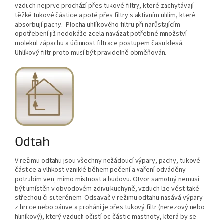
vzduch nejprve prochází přes tukové filtry, které zachytávají
těžké tukové částice a poté přes filtry s aktivním uhlím, které
absorbují pachy. Plocha uhlíkového filtru při narůstajícím
opotřebení již nedokáže zcela navázat potřebné množství
molekul zápachu a účinnost filtrace postupem času klesá.
Uhlíkový filtr proto musí být pravidelně obměňován.
Odtah
V režimu odtahu jsou všechny nežádoucí výpary, pachy, tukové
částice a vlhkost vzniklé během pečení a vaření odváděny
potrubím ven, mimo místnost a budovu. Otvor samotný nemusí
být umístěn v obvodovém zdivu kuchyně, vzduch lze vést také
střechou či suterénem. Odsavač v režimu odtahu nasává výpary
z hrnce nebo pánve a prohání je přes tukový filtr (nerezový nebo
hliníkový), který vzduch očistí od částic mastnoty, která by se