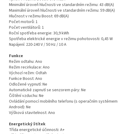
Minimální úroveň hlučnosti ve standardním režimu:
43 dB(A)
Maximální úroveň hlučnosti ve standardním režimu:
59 dB(A)
Hlučnost v režimu Boost:
69 dB(A)
Počet motorů:
1
Počet ventilátorů:
1
Roční spotřeba energie:
30,9 kWh
Spotřeba elektrické energie v režimu pohotovosti:
0,45 W
Napájení:
220-240 V / 50 Hz / 10 A
Funkce
Režim odtahu:
Ano
Režim recirkulace:
Ano
Výchozí režim:
Odtah
Funkce Boost:
Ano
Odložené vypnutí:
Ne
Automatické zapnutí se senzorem páry:
Ne
Čištění vzduchu:
Ne
Ovládání pomocí mobilního telefonu (s operačním systémem
Android):
Ne
Výšková stavitelnost:
Ano
Energetický štítek
Třída energetické účinnosti:
A+