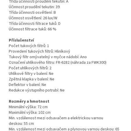
Třída účinnosti proudění tekutin:
A
Účinnost proudění tekutin:
39
Třída účinnosti osvětlení:
B
Účinnost osvětlení:
26 lux/W
Třída účinnosti filtrace tuků:
D
Účinnost filtrace tuků:
66 %
Příslušenství
Počet tukových filtrů:
1
Provedení tukových filtrů:
Hliníkový
Tukový filtr omývatelný v myčce nádobí:
Ano
Označení uhlíkového filtru:
FR-6282 (náhrada za FWK300)
Počet uhlíkových filtrů:
2
Uhlíkové filtry v balení:
Ne
Zpětná klapka v balení:
Ne
Deflektor v balení:
Ne
Redukce výstupního potrubí:
Ne
Rozměry a hmotnost
Minimální výška:
72 cm
Maximální výška:
102 cm
Min. vzdálenost mezi odsavačem a elektrickou varnou
deskou:
55 cm
Min. vzdálenost mezi odsavačem a plynovou varnou deskou:
65