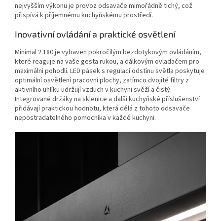
nejvyšším výkonu je provoz odsavače mimořádně tichý, což
přispívá k příjemnému kuchyňskému prostředí.
Inovativní ovládání a praktické osvětlení
Minimal 2.180 je vybaven pokročilým bezdotykovým ovládáním,
které reaguje na vaše gesta rukou, a dálkovým ovladačem pro
maximální pohodlí. LED pásek s regulací odstínu světla poskytuje
optimální osvětlení pracovní plochy, zatímco dvojité filtry z
aktivního uhlíku udržují vzduch v kuchyni svěží a čistý.
Integrované držáky na sklenice a další kuchyňské příslušenství
přidávají praktickou hodnotu, která dělá z tohoto odsavače
nepostradatelného pomocníka v každé kuchyni.