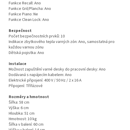
Funkce Recall:
Ano
Funkce Gril/Plancha:
Ano
Funkce Piano:
Ne
Funkce Clean Lock:
Ano
Bezpečnost
Počet bezpečnostních prvků:
10
Indikace zbytkového tepla varných zón:
Ano, samostatná pro
každou varnou zónu
Dětská pojistka:
Ano
Instalace
Možnost zapuštění varné desky do pracovní desky:
Ano
Dodávaná s napájecím kabelem:
Ano
Elektrické připojení:
400 V / 50 Hz / 2 x 16 A
Připojení:
Třífázové
Rozměry a hmotnost
Šířka:
58 cm
Výška:
6 cm
Hloubka:
51 cm
Hmotnost:
10 kg
Šířka v balení:
60 cm