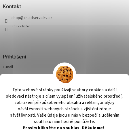
a
Kontakt
t
shop
@
chladserviskv.cz
í
353224867
Přihlášení
E-mail
Heslo
Tyto webové stránky používají soubory cookies a další
PŘIHLÁSIT SE
sledovací nástroje s cílem vylepšení uživatelského prostředí,
zobrazení přizpůsobeného obsahu a reklam, analýzy
Nová registrace
Zapomenuté heslo
návštěvnosti webových stránek a zjištění zdroje
návštěvnosti. Vaše údaje jsou u nás v bezpečí a udělením
souhlasu nám hodně pomůžete.
Prosím klikněte na souhlas. Děkujeme!
..
Vytvořil Shoptet