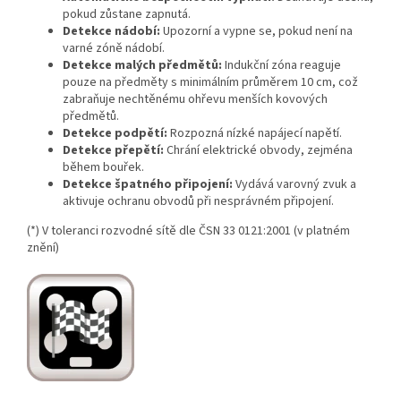
pokud zůstane zapnutá.
Detekce nádobí:
Upozorní a vypne se, pokud není na
varné zóně nádobí.
Detekce malých předmětů:
Indukční zóna reaguje
pouze na předměty s minimálním průměrem 10 cm, což
zabraňuje nechtěnému ohřevu menších kovových
předmětů.
Detekce podpětí:
Rozpozná nízké napájecí napětí.
Detekce přepětí:
Chrání elektrické obvody, zejména
během bouřek.
Detekce špatného připojení:
Vydává varovný zvuk a
aktivuje ochranu obvodů při nesprávném připojení.
(*) V toleranci rozvodné sítě dle ČSN 33 0121:2001 (v platném
znění)