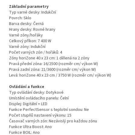
Základní parametry
Typ varné desky:
Indukční
Povrch:
Sklo
Barva desky:
Černá
Hrany desky:
Rovné hrany
Varné zóny/hořáky
Celkový příkon:
7 400 W
Varné zóny:
Indukční
Počet varných zón / hořáků:
4
Zóny horiZone 40 x 23 cm:
1 dělená na 2 zóny
Pravá přední zóna:
16/2500 (rozměr cm/ výkon W)
Pravá zadní zóna:
21/3600 (rozměr cm/ výkon W)
Levá:
horiZone 40 x 23 cm / 3750 W (rozměr cm/ výkon W)
Ovládání a funkce
Typ ovládání desky:
Dotykové
Umístění ovládacího panelu:
Čelní
Displej:
Digitální + LED
Funkce PerfectSensor s teplotní sondou:
Ne
Počet stupňů nastavení výkonu:
15
Časovač varných zón:
Nezávislý pro každou zónu
Funkce Ultra Boost:
Ano
Funkce BOIL:
Ano