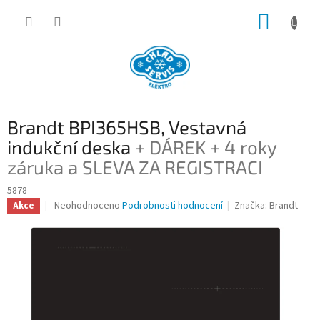
Přejít
NÁKUP
na
obsah
KOŠÍK
Brandt BPI365HSB, Vestavná
indukční deska
+ DÁREK + 4 roky
záruka a SLEVA ZA REGISTRACI
5878
Průměrné
Neohodnoceno
Podrobnosti hodnocení
Značka:
Brandt
Akce
hodnocení
produktu
je
0,0
z
5
hvězdiček.