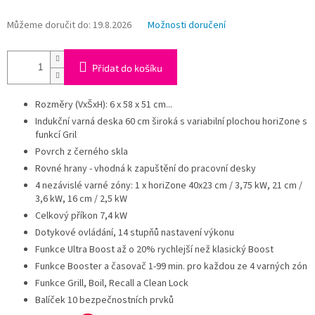
Můžeme doručit do:
19.8.2026
Možnosti doručení
Přidat do košíku
Rozměry (VxŠxH): 6 x 58 x 51 cm...
Indukční varná deska 60 cm široká s variabilní plochou horiZone s
funkcí Gril
Povrch z černého skla
Rovné hrany - vhodná k zapuštění do pracovní desky
4 nezávislé varné zóny: 1 x horiZone 40x23 cm / 3,75 kW, 21 cm /
3,6 kW, 16 cm / 2,5 kW
Celkový příkon 7,4 kW
Dotykové ovládání, 14 stupňů nastavení výkonu
Funkce Ultra Boost až o 20% rychlejší než klasický Boost
Funkce Booster a časovač 1-99 min. pro každou ze 4 varných zón
Funkce Grill, Boil, Recall a Clean Lock
Balíček 10 bezpečnostních prvků