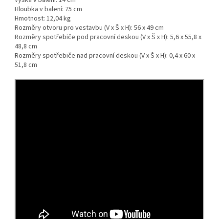
Výška v balení:
14 cm
Hloubka v balení:
75 cm
Hmotnost:
12,04 kg
Rozměry otvoru pro vestavbu (V x Š x H):
56 x 49 cm
Rozměry spotřebiče pod pracovní deskou (V x Š x H):
5,6 x 55,8 x
48,8 cm
Rozměry spotřebiče nad pracovní deskou (V x Š x H):
0,4 x 60 x
51,8 cm