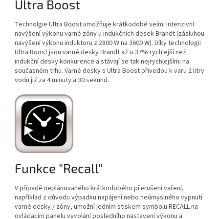
Ultra Boost
Technolgie Ultra Boost umožňuje krátkodobé velmi intenzivní
navýšení výkonu varné zóny u indukčních desek Brandt (zásluhou
navýšení výkonu induktoru z 2800 W na 3600 W). Díky technologii
Ultra Boost jsou varné desky Brandt až o 37% rychlejší než
indukční desky konkurence a stávají se tak nejrychlejšími na
současném trhu. Varné desky s Ultra Boost přivedou k varu 2 litry
vodu již za 4 minuty a 30 sekund.
Funkce "Recall"
V případě neplánovaného krátkodobého přerušení vaření,
například z důvodu výpadku napájení nebo neúmyslného vypnutí
varné desky / zóny, umožní jedním stiskem symbolu RECALL na
ovládacím panelu vyvolání posledního nastavení výkonu a