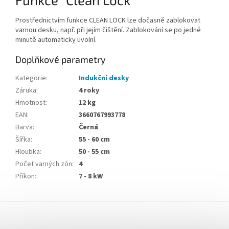
Prostřednictvím funkce CLEAN LOCK lze dočasně zablokovat
varnou desku, např. při jejím čištění. Zablokování se po jedné
minutě automaticky uvolní.
Doplňkové parametry
Kategorie
:
Indukční desky
Záruka
:
4 roky
Hmotnost
:
12 kg
EAN
:
3660767993778
Barva
:
Černá
Šířka
:
55 - 60 cm
Hloubka
:
50 - 55 cm
Počet varných zón
:
4
Příkon
:
7 - 8 kW
Z
á
p