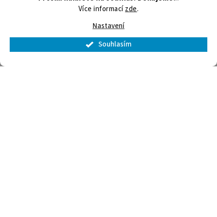
Více informací
zde
.
Nastavení
Copyright 2026
Chladservis elektro s.r.o.
. Všechna práva
vyhrazena.
Upravit nastavení cookies
Souhlasím
×
Splátková kalkulačka ESSOX