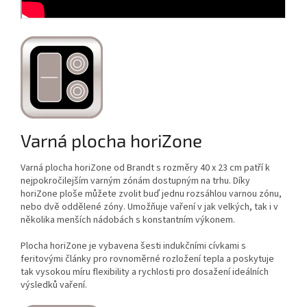
Varná plocha horiZone
Varná plocha horiZone od Brandt s rozměry 40 x 23 cm patří k
nejpokročilejším varným zónám dostupným na trhu. Díky
horiZone ploše můžete zvolit buď jednu rozsáhlou varnou zónu,
nebo dvě oddělené zóny. Umožňuje vaření v jak velkých, tak i v
několika menších nádobách s konstantním výkonem.
Plocha horiZone je vybavena šesti indukčními cívkami s
feritovými články pro rovnoměrné rozložení tepla a poskytuje
tak vysokou míru flexibility a rychlosti pro dosažení ideálních
výsledků vaření.