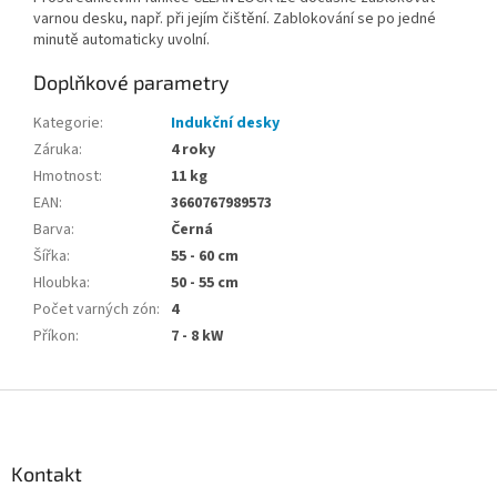
varnou desku, např. při jejím čištění. Zablokování se po jedné
minutě automaticky uvolní.
Doplňkové parametry
Kategorie
:
Indukční desky
Záruka
:
4 roky
Hmotnost
:
11 kg
EAN
:
3660767989573
Barva
:
Černá
Šířka
:
55 - 60 cm
Hloubka
:
50 - 55 cm
Počet varných zón
:
4
Příkon
:
7 - 8 kW
Z
á
p
a
Kontakt