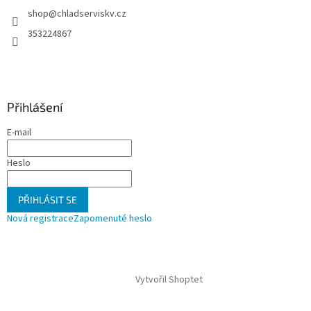
t
shop
@
chladserviskv.cz
í
353224867
Přihlášení
E-mail
Heslo
PŘIHLÁSIT SE
Nová registrace
Zapomenuté heslo
Vytvořil Shoptet