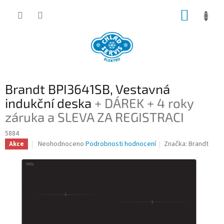
Přejít
NÁKUP
na
obsah
KOŠÍK
Brandt BPI3641SB, Vestavná
indukční deska
+ DÁREK + 4 roky
záruka a SLEVA ZA REGISTRACI
5884
Průměrné
Neohodnoceno
Podrobnosti hodnocení
Značka:
Brandt
Akce
hodnocení
produktu
je
0,0
z
5
hvězdiček.