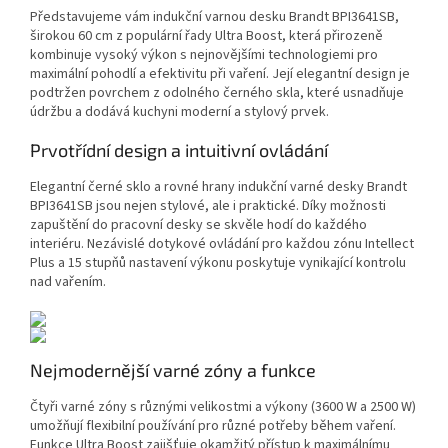
Představujeme vám indukční varnou desku Brandt BPI3641SB,
širokou 60 cm z populární řady Ultra Boost, která přirozeně
kombinuje vysoký výkon s nejnovějšími technologiemi pro
maximální pohodlí a efektivitu při vaření. Její elegantní design je
podtržen povrchem z odolného černého skla, které usnadňuje
údržbu a dodává kuchyni moderní a stylový prvek.
Prvotřídní design a intuitivní ovládání
Elegantní černé sklo a rovné hrany indukční varné desky Brandt
BPI3641SB jsou nejen stylové, ale i praktické. Díky možnosti
zapuštění do pracovní desky se skvěle hodí do každého
interiéru. Nezávislé dotykové ovládání pro každou zónu Intellect
Plus a 15 stupňů nastavení výkonu poskytuje vynikající kontrolu
nad vařením.
Nejmodernější varné zóny a funkce
Čtyři varné zóny s různými velikostmi a výkony (3600 W a 2500 W)
umožňují flexibilní používání pro různé potřeby během vaření.
Funkce Ultra Boost zajišťuje okamžitý přístup k maximálnímu