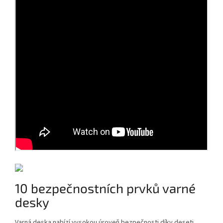
10 bezpečnostních prvků varné
desky
Varná deska nabízí vysokou úroveň bezpečnosti díky deseti