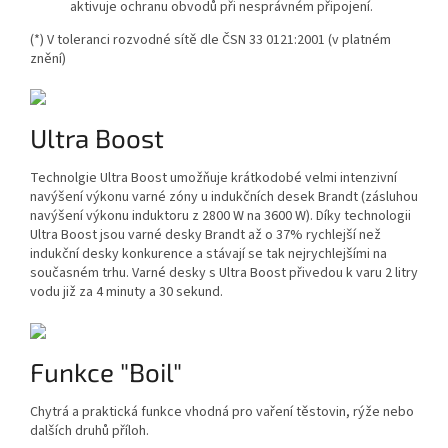
aktivuje ochranu obvodů při nesprávném připojení.
(*) V toleranci rozvodné sítě dle ČSN 33 0121:2001 (v platném
znění)
Ultra Boost
Technolgie Ultra Boost umožňuje krátkodobé velmi intenzivní
navýšení výkonu varné zóny u indukčních desek Brandt (zásluhou
navýšení výkonu induktoru z 2800 W na 3600 W). Díky technologii
Ultra Boost jsou varné desky Brandt až o 37% rychlejší než
indukční desky konkurence a stávají se tak nejrychlejšími na
současném trhu. Varné desky s Ultra Boost přivedou k varu 2 litry
vodu již za 4 minuty a 30 sekund.
Funkce "Boil"
Chytrá a praktická funkce vhodná pro vaření těstovin, rýže nebo
dalších druhů příloh.