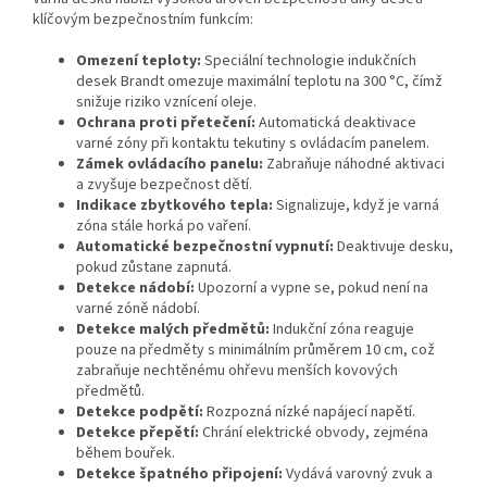
klíčovým bezpečnostním funkcím:
Omezení teploty:
Speciální technologie indukčních
desek Brandt omezuje maximální teplotu na 300 °C, čímž
snižuje riziko vznícení oleje.
Ochrana proti přetečení:
Automatická deaktivace
varné zóny při kontaktu tekutiny s ovládacím panelem.
Zámek ovládacího panelu:
Zabraňuje náhodné aktivaci
a zvyšuje bezpečnost dětí.
Indikace zbytkového tepla:
Signalizuje, když je varná
zóna stále horká po vaření.
Automatické bezpečnostní vypnutí:
Deaktivuje desku,
pokud zůstane zapnutá.
Detekce nádobí:
Upozorní a vypne se, pokud není na
varné zóně nádobí.
Detekce malých předmětů:
Indukční zóna reaguje
pouze na předměty s minimálním průměrem 10 cm, což
zabraňuje nechtěnému ohřevu menších kovových
předmětů.
Detekce podpětí:
Rozpozná nízké napájecí napětí.
Detekce přepětí:
Chrání elektrické obvody, zejména
během bouřek.
Detekce špatného připojení:
Vydává varovný zvuk a