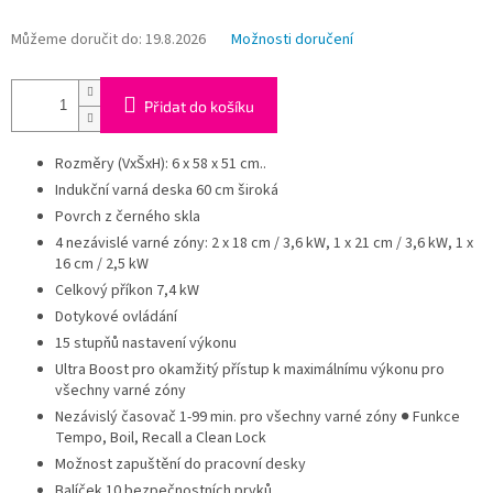
Můžeme doručit do:
19.8.2026
Možnosti doručení
Přidat do košíku
Rozměry (VxŠxH): 6 x 58 x 51 cm..
Indukční varná deska 60 cm široká
Povrch z černého skla
4 nezávislé varné zóny: 2 x 18 cm / 3,6 kW, 1 x 21 cm / 3,6 kW, 1 x
16 cm / 2,5 kW
Celkový příkon 7,4 kW
Dotykové ovládání
15 stupňů nastavení výkonu
Ultra Boost pro okamžitý přístup k maximálnímu výkonu pro
všechny varné zóny
Nezávislý časovač 1-99 min. pro všechny varné zóny ● Funkce
Tempo, Boil, Recall a Clean Lock
Možnost zapuštění do pracovní desky
Balíček 10 bezpečnostních prvků