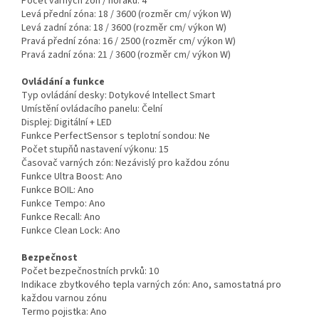
Počet varných zón / hořáků:
4
Levá přední zóna:
18 / 3600 (rozměr cm/ výkon W)
Levá zadní zóna:
18 / 3600 (rozměr cm/ výkon W)
Pravá přední zóna:
16 / 2500 (rozměr cm/ výkon W)
Pravá zadní zóna:
21 / 3600 (rozměr cm/ výkon W)
Ovládání a funkce
Typ ovládání desky:
Dotykové Intellect Smart
Umístění ovládacího panelu:
Čelní
Displej:
Digitální + LED
Funkce PerfectSensor s teplotní sondou:
Ne
Počet stupňů nastavení výkonu:
15
Časovač varných zón:
Nezávislý pro každou zónu
Funkce Ultra Boost:
Ano
Funkce BOIL:
Ano
Funkce Tempo:
Ano
Funkce Recall:
Ano
Funkce Clean Lock:
Ano
Bezpečnost
Počet bezpečnostních prvků:
10
Indikace zbytkového tepla varných zón:
Ano, samostatná pro
každou varnou zónu
Termo pojistka:
Ano