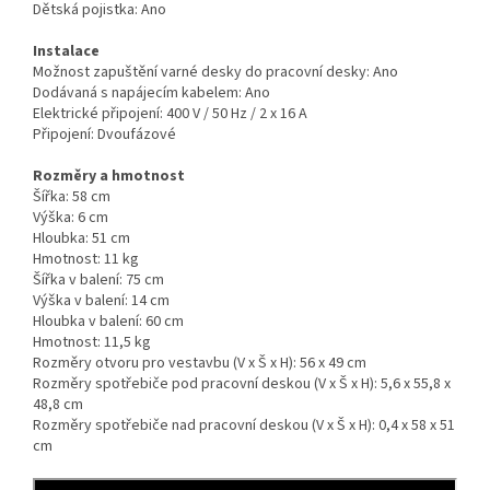
Dětská pojistka:
Ano
Instalace
Možnost zapuštění varné desky do pracovní desky:
Ano
Dodávaná s napájecím kabelem:
Ano
Elektrické připojení:
400 V / 50 Hz / 2 x 16 A
Připojení:
Dvoufázové
Rozměry a hmotnost
Šířka:
58 cm
Výška:
6 cm
Hloubka:
51 cm
Hmotnost:
11 kg
Šířka v balení:
75 cm
Výška v balení:
14 cm
Hloubka v balení:
60 cm
Hmotnost:
11,5 kg
Rozměry otvoru pro vestavbu (V x Š x H):
56 x 49 cm
Rozměry spotřebiče pod pracovní deskou (V x Š x H):
5,6 x 55,8 x
48,8 cm
Rozměry spotřebiče nad pracovní deskou (V x Š x H):
0,4 x 58 x 51
cm