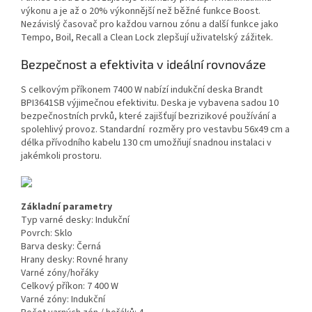
výkonu a je až o 20% výkonnější než běžné funkce Boost.
Nezávislý časovač pro každou varnou zónu a další funkce jako
Tempo, Boil, Recall a Clean Lock zlepšují uživatelský zážitek.
Bezpečnost a efektivita v ideální rovnováze
S celkovým příkonem 7400 W nabízí indukční deska Brandt
BPI3641SB výjimečnou efektivitu. Deska je vybavena sadou 10
bezpečnostních prvků, které zajišťují bezrizikové používání a
spolehlivý provoz. Standardní rozměry pro vestavbu 56x49 cm a
délka přívodního kabelu 130 cm umožňují snadnou instalaci v
jakémkoli prostoru.
Základní parametry
Typ varné desky:
Indukční
Povrch:
Sklo
Barva desky:
Černá
Hrany desky:
Rovné hrany
Varné zóny/hořáky
Celkový příkon:
7 400 W
Varné zóny:
Indukční