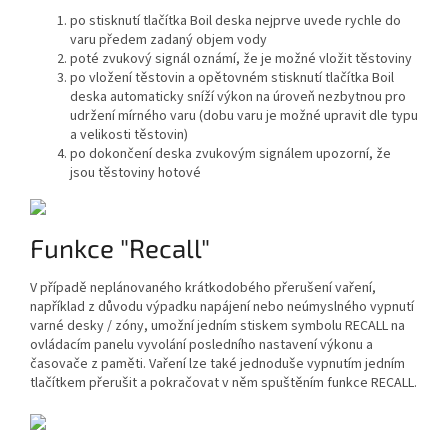
po stisknutí tlačítka Boil deska nejprve uvede rychle do
varu předem zadaný objem vody
poté zvukový signál oznámí, že je možné vložit těstoviny
po vložení těstovin a opětovném stisknutí tlačítka Boil
deska automaticky sníží výkon na úroveň nezbytnou pro
udržení mírného varu (dobu varu je možné upravit dle typu
a velikosti těstovin)
po dokončení deska zvukovým signálem upozorní, že
jsou těstoviny hotové
Funkce "Recall"
V případě neplánovaného krátkodobého přerušení vaření,
například z důvodu výpadku napájení nebo neúmyslného vypnutí
varné desky / zóny, umožní jedním stiskem symbolu RECALL na
ovládacím panelu vyvolání posledního nastavení výkonu a
časovače z paměti. Vaření lze také jednoduše vypnutím jedním
tlačítkem přerušit a pokračovat v něm spuštěním funkce RECALL.