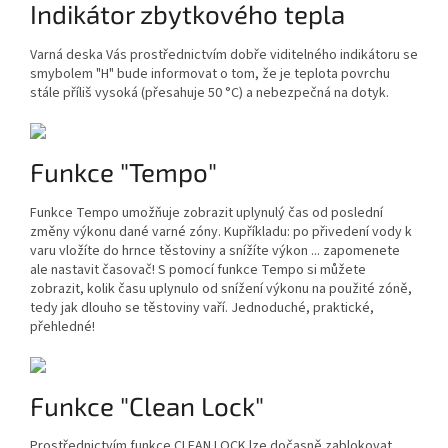
Indikátor zbytkového tepla
Varná deska Vás prostřednictvím dobře viditelného indikátoru se
smybolem "H" bude informovat o tom, že je teplota povrchu
stále příliš vysoká (přesahuje 50 °C) a nebezpečná na dotyk.
Funkce "Tempo"
Funkce Tempo umožňuje zobrazit uplynulý čas od poslední
změny výkonu dané varné zóny. Kupříkladu: po přivedení vody k
varu vložíte do hrnce těstoviny a snížíte výkon ... zapomenete
ale nastavit časovač! S pomocí funkce Tempo si můžete
zobrazit, kolik času uplynulo od snížení výkonu na použité zóně,
tedy jak dlouho se těstoviny vaří. Jednoduché, praktické,
přehledné!
Funkce "Clean Lock"
Prostřednictvím funkce CLEAN LOCK lze dočasně zablokovat