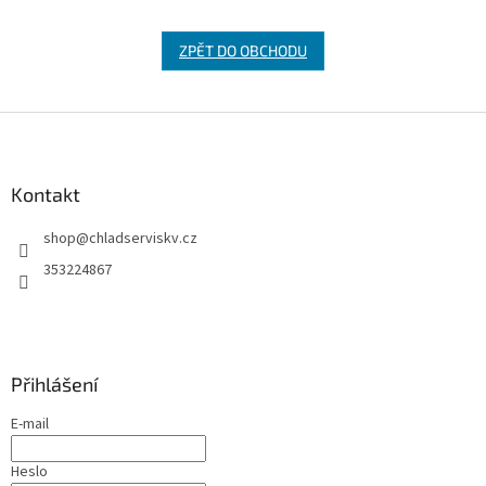
ZPĚT DO OBCHODU
Z
á
p
a
Kontakt
t
shop
@
chladserviskv.cz
í
353224867
Přihlášení
E-mail
Heslo