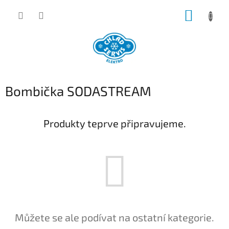
Přejít
NÁKUP
na
obsah
KOŠÍK
Bombička SODASTREAM
Produkty teprve připravujeme.
Můžete se ale podívat na ostatní kategorie.