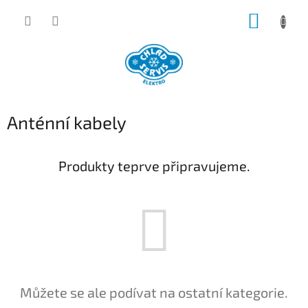
Přejít
NÁKUP
na
obsah
KOŠÍK
Anténní kabely
Produkty teprve připravujeme.
Můžete se ale podívat na ostatní kategorie.