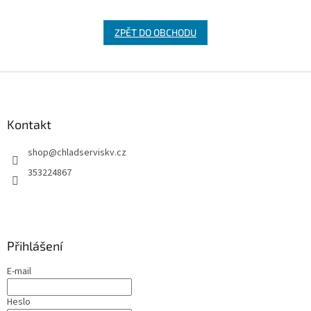
ZPĚT DO OBCHODU
Z
á
p
a
Kontakt
t
shop
@
chladserviskv.cz
í
353224867
Přihlášení
E-mail
Heslo